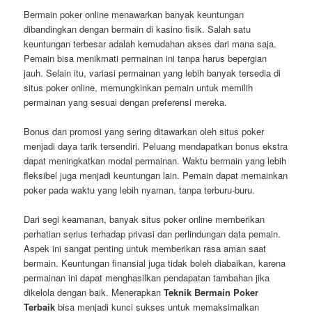
Bermain poker online menawarkan banyak keuntungan
dibandingkan dengan bermain di kasino fisik. Salah satu
keuntungan terbesar adalah kemudahan akses dari mana saja.
Pemain bisa menikmati permainan ini tanpa harus bepergian
jauh. Selain itu, variasi permainan yang lebih banyak tersedia di
situs poker online, memungkinkan pemain untuk memilih
permainan yang sesuai dengan preferensi mereka.
Bonus dan promosi yang sering ditawarkan oleh situs poker
menjadi daya tarik tersendiri. Peluang mendapatkan bonus ekstra
dapat meningkatkan modal permainan. Waktu bermain yang lebih
fleksibel juga menjadi keuntungan lain. Pemain dapat memainkan
poker pada waktu yang lebih nyaman, tanpa terburu-buru.
Dari segi keamanan, banyak situs poker online memberikan
perhatian serius terhadap privasi dan perlindungan data pemain.
Aspek ini sangat penting untuk memberikan rasa aman saat
bermain. Keuntungan finansial juga tidak boleh diabaikan, karena
permainan ini dapat menghasilkan pendapatan tambahan jika
dikelola dengan baik. Menerapkan
Teknik Bermain Poker
Terbaik
bisa menjadi kunci sukses untuk memaksimalkan