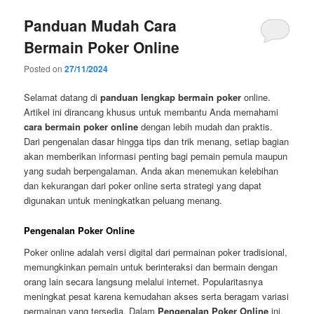
Panduan Mudah Cara
Bermain Poker Online
Posted on
27/11/2024
Selamat datang di
panduan lengkap bermain poker
online.
Artikel ini dirancang khusus untuk membantu Anda memahami
cara bermain poker online
dengan lebih mudah dan praktis.
Dari pengenalan dasar hingga tips dan trik menang, setiap bagian
akan memberikan informasi penting bagi pemain pemula maupun
yang sudah berpengalaman. Anda akan menemukan kelebihan
dan kekurangan dari poker online serta strategi yang dapat
digunakan untuk meningkatkan peluang menang.
Pengenalan Poker Online
Poker online adalah versi digital dari permainan poker tradisional,
memungkinkan pemain untuk berinteraksi dan bermain dengan
orang lain secara langsung melalui internet. Popularitasnya
meningkat pesat karena kemudahan akses serta beragam variasi
permainan yang tersedia. Dalam
Pengenalan Poker Online
ini,