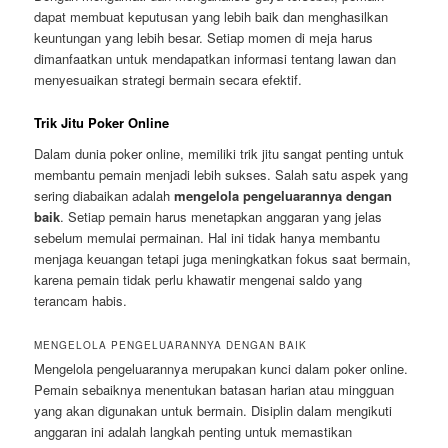
dapat membuat keputusan yang lebih baik dan menghasilkan
keuntungan yang lebih besar. Setiap momen di meja harus
dimanfaatkan untuk mendapatkan informasi tentang lawan dan
menyesuaikan strategi bermain secara efektif.
Trik Jitu Poker Online
Dalam dunia poker online, memiliki trik jitu sangat penting untuk
membantu pemain menjadi lebih sukses. Salah satu aspek yang
sering diabaikan adalah
mengelola pengeluarannya dengan
baik
. Setiap pemain harus menetapkan anggaran yang jelas
sebelum memulai permainan. Hal ini tidak hanya membantu
menjaga keuangan tetapi juga meningkatkan fokus saat bermain,
karena pemain tidak perlu khawatir mengenai saldo yang
terancam habis.
MENGELOLA PENGELUARANNYA DENGAN BAIK
Mengelola pengeluarannya merupakan kunci dalam poker online.
Pemain sebaiknya menentukan batasan harian atau mingguan
yang akan digunakan untuk bermain. Disiplin dalam mengikuti
anggaran ini adalah langkah penting untuk memastikan