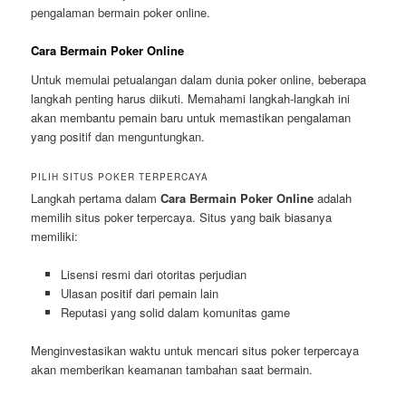
pengalaman bermain poker online.
Cara Bermain Poker Online
Untuk memulai petualangan dalam dunia poker online, beberapa
langkah penting harus diikuti. Memahami langkah-langkah ini
akan membantu pemain baru untuk memastikan pengalaman
yang positif dan menguntungkan.
PILIH SITUS POKER TERPERCAYA
Langkah pertama dalam
Cara Bermain Poker Online
adalah
memilih situs poker terpercaya. Situs yang baik biasanya
memiliki:
Lisensi resmi dari otoritas perjudian
Ulasan positif dari pemain lain
Reputasi yang solid dalam komunitas game
Menginvestasikan waktu untuk mencari situs poker terpercaya
akan memberikan keamanan tambahan saat bermain.