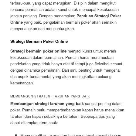
terburu-buru yang dapat merugikan. Disiplin dalam mengikuti
rencana permainan adalah kunci untuk mencapai kesuksesan
jangka panjang. Dengan menerapkan
Panduan Strategi Poker
Online
yang baik, pengalaman bermain poker akan semakin
menyenangkan dan menguntungkan.
Strategi Bermain Poker Online
Strategi bermain poker online
menjadi kunci untuk meraih
kesuksesan dalam permainan. Pemain harus merumuskan
pendekatan yang tidak hanya efektif tetapi juga fleksibel sesuai
dengan dinamika permainan. Dari sini, penting untuk mengenali
dua aspek fundamental yang akan meningkatkan peluang
kemenangan.
MEMBANGUN STRATEGI TARUHAN YANG BAIK
Membangun strategi taruhan yang baik
sangat penting dalam
poker. Pemain perlu mempertimbangkan kapan harus menaikkan
taruhan dan kapan sebaiknya bertahan. Beberapa tips yang
dapat diterapkan termasuk:
Memperhatikan ukuran taruhan yang tepat sesuai dengan