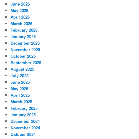
June 2026
May 2026
April 2026
March 2026
February 2026
January 2026
December 2025
November 2025
October 2025
September 2025
August 2025
July 2025
June 2025
May 2025
April 2025
March 2025
February 2025
January 2025
December 2024
November 2024
October 2024