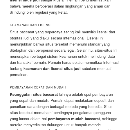
bahwa mereka beroperasi dalam lingkungan yang aman dan
dilindungi oleh regulasi yang ketat.
KEAMANAN DAN LISENSI
Situs baccarat yang terpercaya sering kali memiliki lisensi dari
otoritas judi yang diakui secara internasional. Lisensi ini
menunjukkan bahwa situs tersebut memenuhi standar yang
ditetapkan dan beroperasi secara legal. Selain itu, situs-situs ini
menerapkan berbagai sistem keamanan untuk melindungi data
dan transaksi pemain. Pemain harus selalu memeriksa informasi
tentang
keamanan dan lisensi situs judi
sebelum memulai
permainan.
PEMBAYARAN CEPAT DAN MUDAH
Keunggulan situs baccarat
lainnya adalah opsi pembayaran
yang cepat dan mudah. Pemain dapat melakukan deposit dan
penarikan dana dengan berbagai metode yang tersedia. Situs-
situs tersebut memahami pentingnya pengalaman pengguna
yang lancar dalam hal
pembayaran mudah baccarat
, sehingga
mereka menyediakan dukungan untuk banyak metode