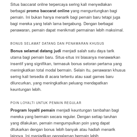
Situs baccarat online terpercaya sering kali menyediakan
berbagai
promo baccarat online
yang menguntungkan bagi
pemain. Ini bukan hanya menarik bagi pemain baru tetapi juga
bagi mereka yang telah lama bergabung. Dengan berbagai
penawaran, pemain dapat menikmati permainan lebih maksimal.
BONUS SELAMAT DATANG DAN PENAWARAN KHUSUS
Bonus selamat datang judi
menjadi salah satu daya tarik
utama bagi pemain baru. Situs-situs ini biasanya menawarkan
insentif yang signifikan, termasuk bonus setoran pertama yang
meningkatkan total modal bermain. Selain itu, penawaran khusus
sering kali tersedia di acara tertentu atau saat games baru
diluncurkan, yang meningkatkan peluang mendapatkan
keuntungan lebih.
POIN LOYALTI UNTUK PEMAIN REGULAR
Program loyalti pemain
menjadi keuntungan tambahan bagi
mereka yang bermain secara reguler. Dengan setiap taruhan
yang dilakukan, pemain mengumpulkan poin yang dapat
ditukarkan dengan bonus lebih banyak atau hadiah menarik
lainnya. Ini menjadikan pengalaman bermain lebih