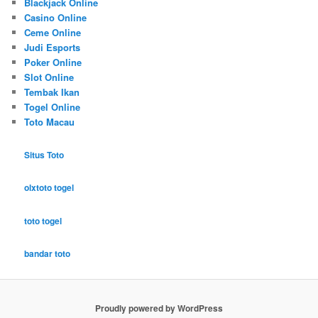
Blackjack Online
Casino Online
Ceme Online
Judi Esports
Poker Online
Slot Online
Tembak Ikan
Togel Online
Toto Macau
Situs Toto
olxtoto togel
toto togel
bandar toto
Proudly powered by WordPress