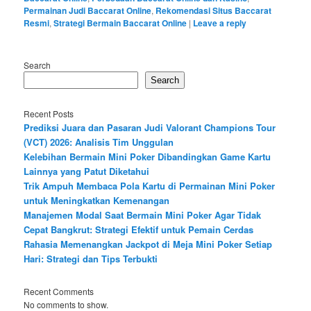
Permainan Judi Baccarat Online
,
Rekomendasi Situs Baccarat
Resmi
,
Strategi Bermain Baccarat Online
|
Leave a reply
Search
Search
Recent Posts
Prediksi Juara dan Pasaran Judi Valorant Champions Tour
(VCT) 2026: Analisis Tim Unggulan
Kelebihan Bermain Mini Poker Dibandingkan Game Kartu
Lainnya yang Patut Diketahui
Trik Ampuh Membaca Pola Kartu di Permainan Mini Poker
untuk Meningkatkan Kemenangan
Manajemen Modal Saat Bermain Mini Poker Agar Tidak
Cepat Bangkrut: Strategi Efektif untuk Pemain Cerdas
Rahasia Memenangkan Jackpot di Meja Mini Poker Setiap
Hari: Strategi dan Tips Terbukti
Recent Comments
No comments to show.