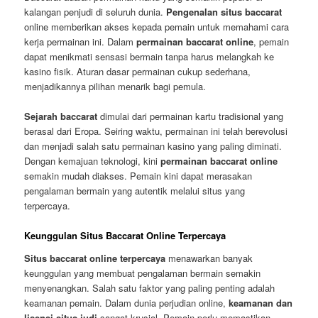
kalangan penjudi di seluruh dunia.
Pengenalan situs baccarat
online memberikan akses kepada pemain untuk memahami cara
kerja permainan ini. Dalam
permainan baccarat online
, pemain
dapat menikmati sensasi bermain tanpa harus melangkah ke
kasino fisik. Aturan dasar permainan cukup sederhana,
menjadikannya pilihan menarik bagi pemula.
Sejarah baccarat
dimulai dari permainan kartu tradisional yang
berasal dari Eropa. Seiring waktu, permainan ini telah berevolusi
dan menjadi salah satu permainan kasino yang paling diminati.
Dengan kemajuan teknologi, kini
permainan baccarat online
semakin mudah diakses. Pemain kini dapat merasakan
pengalaman bermain yang autentik melalui situs yang
terpercaya.
Keunggulan Situs Baccarat Online Terpercaya
Situs baccarat online terpercaya
menawarkan banyak
keunggulan yang membuat pengalaman bermain semakin
menyenangkan. Salah satu faktor yang paling penting adalah
keamanan pemain. Dalam dunia perjudian online,
keamanan dan
lisensi situs judi
sangat krusial. Pemain perlu memastikan