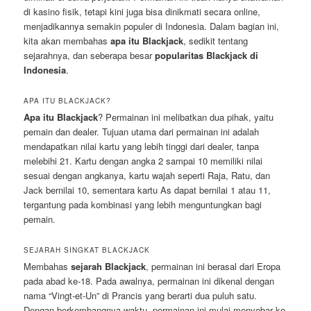
di kasino fisik, tetapi kini juga bisa dinikmati secara online,
menjadikannya semakin populer di Indonesia. Dalam bagian ini,
kita akan membahas
apa itu Blackjack
, sedikit tentang
sejarahnya, dan seberapa besar
popularitas Blackjack di
Indonesia
.
APA ITU BLACKJACK?
Apa itu Blackjack
? Permainan ini melibatkan dua pihak, yaitu
pemain dan dealer. Tujuan utama dari permainan ini adalah
mendapatkan nilai kartu yang lebih tinggi dari dealer, tanpa
melebihi 21. Kartu dengan angka 2 sampai 10 memiliki nilai
sesuai dengan angkanya, kartu wajah seperti Raja, Ratu, dan
Jack bernilai 10, sementara kartu As dapat bernilai 1 atau 11,
tergantung pada kombinasi yang lebih menguntungkan bagi
pemain.
SEJARAH SINGKAT BLACKJACK
Membahas
sejarah Blackjack
, permainan ini berasal dari Eropa
pada abad ke-18. Pada awalnya, permainan ini dikenal dengan
nama “Vingt-et-Un” di Prancis yang berarti dua puluh satu.
Dengan berkembangnya waktu, permainan ini mulai menyebar ke