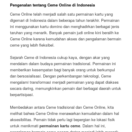
Pengenalan tentang Ceme Online di Indonesia
Ceme Online telah menjadi salah satu permainan kartu yang
digemari di Indonesia dalam beberapa tahun terakhir. Permainan
ini menggunakan kartu domino dan menghadirkan berbagai jenis
taruhan yang menarik. Banyak pemain judi online kini beralih ke
Ceme Online karena kemudahan akses dan pengalaman bermain
ceme yang lebih fleksibel.
Sejarah Ceme di Indonesia cukup kaya, dengan akar yang
mendalam dalam budaya permainan tradisional. Permainan ini
memberikan kesempatan bagi banyak orang untuk berkumpul
dan bersosialisasi. Dengan perkembangan teknologi, Ceme
mengalami transformasi menjadi permainan yang dapat diakses
secara daring, memungkinkan pemain dari berbagai daerah untuk
berpartisipasi.
Membedakan antara Ceme tradisional dan Ceme Online, kita
melihat bahwa Ceme Online menawarkan kemudahan dalam hal
aksesibilitas. Pemain tidak perlu lagi bepergian ke lokasi fisik
untuk menikmati
permainan kartu ceme
. Dalam hal ini,
pengalaman bermain ceme secara daring menjadi lebih menarik,