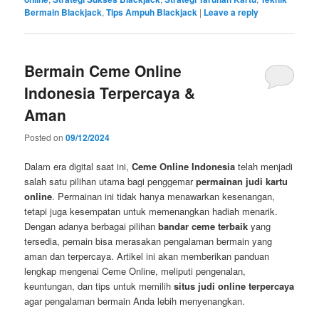
Bermain Blackjack
,
Tips Ampuh Blackjack
|
Leave a reply
Bermain Ceme Online
Indonesia Terpercaya &
Aman
Posted on
09/12/2024
Dalam era digital saat ini,
Ceme Online Indonesia
telah menjadi
salah satu pilihan utama bagi penggemar
permainan judi kartu
online
. Permainan ini tidak hanya menawarkan kesenangan,
tetapi juga kesempatan untuk memenangkan hadiah menarik.
Dengan adanya berbagai pilihan
bandar ceme terbaik
yang
tersedia, pemain bisa merasakan pengalaman bermain yang
aman dan terpercaya. Artikel ini akan memberikan panduan
lengkap mengenai Ceme Online, meliputi pengenalan,
keuntungan, dan tips untuk memilih
situs judi online terpercaya
agar pengalaman bermain Anda lebih menyenangkan.