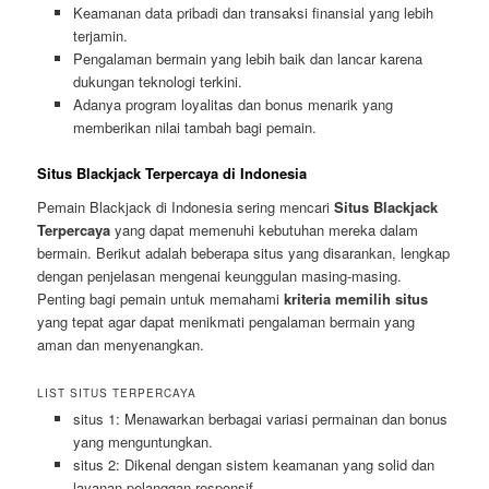
Keamanan data pribadi dan transaksi finansial yang lebih
terjamin.
Pengalaman bermain yang lebih baik dan lancar karena
dukungan teknologi terkini.
Adanya program loyalitas dan bonus menarik yang
memberikan nilai tambah bagi pemain.
Situs Blackjack Terpercaya di Indonesia
Pemain Blackjack di Indonesia sering mencari
Situs Blackjack
Terpercaya
yang dapat memenuhi kebutuhan mereka dalam
bermain. Berikut adalah beberapa situs yang disarankan, lengkap
dengan penjelasan mengenai keunggulan masing-masing.
Penting bagi pemain untuk memahami
kriteria memilih situs
yang tepat agar dapat menikmati pengalaman bermain yang
aman dan menyenangkan.
LIST SITUS TERPERCAYA
situs 1: Menawarkan berbagai variasi permainan dan bonus
yang menguntungkan.
situs 2: Dikenal dengan sistem keamanan yang solid dan
layanan pelanggan responsif.