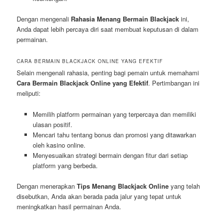
Dengan mengenali
Rahasia Menang Bermain Blackjack
ini,
Anda dapat lebih percaya diri saat membuat keputusan di dalam
permainan.
CARA BERMAIN BLACKJACK ONLINE YANG EFEKTIF
Selain mengenali rahasia, penting bagi pemain untuk memahami
Cara Bermain Blackjack Online yang Efektif
. Pertimbangan ini
meliputi:
Memilih platform permainan yang terpercaya dan memiliki
ulasan positif.
Mencari tahu tentang bonus dan promosi yang ditawarkan
oleh kasino online.
Menyesuaikan strategi bermain dengan fitur dari setiap
platform yang berbeda.
Dengan menerapkan
Tips Menang Blackjack Online
yang telah
disebutkan, Anda akan berada pada jalur yang tepat untuk
meningkatkan hasil permainan Anda.