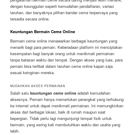
dengan keunggulan seperti kemudahan pendaftaran, variasi
taruhan, dan banyaknya pilihan bandar ceme terpercaya yang
tersedia secara online.
Keuntungan Bermain Ceme Online
Bermain ceme online menawarkan berbagai keuntungan yang
menarik bagi para pemain. Keberadaan platform ini menciptakan
kesempatan bagi banyak orang untuk menikmati permainan
tanpa batasan waktu dan tempat. Dengan akses yang luas, para
pemain bisa terlibat dalam taruhan ceme online kapan saja
sesuai keinginan mereka.
MUDAHKAN AKSES PERMAINAN
Salah satu
keuntungan ceme online
adalah kemudahan
aksesnya. Pemain hanya memerlukan perangkat yang terhubung
ke internet untuk dapat menikmati permainan. Ini memungkinkan
akses dari berbagai lokasi, baik di rumah maupun saat
bepergian. Tidak perlu lagi mengunjungi tempat fisik untuk
bermain, yang sering kali membutuhkan waktu dan usaha yang
lebih.