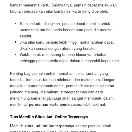
bandar menerima kartu. Selanjutnya, pemain dapat melakukan
taruhan berdasarkan nilai kombinasi kartu yang diperoleh.
Setelah kartu dibagikan, pemain dapat memilih untuk
memasang taruhan pada bandar atau pada diri mereka
sendiri.
Jika nilai kartu pemain lebih tinggi, maka taruhan dapat
dikalikan sesuai dengan aturan yang berlaku.
Waktu untuk memasang taruhan biasanya terbatas,
sehingga pemain perlu cepat dalam mengambil keputusan.
Penting bagi pemain untuk memahami jenis taruhan yang
tersedia, termasuk taruhan minimum dan maksimum. Dengan
mengikuti aturan bermain ceme, pemain dapat meningkatkan
peluang menang. Memahami strategi taruhan dan cara
menghitung kemenangan juga akan sangat membantu dalam
menikmati
permainan kartu ceme
secara lebih optimal.
Tips Memilih Situs Judi Online Terpercaya
Memilih
situs judi online terpercaya
sangat penting untuk
pengalaman bermain Ceme Online yang aman dan