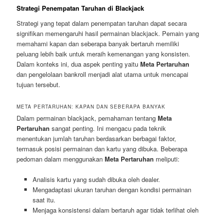
Strategi Penempatan Taruhan di Blackjack
Strategi yang tepat dalam penempatan taruhan dapat secara
signifikan memengaruhi hasil permainan blackjack. Pemain yang
memahami kapan dan seberapa banyak bertaruh memiliki
peluang lebih baik untuk meraih kemenangan yang konsisten.
Dalam konteks ini, dua aspek penting yaitu
Meta Pertaruhan
dan pengelolaan bankroll menjadi alat utama untuk mencapai
tujuan tersebut.
META PERTARUHAN: KAPAN DAN SEBERAPA BANYAK
Dalam permainan blackjack, pemahaman tentang
Meta
Pertaruhan
sangat penting. Ini mengacu pada teknik
menentukan jumlah taruhan berdasarkan berbagai faktor,
termasuk posisi permainan dan kartu yang dibuka. Beberapa
pedoman dalam menggunakan
Meta Pertaruhan
meliputi:
Analisis kartu yang sudah dibuka oleh dealer.
Mengadaptasi ukuran taruhan dengan kondisi permainan
saat itu.
Menjaga konsistensi dalam bertaruh agar tidak terlihat oleh