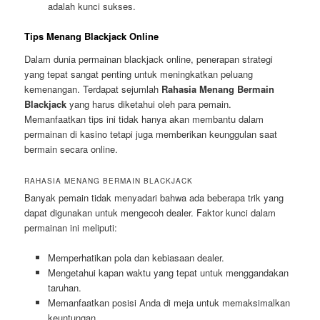
adalah kunci sukses.
Tips Menang Blackjack Online
Dalam dunia permainan blackjack online, penerapan strategi
yang tepat sangat penting untuk meningkatkan peluang
kemenangan. Terdapat sejumlah
Rahasia Menang Bermain
Blackjack
yang harus diketahui oleh para pemain.
Memanfaatkan tips ini tidak hanya akan membantu dalam
permainan di kasino tetapi juga memberikan keunggulan saat
bermain secara online.
RAHASIA MENANG BERMAIN BLACKJACK
Banyak pemain tidak menyadari bahwa ada beberapa trik yang
dapat digunakan untuk mengecoh dealer. Faktor kunci dalam
permainan ini meliputi:
Memperhatikan pola dan kebiasaan dealer.
Mengetahui kapan waktu yang tepat untuk menggandakan
taruhan.
Memanfaatkan posisi Anda di meja untuk memaksimalkan
keuntungan.