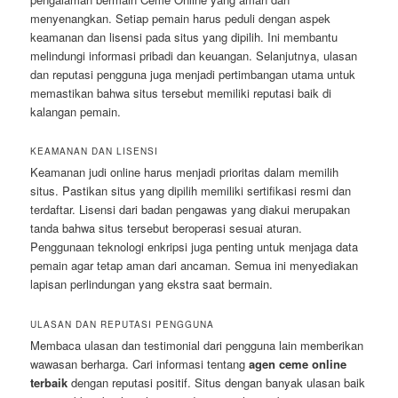
menyenangkan. Setiap pemain harus peduli dengan aspek
keamanan dan lisensi pada situs yang dipilih. Ini membantu
melindungi informasi pribadi dan keuangan. Selanjutnya, ulasan
dan reputasi pengguna juga menjadi pertimbangan utama untuk
memastikan bahwa situs tersebut memiliki reputasi baik di
kalangan pemain.
KEAMANAN DAN LISENSI
Keamanan judi online harus menjadi prioritas dalam memilih
situs. Pastikan situs yang dipilih memiliki sertifikasi resmi dan
terdaftar. Lisensi dari badan pengawas yang diakui merupakan
tanda bahwa situs tersebut beroperasi sesuai aturan.
Penggunaan teknologi enkripsi juga penting untuk menjaga data
pemain agar tetap aman dari ancaman. Semua ini menyediakan
lapisan perlindungan yang ekstra saat bermain.
ULASAN DAN REPUTASI PENGGUNA
Membaca ulasan dan testimonial dari pengguna lain memberikan
wawasan berharga. Cari informasi tentang
agen ceme online
terbaik
dengan reputasi positif. Situs dengan banyak ulasan baik