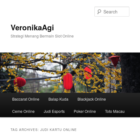
Skip
Skip
to
to
Sear
primary
secondary
content
content
VeronikaAgi
Strategi Menang Bermain Slot Online
Main
Baccarat Online
Balap Kuda
Blackjack Online
menu
Ceme Online
Judi Esports
Poker Online
Toto Macau
TAG ARCHIVES:
JUDI KARTU ONLINE