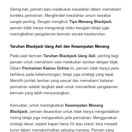
Sering kali, pemain baru melakukan kesalahan dalam memahami
konteks permainan. Menghindari kesalahan umum tersebut
sangat penting. Dengan mengikuti
Tips Menang Blackjack
,
pemain tidak hanya mengurangi risiko kerugian tetapi juga
meningkatkan pengalaman bermain secara keseluruhan.
Taruhan Blackjack Uang Asli dan Kesempatan Menang
Pada saat bermain
Taruhan Blackjack Uang Asli
, penting bagi
pemain untuk memahami cara melakukan taruhan dengan bijak.
Dalam
Permainan Kasino Online
ini, pemain tidak hanya perlu
berfokus pada keberuntungan, tetapi juga strategi yang tepat.
Memilih jumlah taruhan yang sesuai dan memahami batasan
permainan adalah langkah awal untuk memastikan pengalaman
bermain yang lebih menyenangkan.
Kemudian, untuk meningkatkan
Kesempatan Menang
Blackjack
, pemain disarankan untuk tidak hanya mengandalkan
insting tetapi juga menganalisis pola permainan. Menggunakan
strategi dasar, seperti kapan harus hit atau stand, bisa menjadi
kunci dalam memaksimalkan peluang menang. Pemain yang