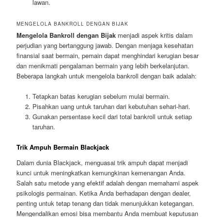
lawan.
MENGELOLA BANKROLL DENGAN BIJAK
Mengelola Bankroll dengan Bijak
menjadi aspek kritis dalam
perjudian yang bertanggung jawab. Dengan menjaga kesehatan
finansial saat bermain, pemain dapat menghindari kerugian besar
dan menikmati pengalaman bermain yang lebih berkelanjutan.
Beberapa langkah untuk mengelola bankroll dengan baik adalah:
Tetapkan batas kerugian sebelum mulai bermain.
Pisahkan uang untuk taruhan dari kebutuhan sehari-hari.
Gunakan persentase kecil dari total bankroll untuk setiap
taruhan.
Trik Ampuh Bermain Blackjack
Dalam dunia Blackjack, menguasai trik ampuh dapat menjadi
kunci untuk meningkatkan kemungkinan kemenangan Anda.
Salah satu metode yang efektif adalah dengan memahami aspek
psikologis permainan. Ketika Anda berhadapan dengan dealer,
penting untuk tetap tenang dan tidak menunjukkan ketegangan.
Mengendalikan emosi bisa membantu Anda membuat keputusan