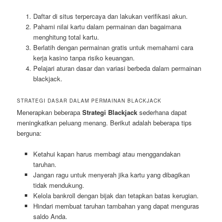
Daftar di situs terpercaya dan lakukan verifikasi akun.
Pahami nilai kartu dalam permainan dan bagaimana
menghitung total kartu.
Berlatih dengan permainan gratis untuk memahami cara
kerja kasino tanpa risiko keuangan.
Pelajari aturan dasar dan variasi berbeda dalam permainan
blackjack.
STRATEGI DASAR DALAM PERMAINAN BLACKJACK
Menerapkan beberapa
Strategi Blackjack
sederhana dapat
meningkatkan peluang menang. Berikut adalah beberapa tips
berguna:
Ketahui kapan harus membagi atau menggandakan
taruhan.
Jangan ragu untuk menyerah jika kartu yang dibagikan
tidak mendukung.
Kelola bankroll dengan bijak dan tetapkan batas kerugian.
Hindari membuat taruhan tambahan yang dapat menguras
saldo Anda.