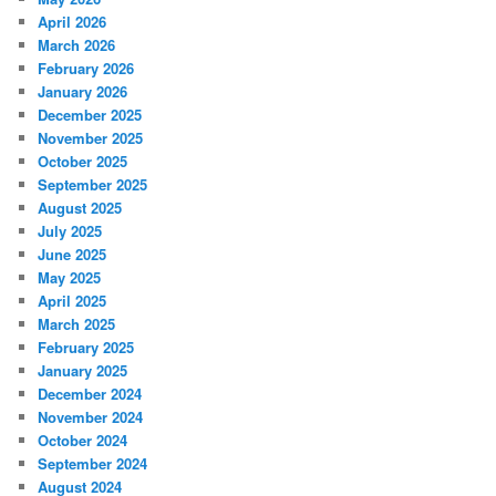
April 2026
March 2026
February 2026
January 2026
December 2025
November 2025
October 2025
September 2025
August 2025
July 2025
June 2025
May 2025
April 2025
March 2025
February 2025
January 2025
December 2024
November 2024
October 2024
September 2024
August 2024