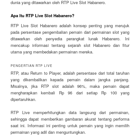
dunia yang ditawarkan oleh RTP Live Slot Habanero.
Apa Itu RTP Live Slot Habanero?
RTP Live Slot Habanero adalah konsep penting yang merujuk
pada persentase pengembalian pemain dari permainan slot yang
ditawarkan oleh penyedia perangkat lunak Habanero. Ini
mencakup informasi tentang sejarah slot Habanero dan fitur
utama yang membedakan permainan mereka.
PENGERTIAN RTP LIVE
RTP, atau Return to Player, adalah persentase dari total taruhan
yang dikembalikan kepada pemain dalam jangka panjang.
Misalnya, jika RTP slot adalah 96%, maka pemain dapat
mengharapkan kembali Rp 96 dari setiap Rp 100 yang
dipertaruhkan.
RTP Live memperhitungkan data langsung dari permainan,
sehingga dapat memberikan gambaran akurat tentang performa
saat ini. Informasi ini penting untuk pemain yang ingin memilih
permainan yang adil dan menguntungkan.