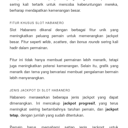
sering kali tertarik untuk mencoba keberuntungan mereka,
berharap mendapatkan kemenangan besar.
FITUR KHUSUS SLOT HABANERO
Slot Habanero dikenal dengan berbagai fitur unik yang
meningkatkan peluang pemain untuk memenangkan jackpot
besar. Fitur seperti
wilds
,
scatters
, dan
bonus rounds
sering kali
hadir dalam permainan.
Fitur ini tidak hanya membuat permainan lebih menarik, tetapi
juga meningkatkan potensi kemenangan. Selain itu, grafik yang
menarik dan tema yang bervariasi membuat pengalaman bermain
lebih menyenangkan.
JENIS JACKPOT DI SLOT HABANERO
Habanero menawarkan beberapa jenis jackpot yang dapat
dimenangkan. Ini mencakup
jackpot progresif
, yang terus
meningkat seiring bertambahnya taruhan pemain, dan
jackpot
tetap
, dengan jumlah yang sudah ditentukan.
Pemain harus memahami setiap jenis jackpot untuk