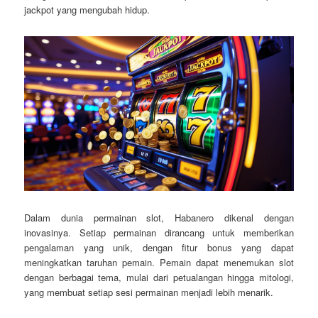
jackpot yang mengubah hidup.
Dalam dunia permainan slot, Habanero dikenal dengan
inovasinya. Setiap permainan dirancang untuk memberikan
pengalaman yang unik, dengan fitur bonus yang dapat
meningkatkan taruhan pemain. Pemain dapat menemukan slot
dengan berbagai tema, mulai dari petualangan hingga mitologi,
yang membuat setiap sesi permainan menjadi lebih menarik.