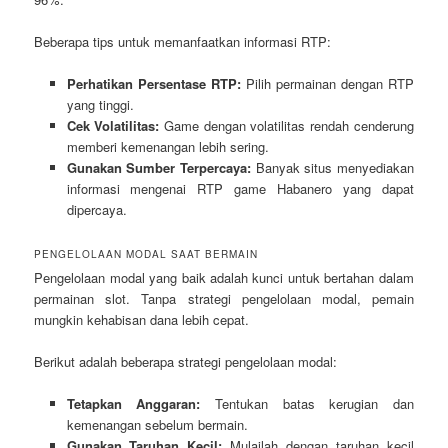
Beberapa tips untuk memanfaatkan informasi RTP:
Perhatikan Persentase RTP:
Pilih permainan dengan RTP
yang tinggi.
Cek Volatilitas:
Game dengan volatilitas rendah cenderung
memberi kemenangan lebih sering.
Gunakan Sumber Terpercaya:
Banyak situs menyediakan
informasi mengenai RTP game Habanero yang dapat
dipercaya.
PENGELOLAAN MODAL SAAT BERMAIN
Pengelolaan modal yang baik adalah kunci untuk bertahan dalam
permainan slot. Tanpa strategi pengelolaan modal, pemain
mungkin kehabisan dana lebih cepat.
Berikut adalah beberapa strategi pengelolaan modal:
Tetapkan Anggaran:
Tentukan batas kerugian dan
kemenangan sebelum bermain.
Gunakan Taruhan Kecil:
Mulailah dengan taruhan kecil