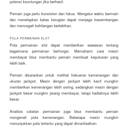
potensi keuntungan jika berhasil.
Pemain juga perlu konsisten dan fokus. Mengatur waktu bermain
dan menetapkan batas kerugian dapat menjaga keseimbangan
dan mencegah kehilangan berlebihan.
POLA PERMAINAN SLOT
Pola permainan slot dapat memberikan wawasan tentang
bagaimana permainan berfungsi. Memahami cara mesin
membayar bisa membantu pemain membuat keputusan yang
lebih baik.
Pemain disarankan untuk melihat frekuensi kemenangan dan
ukuran jackpot. Mesin dengan jackpot lebih kecil mungkin
memberikan kemenangan lebih sering, sedangkan mesin dengan
jackpot besar mungkin jarang membayar, tetapi hadiahnya lebih
besar.
Analisis catatan permainan juga bisa membantu pemain
mengenali pola kemenangan. Beberapa mesin mungkin
menunjukkan pola tertentu yang dapat dimanfaatkan.