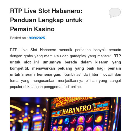
RTP Live Slot Habanero:
Panduan Lengkap untuk
Pemain Kasino
Posted on
19/09/2025
RTP Live Slot Habanero menarik perhatian banyak pemain
dengan grafis yang memukau dan gameplay yang menarik.
RTP
untuk slot ini umumnya berada dalam kisaran yang
kompetitif, menawarkan peluang yang baik bagi pemain
untuk meraih kemenangan.
Kombinasi dari fitur inovatif dan
tema yang mengesankan menjadikannya pilihan yang sangat
populer di kalangan penggemar judi online.