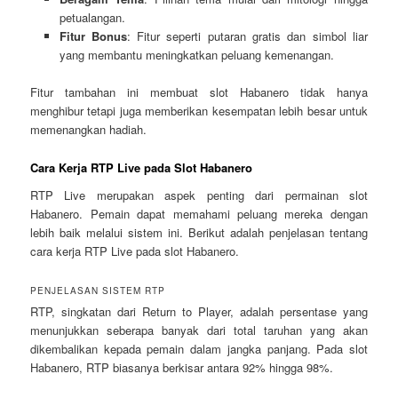
petualangan.
Fitur Bonus
: Fitur seperti putaran gratis dan simbol liar
yang membantu meningkatkan peluang kemenangan.
Fitur tambahan ini membuat slot Habanero tidak hanya
menghibur tetapi juga memberikan kesempatan lebih besar untuk
memenangkan hadiah.
Cara Kerja RTP Live pada Slot Habanero
RTP Live merupakan aspek penting dari permainan slot
Habanero. Pemain dapat memahami peluang mereka dengan
lebih baik melalui sistem ini. Berikut adalah penjelasan tentang
cara kerja RTP Live pada slot Habanero.
PENJELASAN SISTEM RTP
RTP, singkatan dari Return to Player, adalah persentase yang
menunjukkan seberapa banyak dari total taruhan yang akan
dikembalikan kepada pemain dalam jangka panjang. Pada slot
Habanero, RTP biasanya berkisar antara 92% hingga 98%.