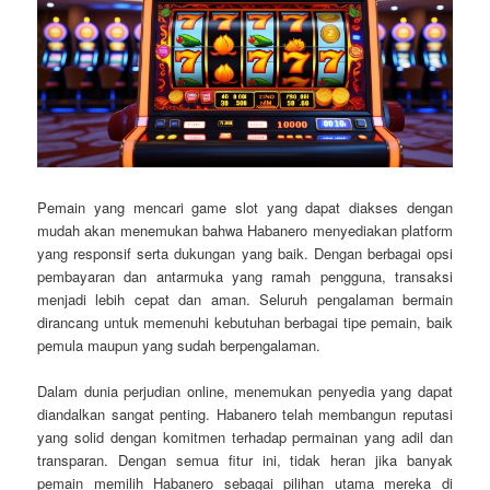
Pemain yang mencari game slot yang dapat diakses dengan
mudah akan menemukan bahwa Habanero menyediakan platform
yang responsif serta dukungan yang baik. Dengan berbagai opsi
pembayaran dan antarmuka yang ramah pengguna, transaksi
menjadi lebih cepat dan aman. Seluruh pengalaman bermain
dirancang untuk memenuhi kebutuhan berbagai tipe pemain, baik
pemula maupun yang sudah berpengalaman.
Dalam dunia perjudian online, menemukan penyedia yang dapat
diandalkan sangat penting. Habanero telah membangun reputasi
yang solid dengan komitmen terhadap permainan yang adil dan
transparan. Dengan semua fitur ini, tidak heran jika banyak
pemain memilih Habanero sebagai pilihan utama mereka di