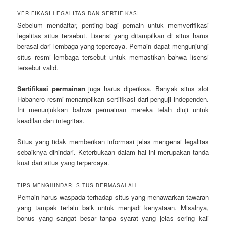
VERIFIKASI LEGALITAS DAN SERTIFIKASI
Sebelum mendaftar, penting bagi pemain untuk memverifikasi
legalitas situs tersebut. Lisensi yang ditampilkan di situs harus
berasal dari lembaga yang tepercaya. Pemain dapat mengunjungi
situs resmi lembaga tersebut untuk memastikan bahwa lisensi
tersebut valid.
Sertifikasi permainan
juga harus diperiksa. Banyak situs slot
Habanero resmi menampilkan sertifikasi dari penguji independen.
Ini menunjukkan bahwa permainan mereka telah diuji untuk
keadilan dan integritas.
Situs yang tidak memberikan informasi jelas mengenai legalitas
sebaiknya dihindari. Keterbukaan dalam hal ini merupakan tanda
kuat dari situs yang terpercaya.
TIPS MENGHINDARI SITUS BERMASALAH
Pemain harus waspada terhadap situs yang menawarkan tawaran
yang tampak terlalu baik untuk menjadi kenyataan. Misalnya,
bonus yang sangat besar tanpa syarat yang jelas sering kali