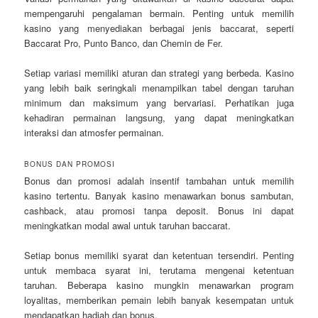
mempengaruhi pengalaman bermain. Penting untuk memilih
kasino yang menyediakan berbagai jenis baccarat, seperti
Baccarat Pro, Punto Banco, dan Chemin de Fer.
Setiap variasi memiliki aturan dan strategi yang berbeda. Kasino
yang lebih baik seringkali menampilkan tabel dengan taruhan
minimum dan maksimum yang bervariasi. Perhatikan juga
kehadiran permainan langsung, yang dapat meningkatkan
interaksi dan atmosfer permainan.
BONUS DAN PROMOSI
Bonus dan promosi adalah insentif tambahan untuk memilih
kasino tertentu. Banyak kasino menawarkan bonus sambutan,
cashback, atau promosi tanpa deposit. Bonus ini dapat
meningkatkan modal awal untuk taruhan baccarat.
Setiap bonus memiliki syarat dan ketentuan tersendiri. Penting
untuk membaca syarat ini, terutama mengenai ketentuan
taruhan. Beberapa kasino mungkin menawarkan program
loyalitas, memberikan pemain lebih banyak kesempatan untuk
mendapatkan hadiah dan bonus.