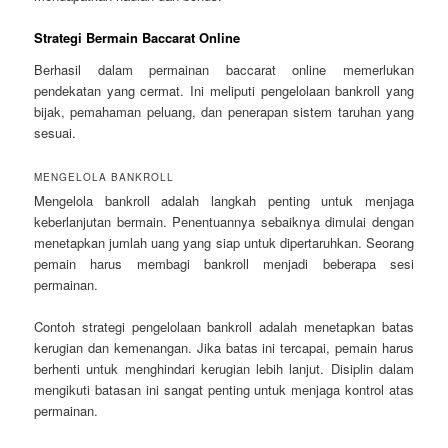
Strategi Bermain Baccarat Online
Berhasil dalam permainan baccarat online memerlukan
pendekatan yang cermat. Ini meliputi pengelolaan bankroll yang
bijak, pemahaman peluang, dan penerapan sistem taruhan yang
sesuai.
MENGELOLA BANKROLL
Mengelola bankroll adalah langkah penting untuk menjaga
keberlanjutan bermain. Penentuannya sebaiknya dimulai dengan
menetapkan jumlah uang yang siap untuk dipertaruhkan. Seorang
pemain harus membagi bankroll menjadi beberapa sesi
permainan.
Contoh strategi pengelolaan bankroll adalah menetapkan batas
kerugian dan kemenangan. Jika batas ini tercapai, pemain harus
berhenti untuk menghindari kerugian lebih lanjut. Disiplin dalam
mengikuti batasan ini sangat penting untuk menjaga kontrol atas
permainan.