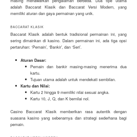
masing menawarkan pengalaman berbeda. Dua tipe utama
adalah Baccarat Klasik dan Baccarat Versi Modern, yang
memiliki aturan dan gaya permainan yang unik.
BACCARAT KLASIK
Baccarat Klasik adalah bentuk tradisional permainan ini, yang
sering dimainkan di kasino. Dalam permainan ini, ada tiga opsi
pertaruhan: ‘Pemain’, ‘Bankir’, dan ‘Seri’.
Aturan Dasar:
Pemain dan bankir masing-masing menerima dua
kartu.
Tujuan utama adalah untuk mendekati sembilan.
Kartu dan Nilai:
Kartu 2 hingga 9 memiliki nilai sesuai angka.
Kartu 10, J, Q, dan K bernilai nol.
Casino Baccarat Klasik memberikan rasa autentik dengan
suasana kasino yang sebenarnya dan strategi sederhana bagi
pemain.