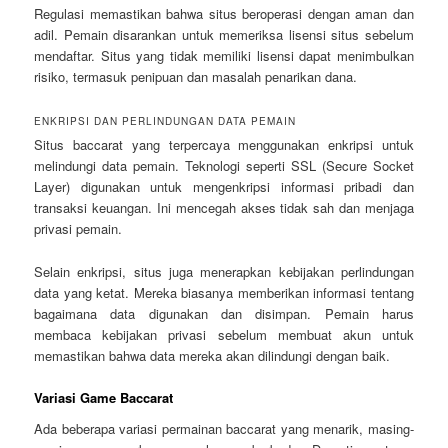
Regulasi memastikan bahwa situs beroperasi dengan aman dan
adil. Pemain disarankan untuk memeriksa lisensi situs sebelum
mendaftar. Situs yang tidak memiliki lisensi dapat menimbulkan
risiko, termasuk penipuan dan masalah penarikan dana.
ENKRIPSI DAN PERLINDUNGAN DATA PEMAIN
Situs baccarat yang terpercaya menggunakan enkripsi untuk
melindungi data pemain. Teknologi seperti SSL (Secure Socket
Layer) digunakan untuk mengenkripsi informasi pribadi dan
transaksi keuangan. Ini mencegah akses tidak sah dan menjaga
privasi pemain.
Selain enkripsi, situs juga menerapkan kebijakan perlindungan
data yang ketat. Mereka biasanya memberikan informasi tentang
bagaimana data digunakan dan disimpan. Pemain harus
membaca kebijakan privasi sebelum membuat akun untuk
memastikan bahwa data mereka akan dilindungi dengan baik.
Variasi Game Baccarat
Ada beberapa variasi permainan baccarat yang menarik, masing-