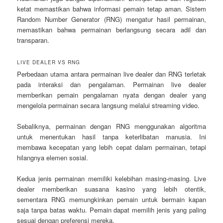
ketat memastikan bahwa informasi pemain tetap aman. Sistem
Random Number Generator (RNG) mengatur hasil permainan,
memastikan bahwa permainan berlangsung secara adil dan
transparan.
LIVE DEALER VS RNG
Perbedaan utama antara permainan live dealer dan RNG terletak
pada interaksi dan pengalaman. Permainan live dealer
memberikan pemain pengalaman nyata dengan dealer yang
mengelola permainan secara langsung melalui streaming video.
Sebaliknya, permainan dengan RNG menggunakan algoritma
untuk menentukan hasil tanpa keterlibatan manusia. Ini
membawa kecepatan yang lebih cepat dalam permainan, tetapi
hilangnya elemen sosial.
Kedua jenis permainan memiliki kelebihan masing-masing. Live
dealer memberikan suasana kasino yang lebih otentik,
sementara RNG memungkinkan pemain untuk bermain kapan
saja tanpa batas waktu. Pemain dapat memilih jenis yang paling
sesuai dengan preferensi mereka.