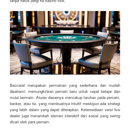
tanpa harus pergi ke kasino fisik.
Baccarat merupakan permainan yang sederhana dan mudah
dipahami, memungkinkan pemain baru untuk cepat belajar dan
mulai bermain. Aturan dasarnya mencakup taruhan pada pemain,
banker, atau tie, yang membuatnya intuitif meskipun ada strategi
yang lebih dalam yang dapat diterapkan. Ketersediaan versi live
dealer juga menambah elemen interaktif dan sosial yang sering
dicari oleh para pemain.