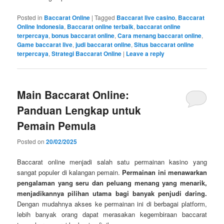
Posted in
Baccarat Online
|
Tagged
Baccarat live casino
,
Baccarat
Online Indonesia
,
Baccarat online terbaik
,
baccarat online
terpercaya
,
bonus baccarat online
,
Cara menang baccarat online
,
Game baccarat live
,
judi baccarat online
,
Situs baccarat online
terpercaya
,
Strategi Baccarat Online
|
Leave a reply
Main Baccarat Online:
Panduan Lengkap untuk
Pemain Pemula
Posted on
20/02/2025
Baccarat online menjadi salah satu permainan kasino yang
sangat populer di kalangan pemain.
Permainan ini menawarkan
pengalaman yang seru dan peluang menang yang menarik,
menjadikannya pilihan utama bagi banyak penjudi daring.
Dengan mudahnya akses ke permainan ini di berbagai platform,
lebih banyak orang dapat merasakan kegembiraan baccarat