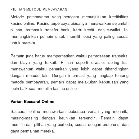
PILIHAN METODE PEMBAYARAN
Metode pembayaran yang beragam menunjukkan kredibilitas
kasino online. Kasino terpercaya biasanya menawarkan sejumlah
pilihan, termasuk transfer bank, kartu kredit, dan e-wallet. Ini
memungkinkan pemain untuk memilih opsi yang paling sesuai
untuk mereka.
Pemain juga harus memperhatikan waktu pemrosesan transaksi
dan biaya yang terkait. Pilihan seperti e-wallet sering kali
menawarkan waktu penarikan yang lebih cepat dibandingkan
dengan metode lain. Dengan informasi yang lengkap tentang
metode pembayaran, pemain dapat melakukan keputusan yang
lebih baik saat memilih kasino online.
Varian Baccarat Online
Baccarat online menawarkan beberapa varian yang menarik,
masing-masing dengan keunikan tersendiri. Pemain dapat
memilih dari pilihan yang berbeda, sesuai dengan preferensi dan
gaya permainan mereka.