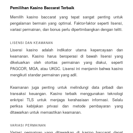
Pemilihan Kasino Baccarat Terbaik
Memilih kasino baccarat yang tepat sangat penting untuk
pengalaman bermain yang optimal. Faktor-faktor seperti lisensi,
variasi permainan, dan bonus perlu dipertimbangkan dengan teliti.
LISENSI DAN KEAMANAN
Lisensi kasino adalah indikator utama kepercayaan dan
keamanan. Kasino harus beroperasi di bawah lisensi yang
dikeluarkan oleh otoritas permainan yang diakui, seperti
PAGCOR, MGA, atau UKGC. Lisensi ini menjamin bahwa kasino
mengikuti standar permainan yang adil.
Keamanan juga penting untuk melindungi data pribadi dan
transaksi keuangan. Kasino terbaik menggunakan teknologi
enkripsi TLS untuk menjaga kerahasiaan informasi. Selalu
periksa kebijakan privasi dan metode pembayaran yang
ditawarkan untuk memastikan keamanan.
VARIASI PERMAINAN
Variasi permainan yang ditawarkan di kasino baccarat dapat