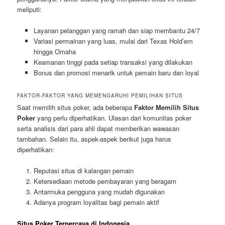
meliputi:
Layanan pelanggan yang ramah dan siap membantu 24/7
Variasi permainan yang luas, mulai dari Texas Hold’em
hingga Omaha
Keamanan tinggi pada setiap transaksi yang dilakukan
Bonus dan promosi menarik untuk pemain baru dan loyal
FAKTOR-FAKTOR YANG MEMENGARUHI PEMILIHAN SITUS
Saat memilih situs poker, ada beberapa
Faktor Memilih Situs
Poker
yang perlu diperhatikan. Ulasan dari komunitas poker
serta analisis dari para ahli dapat memberikan wawasan
tambahan. Selain itu, aspek-aspek berikut juga harus
diperhatikan:
Reputasi situs di kalangan pemain
Ketersediaan metode pembayaran yang beragam
Antarmuka pengguna yang mudah digunakan
Adanya program loyalitas bagi pemain aktif
Situs Poker Terpercaya di Indonesia