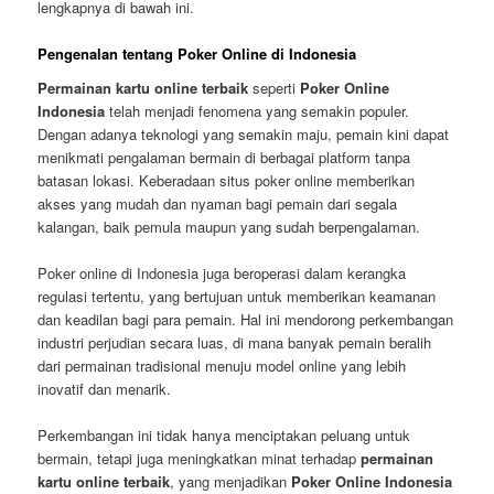
lengkapnya di bawah ini.
Pengenalan tentang Poker Online di Indonesia
Permainan kartu online terbaik
seperti
Poker Online
Indonesia
telah menjadi fenomena yang semakin populer.
Dengan adanya teknologi yang semakin maju, pemain kini dapat
menikmati pengalaman bermain di berbagai platform tanpa
batasan lokasi. Keberadaan situs poker online memberikan
akses yang mudah dan nyaman bagi pemain dari segala
kalangan, baik pemula maupun yang sudah berpengalaman.
Poker online di Indonesia juga beroperasi dalam kerangka
regulasi tertentu, yang bertujuan untuk memberikan keamanan
dan keadilan bagi para pemain. Hal ini mendorong perkembangan
industri perjudian secara luas, di mana banyak pemain beralih
dari permainan tradisional menuju model online yang lebih
inovatif dan menarik.
Perkembangan ini tidak hanya menciptakan peluang untuk
bermain, tetapi juga meningkatkan minat terhadap
permainan
kartu online terbaik
, yang menjadikan
Poker Online Indonesia