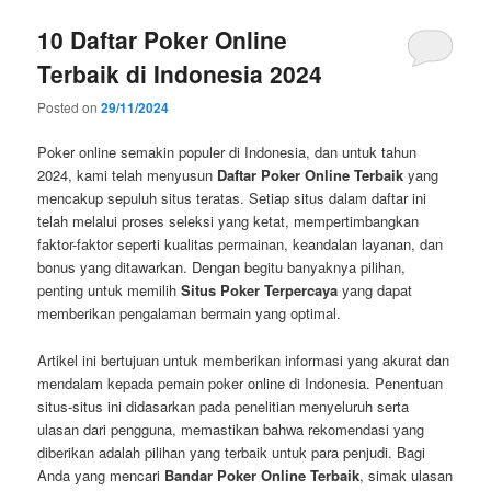
10 Daftar Poker Online
Terbaik di Indonesia 2024
Posted on
29/11/2024
Poker online semakin populer di Indonesia, dan untuk tahun
2024, kami telah menyusun
Daftar Poker Online Terbaik
yang
mencakup sepuluh situs teratas. Setiap situs dalam daftar ini
telah melalui proses seleksi yang ketat, mempertimbangkan
faktor-faktor seperti kualitas permainan, keandalan layanan, dan
bonus yang ditawarkan. Dengan begitu banyaknya pilihan,
penting untuk memilih
Situs Poker Terpercaya
yang dapat
memberikan pengalaman bermain yang optimal.
Artikel ini bertujuan untuk memberikan informasi yang akurat dan
mendalam kepada pemain poker online di Indonesia. Penentuan
situs-situs ini didasarkan pada penelitian menyeluruh serta
ulasan dari pengguna, memastikan bahwa rekomendasi yang
diberikan adalah pilihan yang terbaik untuk para penjudi. Bagi
Anda yang mencari
Bandar Poker Online Terbaik
, simak ulasan