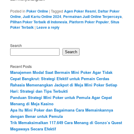
Posted in
Poker Online
|
Tagged
Agen Poker Resmi
,
Daftar Poker
Online
,
Judi Kartu Online 2024
,
Permainan Judi Online Terpercaya
,
Pilihan Poker Terbaik di Indonesia
,
Platform Poker Populer
,
Situs
Poker Terbaik
|
Leave a reply
Search
Search
Recent Posts
Manajemen Modal Saat Bermain Mini Poker Agar Tidak
Cepat Bangkrut: Strategi Efektif untuk Pemain Cerdas
Rahasia Memenangkan Jackpot di Meja Mini Poker Setiap
Hari: Strategi dan Tips Terbukti
Panduan Strategi Mini Poker untuk Pemula Agar Cepat
Menang di Meja Kasino
Apa Itu Mini Poker dan Bagaimana Cara Memainkannya
dengan Benar untuk Pemula
Trik Memaksimalkan 117.649 Cara Menang di Gonzo’s Quest
Megaways Secara Efektif