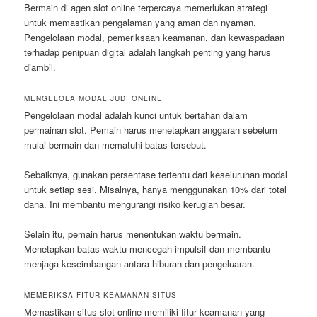
Bermain di agen slot online terpercaya memerlukan strategi
untuk memastikan pengalaman yang aman dan nyaman.
Pengelolaan modal, pemeriksaan keamanan, dan kewaspadaan
terhadap penipuan digital adalah langkah penting yang harus
diambil.
MENGELOLA MODAL JUDI ONLINE
Pengelolaan modal adalah kunci untuk bertahan dalam
permainan slot. Pemain harus menetapkan anggaran sebelum
mulai bermain dan mematuhi batas tersebut.
Sebaiknya, gunakan persentase tertentu dari keseluruhan modal
untuk setiap sesi. Misalnya, hanya menggunakan 10% dari total
dana. Ini membantu mengurangi risiko kerugian besar.
Selain itu, pemain harus menentukan waktu bermain.
Menetapkan batas waktu mencegah impulsif dan membantu
menjaga keseimbangan antara hiburan dan pengeluaran.
MEMERIKSA FITUR KEAMANAN SITUS
Memastikan situs slot online memiliki fitur keamanan yang