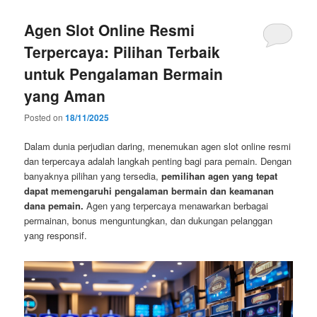
Agen Slot Online Resmi
Terpercaya: Pilihan Terbaik
untuk Pengalaman Bermain
yang Aman
Posted on
18/11/2025
Dalam dunia perjudian daring, menemukan agen slot online resmi
dan terpercaya adalah langkah penting bagi para pemain. Dengan
banyaknya pilihan yang tersedia,
pemilihan agen yang tepat
dapat memengaruhi pengalaman bermain dan keamanan
dana pemain.
Agen yang terpercaya menawarkan berbagai
permainan, bonus menguntungkan, dan dukungan pelanggan
yang responsif.