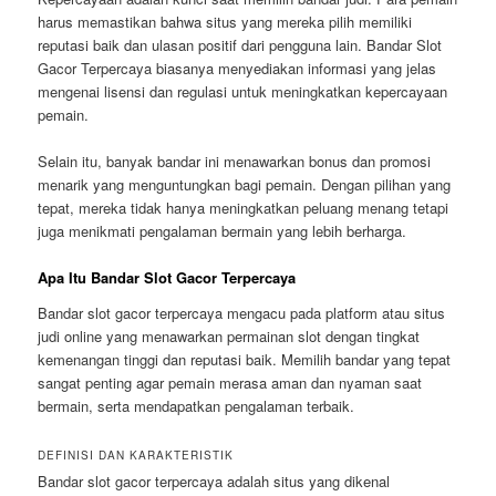
harus memastikan bahwa situs yang mereka pilih memiliki
reputasi baik dan ulasan positif dari pengguna lain. Bandar Slot
Gacor Terpercaya biasanya menyediakan informasi yang jelas
mengenai lisensi dan regulasi untuk meningkatkan kepercayaan
pemain.
Selain itu, banyak bandar ini menawarkan bonus dan promosi
menarik yang menguntungkan bagi pemain. Dengan pilihan yang
tepat, mereka tidak hanya meningkatkan peluang menang tetapi
juga menikmati pengalaman bermain yang lebih berharga.
Apa Itu Bandar Slot Gacor Terpercaya
Bandar slot gacor terpercaya mengacu pada platform atau situs
judi online yang menawarkan permainan slot dengan tingkat
kemenangan tinggi dan reputasi baik. Memilih bandar yang tepat
sangat penting agar pemain merasa aman dan nyaman saat
bermain, serta mendapatkan pengalaman terbaik.
DEFINISI DAN KARAKTERISTIK
Bandar slot gacor terpercaya adalah situs yang dikenal