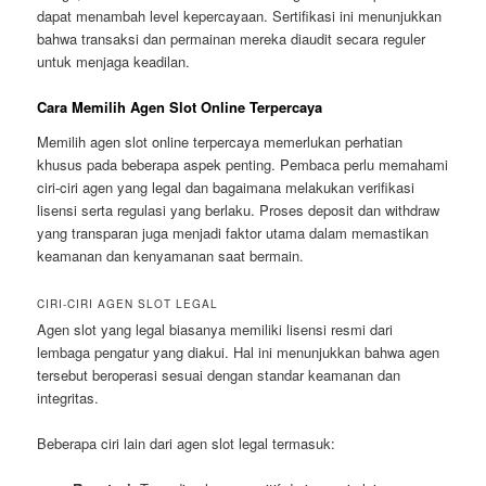
dapat menambah level kepercayaan. Sertifikasi ini menunjukkan
bahwa transaksi dan permainan mereka diaudit secara reguler
untuk menjaga keadilan.
Cara Memilih Agen Slot Online Terpercaya
Memilih agen slot online terpercaya memerlukan perhatian
khusus pada beberapa aspek penting. Pembaca perlu memahami
ciri-ciri agen yang legal dan bagaimana melakukan verifikasi
lisensi serta regulasi yang berlaku. Proses deposit dan withdraw
yang transparan juga menjadi faktor utama dalam memastikan
keamanan dan kenyamanan saat bermain.
CIRI-CIRI AGEN SLOT LEGAL
Agen slot yang legal biasanya memiliki lisensi resmi dari
lembaga pengatur yang diakui. Hal ini menunjukkan bahwa agen
tersebut beroperasi sesuai dengan standar keamanan dan
integritas.
Beberapa ciri lain dari agen slot legal termasuk: