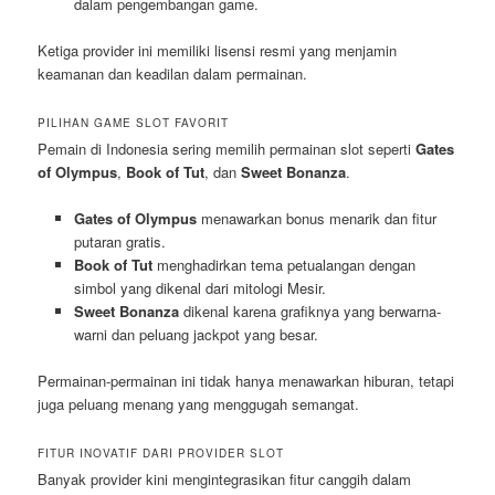
dalam pengembangan game.
Ketiga provider ini memiliki lisensi resmi yang menjamin
keamanan dan keadilan dalam permainan.
PILIHAN GAME SLOT FAVORIT
Pemain di Indonesia sering memilih permainan slot seperti
Gates
of Olympus
,
Book of Tut
, dan
Sweet Bonanza
.
Gates of Olympus
menawarkan bonus menarik dan fitur
putaran gratis.
Book of Tut
menghadirkan tema petualangan dengan
simbol yang dikenal dari mitologi Mesir.
Sweet Bonanza
dikenal karena grafiknya yang berwarna-
warni dan peluang jackpot yang besar.
Permainan-permainan ini tidak hanya menawarkan hiburan, tetapi
juga peluang menang yang menggugah semangat.
FITUR INOVATIF DARI PROVIDER SLOT
Banyak provider kini mengintegrasikan fitur canggih dalam