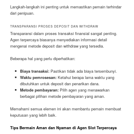
Langkah-langkah ini penting untuk memastikan pemain terhindar
dari penipuan.
TRANSPARANSI PROSES DEPOSIT DAN WITHDRAW
Transparansi dalam proses transaksi finansial sangat penting.
Agen terpercaya biasanya menyediakan informasi detail
mengenai metode deposit dan withdraw yang tersedia.
Beberapa hal yang perlu diperhatikan:
Biaya transaksi:
Pastikan tidak ada biaya tersembunyi.
Waktu pemrosesan:
Ketahui berapa lama waktu yang
dibutuhkan untuk deposit dan penarikan dana.
Metode pembayaran:
Pilih agen yang menawarkan
berbagai pilihan metode pembayaran yang aman.
Memahami semua elemen ini akan membantu pemain membuat
keputusan yang lebih baik.
Tips Bermain Aman dan Nyaman di Agen Slot Terpercaya