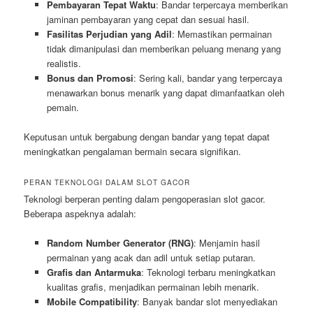
Pembayaran Tepat Waktu
: Bandar terpercaya memberikan
jaminan pembayaran yang cepat dan sesuai hasil.
Fasilitas Perjudian yang Adil
: Memastikan permainan
tidak dimanipulasi dan memberikan peluang menang yang
realistis.
Bonus dan Promosi
: Sering kali, bandar yang terpercaya
menawarkan bonus menarik yang dapat dimanfaatkan oleh
pemain.
Keputusan untuk bergabung dengan bandar yang tepat dapat
meningkatkan pengalaman bermain secara signifikan.
PERAN TEKNOLOGI DALAM SLOT GACOR
Teknologi berperan penting dalam pengoperasian slot gacor.
Beberapa aspeknya adalah:
Random Number Generator (RNG)
: Menjamin hasil
permainan yang acak dan adil untuk setiap putaran.
Grafis dan Antarmuka
: Teknologi terbaru meningkatkan
kualitas grafis, menjadikan permainan lebih menarik.
Mobile Compatibility
: Banyak bandar slot menyediakan