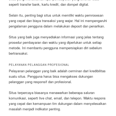
seperti transfer bank, kartu kredit, dan dompet digital.
Selain itu, penting bagi situs untuk memiliki waktu pemrosesan
yang cepat dan biaya transaksi yang wajar. Hal ini mempengaruhi
pengalaman pengguna dalam melakukan deposit dan penarikan.
Situs yang baik juga menyediakan informasi yang jelas tentang
prosedur pembayaran dan waktu yang diperlukan untuk setiap
metode. Ini membantu pengguna mempersiapkan diri sebelum
bertransaksi.
PELAYANAN PELANGGAN PROFESIONAL
Pelayanan pelanggan yang baik adalah cerminan dari kredibilitas
suatu situs. Pengguna harus bisa mengakses dukungan
pelanggan yang responsif dan profesional.
Situs terpercaya biasanya menawarkan beberapa saluran
komunikasi, seperti live chat, email, dan telepon. Waktu respons
yang cepat dan kemampuan tim dukungan dalam menyelesaikan
masalah menjadi indikator penting.