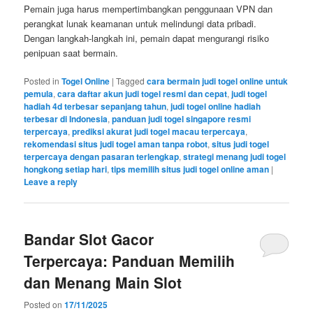
Pemain juga harus mempertimbangkan penggunaan VPN dan
perangkat lunak keamanan untuk melindungi data pribadi.
Dengan langkah-langkah ini, pemain dapat mengurangi risiko
penipuan saat bermain.
Posted in
Togel Online
|
Tagged
cara bermain judi togel online untuk
pemula
,
cara daftar akun judi togel resmi dan cepat
,
judi togel
hadiah 4d terbesar sepanjang tahun
,
judi togel online hadiah
terbesar di Indonesia
,
panduan judi togel singapore resmi
terpercaya
,
prediksi akurat judi togel macau terpercaya
,
rekomendasi situs judi togel aman tanpa robot
,
situs judi togel
terpercaya dengan pasaran terlengkap
,
strategi menang judi togel
hongkong setiap hari
,
tips memilih situs judi togel online aman
|
Leave a reply
Bandar Slot Gacor
Terpercaya: Panduan Memilih
dan Menang Main Slot
Posted on
17/11/2025