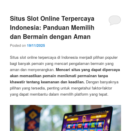
Situs Slot Online Terpercaya
Indonesia: Panduan Memilih
dan Bermain dengan Aman
Posted on
19/11/2025
Situs slot online terpercaya di Indonesia menjadi pilihan populer
bagi banyak pemain yang mencari pengalaman bermain yang
aman dan menyenangkan.
Mencari situs yang dapat dipercaya
akan memastikan pemain menikmati permainan tanpa
khawatir tentang keamanan dan keadilan.
Dengan banyaknya
pilihan yang tersedia, penting untuk mengetahui faktor-faktor
yang dapat membantu dalam memilih platform yang tepat.