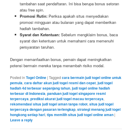
tambahan saat pendaftaran. Ini bisa berupa bonus setoran
atau free spin.
Promosi Rutin:
Periksa apakah situs menyediakan
promosi mingguan atau bulanan yang dapat memberikan
hadiah tambahan.
Syarat dan Ketentuan:
Sebelum mengklaim bonus, baca
syarat dan ketentuan untuk memahami cara memenuhi
persyaratan taruhan.
Dengan memanfaatkan bonus, pemain dapat meningkatkan
potensi bermain mereka tanpa menambah risiko modal.
Posted in
Togel Online
|
Tagged
cara bermain judi togel online untuk
pemula
,
cara daftar akun judi togel resmi dan cepat
,
judi togel
hadiah 4d terbesar sepanjang tahun
,
judi togel online hadiah
terbesar di Indonesia
,
panduan judi togel singapore resmi
terpercaya
,
prediksi akurat judi togel macau terpercaya
,
rekomendasi situs judi togel aman tanpa robot
,
situs judi togel
terpercaya dengan pasaran terlengkap
,
strategi menang judi togel
hongkong setiap hari
,
tips memilih situs judi togel online aman
|
Leave a reply