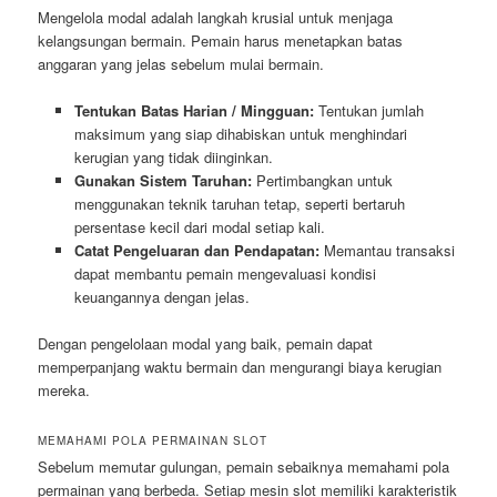
Mengelola modal adalah langkah krusial untuk menjaga
kelangsungan bermain. Pemain harus menetapkan batas
anggaran yang jelas sebelum mulai bermain.
Tentukan Batas Harian / Mingguan:
Tentukan jumlah
maksimum yang siap dihabiskan untuk menghindari
kerugian yang tidak diinginkan.
Gunakan Sistem Taruhan:
Pertimbangkan untuk
menggunakan teknik taruhan tetap, seperti bertaruh
persentase kecil dari modal setiap kali.
Catat Pengeluaran dan Pendapatan:
Memantau transaksi
dapat membantu pemain mengevaluasi kondisi
keuangannya dengan jelas.
Dengan pengelolaan modal yang baik, pemain dapat
memperpanjang waktu bermain dan mengurangi biaya kerugian
mereka.
MEMAHAMI POLA PERMAINAN SLOT
Sebelum memutar gulungan, pemain sebaiknya memahami pola
permainan yang berbeda. Setiap mesin slot memiliki karakteristik