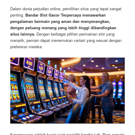
Dalam dunia perjudian online, pemilihan situs yang tepat sangat
penting.
Bandar Slot Gacor Terpercaya menawarkan
pengalaman bermain yang aman dan menyenangkan,
dengan peluang menang yang lebih tinggi dibandingkan
situs lainnya.
Dengan berbagai pilihan permainan slot yang
menarik, pemain dapat menemukan variasi yang sesuai dengan
preferensi mereka.
Kepercayaan adalah kunci saat memilih bandar judi. Para pemain