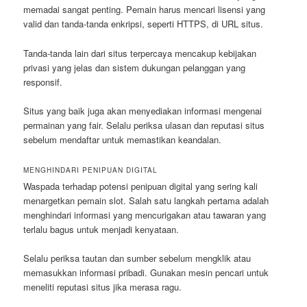
memadai sangat penting. Pemain harus mencari lisensi yang
valid dan tanda-tanda enkripsi, seperti HTTPS, di URL situs.
Tanda-tanda lain dari situs terpercaya mencakup kebijakan
privasi yang jelas dan sistem dukungan pelanggan yang
responsif.
Situs yang baik juga akan menyediakan informasi mengenai
permainan yang fair. Selalu periksa ulasan dan reputasi situs
sebelum mendaftar untuk memastikan keandalan.
MENGHINDARI PENIPUAN DIGITAL
Waspada terhadap potensi penipuan digital yang sering kali
menargetkan pemain slot. Salah satu langkah pertama adalah
menghindari informasi yang mencurigakan atau tawaran yang
terlalu bagus untuk menjadi kenyataan.
Selalu periksa tautan dan sumber sebelum mengklik atau
memasukkan informasi pribadi. Gunakan mesin pencari untuk
meneliti reputasi situs jika merasa ragu.