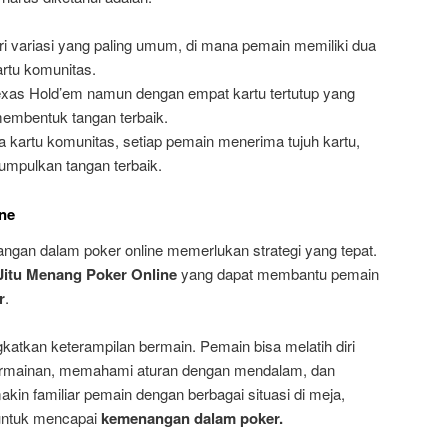
i variasi yang paling umum, di mana pemain memiliki dua
artu komunitas.
xas Hold’em namun dengan empat kartu tertutup yang
embentuk tangan terbaik.
 kartu komunitas, setiap pemain menerima tujuh kartu,
mpulkan tangan terbaik.
ine
gan dalam poker online memerlukan strategi yang tepat.
Jitu Menang Poker Online
yang dapat membantu pemain
r
.
katkan keterampilan bermain. Pemain bisa melatih diri
mainan, memahami aturan dengan mendalam, dan
akin familiar pemain dengan berbagai situasi di meja,
untuk mencapai
kemenangan dalam poker.