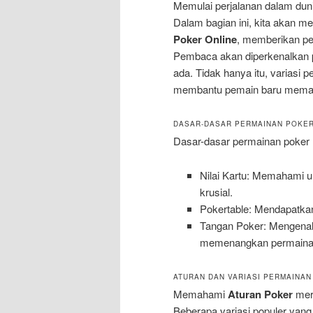
Memulai perjalanan dalam dun
Dalam bagian ini, kita akan 
Poker Online
, memberikan 
Pembaca akan diperkenalkan p
ada. Tidak hanya itu, variasi
membantu pemain baru memaha
DASAR-DASAR PERMAINAN POKE
Dasar-dasar permainan poker 
Nilai Kartu: Memahami ur
krusial.
Pokertable: Mendapatka
Tangan Poker: Mengenali
memenangkan permaina
ATURAN DAN VARIASI PERMAINAN
Memahami
Aturan Poker
meru
Beberapa variasi populer yang 