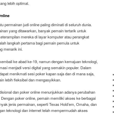
ng lebih optimal.
nline
u permainan judi online paling diminati di seluruh dunia.
inan yang ditawarkan, banyak pemain tertarik untuk
terampilan mereka di layar komputer atau perangkat
lah langkah pertama bagi pemain pemula untuk
 menarik ini.
i kembali ke abad ke-19, namun dengan kemajuan teknologi,
rmasi menjadi versi digital yang semakin populer. Dalam
 dapat menikmati sesi poker kapan saja dan di mana saja,
n lebih fleksibel dan mengasyikkan.
adisional dan poker online menunjukkan adanya perubahan
. Dengan poker online, pemain memiliki akses ke berbagai
yak jenis permainan, seperti Texas Hold’em, Omaha, dan
an teknologi dan internet telah mempermudah akses