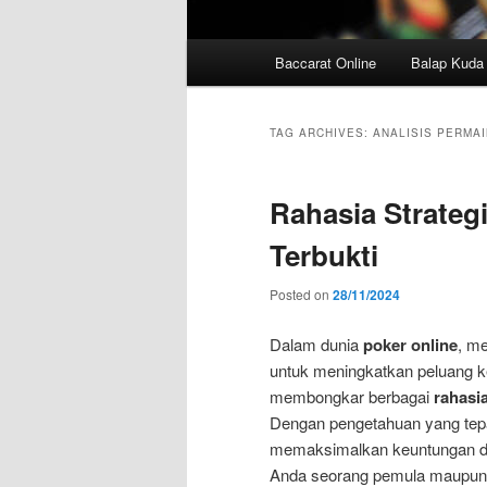
Main
Baccarat Online
Balap Kuda
menu
TAG ARCHIVES:
ANALISIS PERMA
Rahasia Strateg
Terbukti
Posted on
28/11/2024
Dalam dunia
poker online
, m
untuk meningkatkan peluang
membongkar berbagai
rahasi
Dengan pengetahuan yang tepa
memaksimalkan keuntungan dan
Anda seorang pemula maupun 