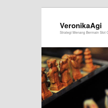
Skip
Skip
to
to
primary
secondary
VeronikaAgi
content
content
Strategi Menang Bermain Slot 