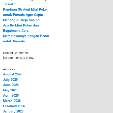
Terbukti
Panduan Strategi Mini Poker
untuk Pemula Agar Cepat
Menang di Meja Kasino
Apa Itu Mini Poker dan
Bagaimana Cara
Memainkannya dengan Benar
untuk Pemula
Recent Comments
No comments to show.
Archives
August 2026
July 2026
June 2026
May 2026
April 2026
March 2026
February 2026
January 2026