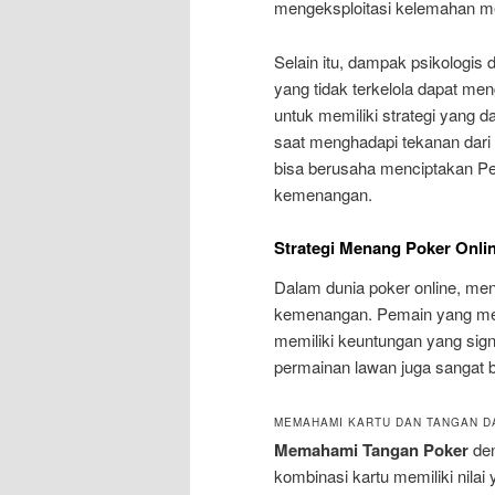
mengeksploitasi kelemahan m
Selain itu, dampak psikologis
yang tidak terkelola dapat m
untuk memiliki strategi yang
saat menghadapi tekanan dar
bisa berusaha menciptakan P
kemenangan.
Strategi Menang Poker Onli
Dalam dunia poker online, men
kemenangan. Pemain yang mem
memiliki keuntungan yang sign
permainan lawan juga sangat 
MEMAHAMI KARTU DAN TANGAN D
Memahami Tangan Poker
den
kombinasi kartu memiliki nil