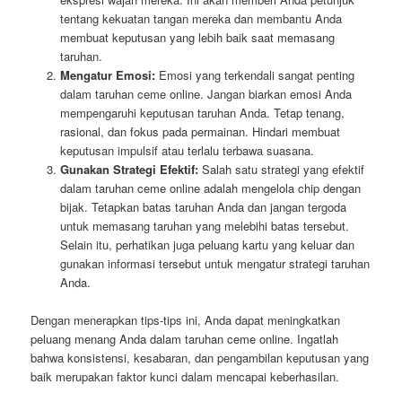
tentang kekuatan tangan mereka dan membantu Anda
membuat keputusan yang lebih baik saat memasang
taruhan.
Mengatur Emosi:
Emosi yang terkendali sangat penting
dalam taruhan ceme online. Jangan biarkan emosi Anda
mempengaruhi keputusan taruhan Anda. Tetap tenang,
rasional, dan fokus pada permainan. Hindari membuat
keputusan impulsif atau terlalu terbawa suasana.
Gunakan Strategi Efektif:
Salah satu strategi yang efektif
dalam taruhan ceme online adalah mengelola chip dengan
bijak. Tetapkan batas taruhan Anda dan jangan tergoda
untuk memasang taruhan yang melebihi batas tersebut.
Selain itu, perhatikan juga peluang kartu yang keluar dan
gunakan informasi tersebut untuk mengatur strategi taruhan
Anda.
Dengan menerapkan tips-tips ini, Anda dapat meningkatkan
peluang menang Anda dalam taruhan ceme online. Ingatlah
bahwa konsistensi, kesabaran, dan pengambilan keputusan yang
baik merupakan faktor kunci dalam mencapai keberhasilan.