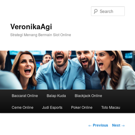
Skip
to
Sear
primary
content
VeronikaAgi
Strategi Menang Bermain Slot Online
Main
Baccarat Online
Balap Kuda
Blackjack Online
menu
Ceme Online
Judi Esports
Poker Online
Toto Macau
Post
←
Previous
Next
→
navigation