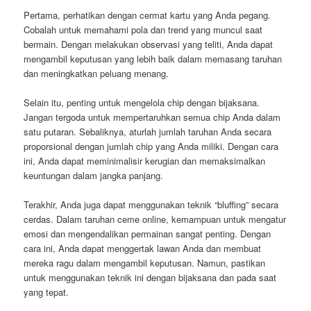
Pertama, perhatikan dengan cermat kartu yang Anda pegang.
Cobalah untuk memahami pola dan trend yang muncul saat
bermain. Dengan melakukan observasi yang teliti, Anda dapat
mengambil keputusan yang lebih baik dalam memasang taruhan
dan meningkatkan peluang menang.
Selain itu, penting untuk mengelola chip dengan bijaksana.
Jangan tergoda untuk mempertaruhkan semua chip Anda dalam
satu putaran. Sebaliknya, aturlah jumlah taruhan Anda secara
proporsional dengan jumlah chip yang Anda miliki. Dengan cara
ini, Anda dapat meminimalisir kerugian dan memaksimalkan
keuntungan dalam jangka panjang.
Terakhir, Anda juga dapat menggunakan teknik “bluffing” secara
cerdas. Dalam taruhan ceme online, kemampuan untuk mengatur
emosi dan mengendalikan permainan sangat penting. Dengan
cara ini, Anda dapat menggertak lawan Anda dan membuat
mereka ragu dalam mengambil keputusan. Namun, pastikan
untuk menggunakan teknik ini dengan bijaksana dan pada saat
yang tepat.