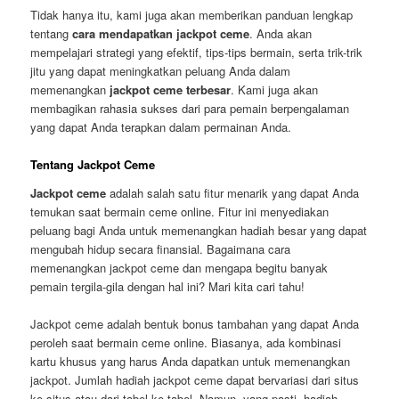
Tidak hanya itu, kami juga akan memberikan panduan lengkap
tentang
cara mendapatkan jackpot ceme
. Anda akan
mempelajari strategi yang efektif, tips-tips bermain, serta trik-trik
jitu yang dapat meningkatkan peluang Anda dalam
memenangkan
jackpot ceme terbesar
. Kami juga akan
membagikan rahasia sukses dari para pemain berpengalaman
yang dapat Anda terapkan dalam permainan Anda.
Tentang Jackpot Ceme
Jackpot ceme
adalah salah satu fitur menarik yang dapat Anda
temukan saat bermain ceme online. Fitur ini menyediakan
peluang bagi Anda untuk memenangkan hadiah besar yang dapat
mengubah hidup secara finansial. Bagaimana cara
memenangkan jackpot ceme dan mengapa begitu banyak
pemain tergila-gila dengan hal ini? Mari kita cari tahu!
Jackpot ceme adalah bentuk bonus tambahan yang dapat Anda
peroleh saat bermain ceme online. Biasanya, ada kombinasi
kartu khusus yang harus Anda dapatkan untuk memenangkan
jackpot. Jumlah hadiah jackpot ceme dapat bervariasi dari situs
ke situs atau dari tabel ke tabel. Namun, yang pasti, hadiah