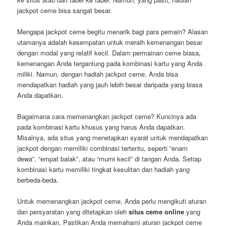
jackpot ceme bisa sangat besar.
Mengapa jackpot ceme begitu menarik bagi para pemain? Alasan
utamanya adalah kesempatan untuk meraih kemenangan besar
dengan modal yang relatif kecil. Dalam permainan ceme biasa,
kemenangan Anda tergantung pada kombinasi kartu yang Anda
miliki. Namun, dengan hadiah jackpot ceme, Anda bisa
mendapatkan hadiah yang jauh lebih besar daripada yang biasa
Anda dapatkan.
Bagaimana cara memenangkan jackpot ceme? Kuncinya ada
pada kombinasi kartu khusus yang harus Anda dapatkan.
Misalnya, ada situs yang menetapkan syarat untuk mendapatkan
jackpot dengan memiliki combinasi tertentu, seperti “enam
dewa”, “empat balak”, atau “murni kecil” di tangan Anda. Setiap
kombinasi kartu memiliki tingkat kesulitan dan hadiah yang
berbeda-beda.
Untuk memenangkan jackpot ceme, Anda perlu mengikuti aturan
dan persyaratan yang ditetapkan oleh
situs ceme online
yang
Anda mainkan. Pastikan Anda memahami aturan jackpot ceme