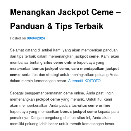
Menangkan Jackpot Ceme –
Panduan & Tips Terbaik
Posted on
09/04/2024
Selamat datang di artikel kami yang akan memberikan panduan
dan tips terbaik dalam memenangkan
jackpot ceme
. Kami akan
membahas tentang
situs ceme online
terpercaya yang
menawarkan
bonus jackpot ceme
,
cara mendapatkan jackpot
ceme
, serta tips dan strategi untuk meningkatkan peluang Anda
dalam meraih kemenangan besar.
Alternatif KOITOTO
Sebagai penggemar permainan ceme online, Anda pasti ingin
memenangkan
jackpot ceme
yang menarik. Untuk itu, kami
akan memperkenalkan Anda pada situs-
situs ceme online
terpercaya yang memberikan
bonus jackpot ceme
kepada para
pemainnya. Dengan bergabung di situs-situs ini, Anda akan
memiliki peluang lebih besar untuk meraih kemenangan besar.