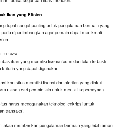
inan terasa segar dan tidak monoton.
ak Ikan yang Efisien
ang tepat sangat penting untuk pengalaman bermain yang
i perlu dipertimbangkan agar pemain dapat menikmati
sien.
ERPERCAYA
bak ikan yang memiliki lisensi resmi dan telah terbukti
 kriteria yang dapat digunakan:
stikan situs memiliki lisensi dari otoritas yang diakui.
sa ulasan dari pemain lain untuk menilai kepercayaan
itus harus menggunakan teknologi enkripsi untuk
an transaksi.
 ini akan memberikan pengalaman bermain yang lebih aman