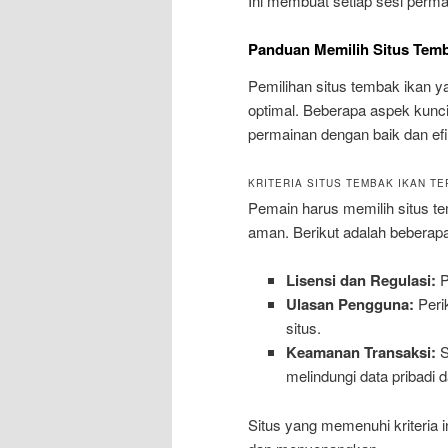
Ini membuat setiap sesi perma
Panduan Memilih Situs Temb
Pemilihan situs tembak ikan y
optimal. Beberapa aspek kunc
permainan dengan baik dan efi
KRITERIA SITUS TEMBAK IKAN T
Pemain harus memilih situs tem
aman. Berikut adalah beberapa
Lisensi dan Regulasi:
Pa
Ulasan Pengguna:
Perik
situs.
Keamanan Transaksi:
S
melindungi data pribadi d
Situs yang memenuhi kriteria