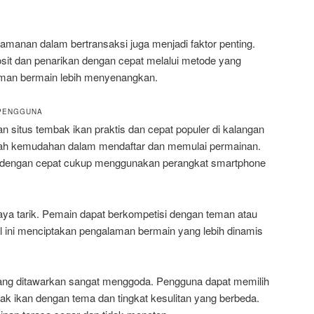
amanan dalam bertransaksi juga menjadi faktor penting.
it dan penarikan dengan cepat melalui metode yang
man bermain lebih menyenangkan.
 PENGGUNA
 situs tembak ikan praktis dan cepat populer di kalangan
lah kemudahan dalam mendaftar dan memulai permainan.
dengan cepat cukup menggunakan perangkat smartphone
 daya tarik. Pemain dapat berkompetisi dengan teman atau
Hal ini menciptakan pengalaman bermain yang lebih dinamis
 yang ditawarkan sangat menggoda. Pengguna dapat memilih
ak ikan dengan tema dan tingkat kesulitan yang berbeda.