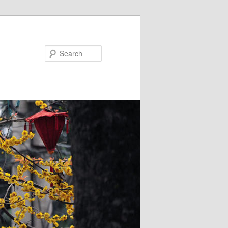
Search