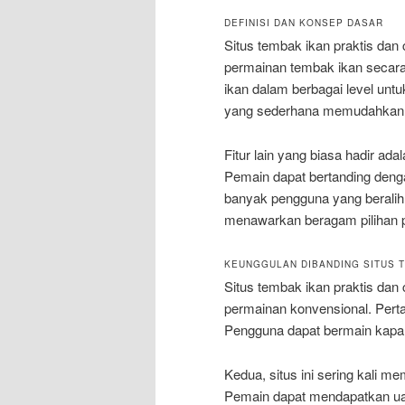
DEFINISI DAN KONSEP DASAR
Situs tembak ikan praktis da
permainan tembak ikan secara
ikan dalam berbagai level unt
yang sederhana memudahkan 
Fitur lain yang biasa hadir ad
Pemain dapat bertanding deng
banyak pengguna yang beralih k
menawarkan beragam pilihan 
KEUNGGULAN DIBANDING SITUS 
Situs tembak ikan praktis da
permainan konvensional. Perta
Pengguna dapat bermain kapan s
Kedua, situs ini sering kali 
Pemain dapat mendapatkan ua