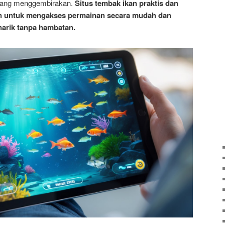
yang menggembirakan.
Situs tembak ikan praktis dan
 untuk mengakses permainan secara mudah dan
narik tanpa hambatan.