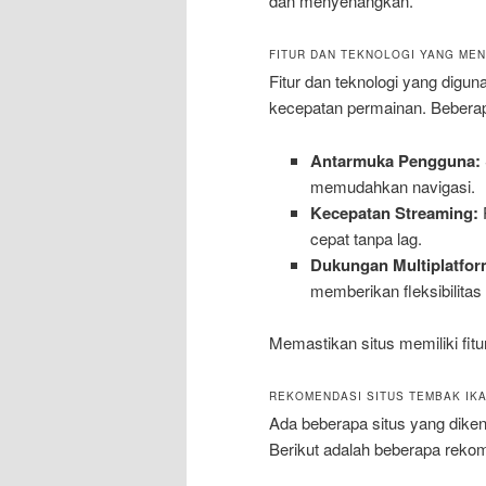
dan menyenangkan.
FITUR DAN TEKNOLOGI YANG ME
Fitur dan teknologi yang digun
kecepatan permainan. Beberapa
Antarmuka Pengguna:
memudahkan navigasi.
Kecepatan Streaming:
P
cepat tanpa lag.
Dukungan Multiplatfor
memberikan fleksibilitas 
Memastikan situs memiliki fitu
REKOMENDASI SITUS TEMBAK IKA
Ada beberapa situs yang diken
Berikut adalah beberapa reko