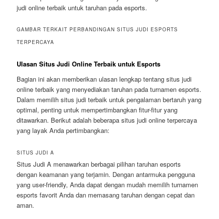
judi online terbaik untuk taruhan pada esports.
GAMBAR TERKAIT PERBANDINGAN SITUS JUDI ESPORTS
TERPERCAYA
Ulasan Situs Judi Online Terbaik untuk Esports
Bagian ini akan memberikan ulasan lengkap tentang situs judi
online terbaik yang menyediakan taruhan pada turnamen esports.
Dalam memilih situs judi terbaik untuk pengalaman bertaruh yang
optimal, penting untuk mempertimbangkan fitur-fitur yang
ditawarkan. Berikut adalah beberapa situs judi online terpercaya
yang layak Anda pertimbangkan:
SITUS JUDI A
Situs Judi A menawarkan berbagai pilihan taruhan esports
dengan keamanan yang terjamin. Dengan antarmuka pengguna
yang user-friendly, Anda dapat dengan mudah memilih turnamen
esports favorit Anda dan memasang taruhan dengan cepat dan
aman.