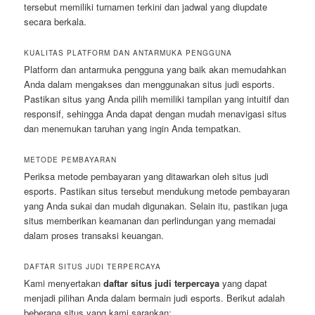
tersebut memiliki turnamen terkini dan jadwal yang diupdate
secara berkala.
KUALITAS PLATFORM DAN ANTARMUKA PENGGUNA
Platform dan antarmuka pengguna yang baik akan memudahkan
Anda dalam mengakses dan menggunakan situs judi esports.
Pastikan situs yang Anda pilih memiliki tampilan yang intuitif dan
responsif, sehingga Anda dapat dengan mudah menavigasi situs
dan menemukan taruhan yang ingin Anda tempatkan.
METODE PEMBAYARAN
Periksa metode pembayaran yang ditawarkan oleh situs judi
esports. Pastikan situs tersebut mendukung metode pembayaran
yang Anda sukai dan mudah digunakan. Selain itu, pastikan juga
situs memberikan keamanan dan perlindungan yang memadai
dalam proses transaksi keuangan.
DAFTAR SITUS JUDI TERPERCAYA
Kami menyertakan
daftar situs judi terpercaya
yang dapat
menjadi pilihan Anda dalam bermain judi esports. Berikut adalah
beberapa situs yang kami sarankan: