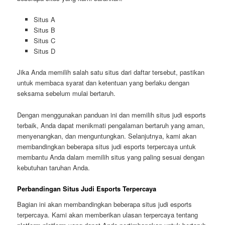
Situs A
Situs B
Situs C
Situs D
Jika Anda memilih salah satu situs dari daftar tersebut, pastikan
untuk membaca syarat dan ketentuan yang berlaku dengan
seksama sebelum mulai bertaruh.
Dengan menggunakan panduan ini dan memilih situs judi esports
terbaik, Anda dapat menikmati pengalaman bertaruh yang aman,
menyenangkan, dan menguntungkan. Selanjutnya, kami akan
membandingkan beberapa situs judi esports terpercaya untuk
membantu Anda dalam memilih situs yang paling sesuai dengan
kebutuhan taruhan Anda.
Perbandingan Situs Judi Esports Terpercaya
Bagian ini akan membandingkan beberapa situs judi esports
terpercaya. Kami akan memberikan ulasan terpercaya tentang