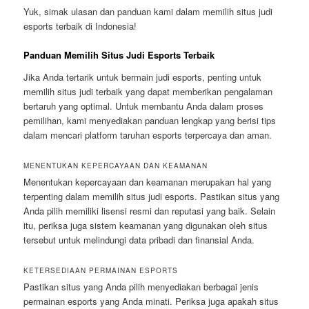
Yuk, simak ulasan dan panduan kami dalam memilih situs judi
esports terbaik di Indonesia!
Panduan Memilih Situs Judi Esports Terbaik
Jika Anda tertarik untuk bermain judi esports, penting untuk
memilih situs judi terbaik yang dapat memberikan pengalaman
bertaruh yang optimal. Untuk membantu Anda dalam proses
pemilihan, kami menyediakan panduan lengkap yang berisi tips
dalam mencari platform taruhan esports terpercaya dan aman.
MENENTUKAN KEPERCAYAAN DAN KEAMANAN
Menentukan kepercayaan dan keamanan merupakan hal yang
terpenting dalam memilih situs judi esports. Pastikan situs yang
Anda pilih memiliki lisensi resmi dan reputasi yang baik. Selain
itu, periksa juga sistem keamanan yang digunakan oleh situs
tersebut untuk melindungi data pribadi dan finansial Anda.
KETERSEDIAAN PERMAINAN ESPORTS
Pastikan situs yang Anda pilih menyediakan berbagai jenis
permainan esports yang Anda minati. Periksa juga apakah situs