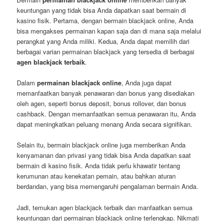
keuntungan yang tidak bisa Anda dapatkan saat bermain di
kasino fisik. Pertama, dengan bermain blackjack online, Anda
bisa mengakses permainan kapan saja dan di mana saja melalui
perangkat yang Anda miliki. Kedua, Anda dapat memilih dari
berbagai varian permainan blackjack yang tersedia di berbagai
agen blackjack terbaik
.
Dalam
permainan blackjack online
, Anda juga dapat
memanfaatkan banyak penawaran dan bonus yang disediakan
oleh agen, seperti bonus deposit, bonus rollover, dan bonus
cashback. Dengan memanfaatkan semua penawaran itu, Anda
dapat meningkatkan peluang menang Anda secara signifikan.
Selain itu, bermain blackjack online juga memberikan Anda
kenyamanan dan privasi yang tidak bisa Anda dapatkan saat
bermain di kasino fisik. Anda tidak perlu khawatir tentang
kerumunan atau kenekatan pemain, atau bahkan aturan
berdandan, yang bisa memengaruhi pengalaman bermain Anda.
Jadi, temukan agen blackjack terbaik dan manfaatkan semua
keuntungan dari permainan blackjack online terlengkap. Nikmati