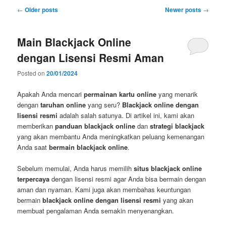
Post
←
Older posts
Newer posts
→
navigation
Main Blackjack Online
dengan Lisensi Resmi Aman
Posted on
20/01/2024
Apakah Anda mencari
permainan kartu online
yang menarik
dengan
taruhan online
yang seru?
Blackjack online dengan
lisensi resmi
adalah salah satunya. Di artikel ini, kami akan
memberikan
panduan blackjack online
dan
strategi blackjack
yang akan membantu Anda meningkatkan peluang kemenangan
Anda saat
bermain blackjack online
.
Sebelum memulai, Anda harus memilih
situs blackjack online
terpercaya
dengan lisensi resmi agar Anda bisa bermain dengan
aman dan nyaman. Kami juga akan membahas keuntungan
bermain
blackjack online dengan lisensi resmi
yang akan
membuat pengalaman Anda semakin menyenangkan.