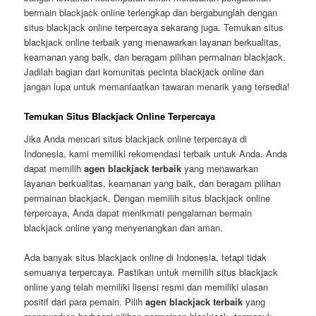
bermain blackjack online terlengkap dan bergabunglah dengan
situs blackjack online terpercaya sekarang juga. Temukan situs
blackjack online terbaik yang menawarkan layanan berkualitas,
keamanan yang baik, dan beragam pilihan permainan blackjack.
Jadilah bagian dari komunitas pecinta blackjack online dan
jangan lupa untuk memanfaatkan tawaran menarik yang tersedia!
Temukan Situs Blackjack Online Terpercaya
Jika Anda mencari situs blackjack online terpercaya di
Indonesia, kami memiliki rekomendasi terbaik untuk Anda. Anda
dapat memilih
agen blackjack terbaik
yang menawarkan
layanan berkualitas, keamanan yang baik, dan beragam pilihan
permainan blackjack. Dengan memilih situs blackjack online
terpercaya, Anda dapat menikmati pengalaman bermain
blackjack online yang menyenangkan dan aman.
Ada banyak situs blackjack online di Indonesia, tetapi tidak
semuanya terpercaya. Pastikan untuk memilih situs blackjack
online yang telah memiliki lisensi resmi dan memiliki ulasan
positif dari para pemain. Pilih
agen blackjack terbaik
yang