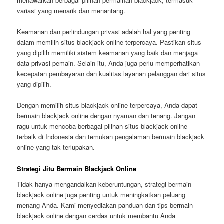
menawarkan berbagai pilihan permainan blackjack, termasuk
variasi yang menarik dan menantang.
Keamanan dan perlindungan privasi adalah hal yang penting
dalam memilih situs blackjack online terpercaya. Pastikan situs
yang dipilih memiliki sistem keamanan yang baik dan menjaga
data privasi pemain. Selain itu, Anda juga perlu memperhatikan
kecepatan pembayaran dan kualitas layanan pelanggan dari situs
yang dipilih.
Dengan memilih situs blackjack online terpercaya, Anda dapat
bermain blackjack online dengan nyaman dan tenang. Jangan
ragu untuk mencoba berbagai pilihan situs blackjack online
terbaik di Indonesia dan temukan pengalaman bermain blackjack
online yang tak terlupakan.
Strategi Jitu Bermain Blackjack Online
Tidak hanya mengandalkan keberuntungan, strategi bermain
blackjack online juga penting untuk meningkatkan peluang
menang Anda. Kami menyediakan panduan dan tips bermain
blackjack online dengan cerdas untuk membantu Anda