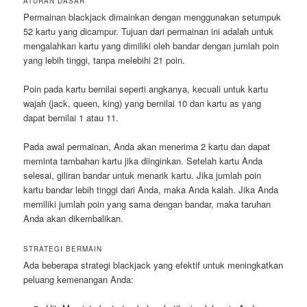
ATURAN DASAR
Permainan blackjack dimainkan dengan menggunakan setumpuk
52 kartu yang dicampur. Tujuan dari permainan ini adalah untuk
mengalahkan kartu yang dimiliki oleh bandar dengan jumlah poin
yang lebih tinggi, tanpa melebihi 21 poin.
Poin pada kartu bernilai seperti angkanya, kecuali untuk kartu
wajah (jack, queen, king) yang bernilai 10 dan kartu as yang
dapat bernilai 1 atau 11.
Pada awal permainan, Anda akan menerima 2 kartu dan dapat
meminta tambahan kartu jika diinginkan. Setelah kartu Anda
selesai, giliran bandar untuk menarik kartu. Jika jumlah poin
kartu bandar lebih tinggi dari Anda, maka Anda kalah. Jika Anda
memiliki jumlah poin yang sama dengan bandar, maka taruhan
Anda akan dikembalikan.
STRATEGI BERMAIN
Ada beberapa strategi blackjack yang efektif untuk meningkatkan
peluang kemenangan Anda: