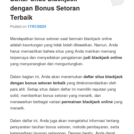
dengan Bonus Setoran
Terbaik
Posted on
17/01/2024
Mendapatkan bonus setoran saat bermain blackjack online
adalah keuntungan yang tidak boleh dilewatkan. Namun, Anda
harus memastikan bahwa situs yang Anda mainkan memang
terpercaya dan menyediakan pengalaman
judi blackjack online
yang menyenangkan dan menguntungkan.
Dalam bagian ini, Anda akan menemukan
daftar situs blackjack
dengan bonus setoran terbaik
yang direkomendasikan oleh
para ahli. Setiap situs dalam daftar ini memiliki reputasi yang
solid, memberikan bonus setoran yang menarik, dan
menawarkan berbagai variasi
permainan blackjack online
yang
menarik.
Dalam daftar ini, Anda juga akan mengetahui informasi tentang
persyaratan taruhan bonus setoran, metode pembayaran, serta
ketersediaan layanan pelanggan. Dengan begitu, Anda dapat