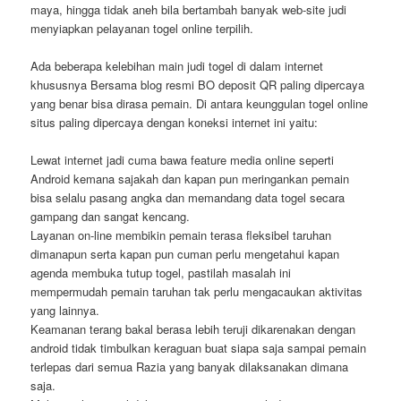
maya, hingga tidak aneh bila bertambah banyak web-site judi
menyiapkan pelayanan togel online terpilih.
Ada beberapa kelebihan main judi togel di dalam internet
khususnya Bersama blog resmi BO deposit QR paling dipercaya
yang benar bisa dirasa pemain. Di antara keunggulan togel online
situs paling dipercaya dengan koneksi internet ini yaitu:
Lewat internet jadi cuma bawa feature media online seperti
Android kemana sajakah dan kapan pun meringankan pemain
bisa selalu pasang angka dan memandang data togel secara
gampang dan sangat kencang.
Layanan on-line membikin pemain terasa fleksibel taruhan
dimanapun serta kapan pun cuman perlu mengetahui kapan
agenda membuka tutup togel, pastilah masalah ini
mempermudah pemain taruhan tak perlu mengacaukan aktivitas
yang lainnya.
Keamanan terang bakal berasa lebih teruji dikarenakan dengan
android tidak timbulkan keraguan buat siapa saja sampai pemain
terlepas dari semua Razia yang banyak dilaksanakan dimana
saja.