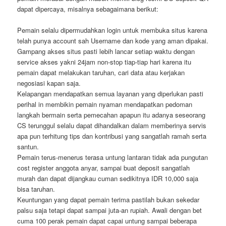
dapat dipercaya, misalnya sebagaimana berikut:
Pemain selalu dipermudahkan login untuk membuka situs karena
telah punya account sah Username dan kode yang aman dipakai.
Gampang akses situs pasti lebih lancar setiap waktu dengan
service akses yakni 24jam non-stop tiap-tiap hari karena itu
pemain dapat melakukan taruhan, cari data atau kerjakan
negosiasi kapan saja.
Kelapangan mendapatkan semua layanan yang diperlukan pasti
perihal in membikin pemain nyaman mendapatkan pedoman
langkah bermain serta pemecahan apapun itu adanya seseorang
CS terunggul selalu dapat dihandalkan dalam memberinya servis
apa pun terhitung tips dan kontribusi yang sangatlah ramah serta
santun.
Pemain terus-menerus terasa untung lantaran tidak ada pungutan
cost register anggota anyar, sampai buat deposit sangatlah
murah dan dapat dijangkau cuman sedikitnya IDR 10,000 saja
bisa taruhan.
Keuntungan yang dapat pemain terima pastilah bukan sekedar
palsu saja tetapi dapat sampai juta-an rupiah. Awali dengan bet
cuma 100 perak pemain dapat capai untung sampai beberapa