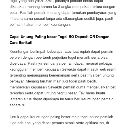
togel yang ada yakni 2251, pastinya pemain lantas dapat
dikatakan menang karena ke-3 angka merupakan tertera dengan
betul. Pastilah pemain menang dapat temukan pembayaran yang
riil serta sama sesuai tanpa ada dikurangkan sedikit juga, pasti
perihal ini akan memberi keuntungan.
Capai Untung Paling besar Togel BO Deposit QR Dengan
Cara Berikut!
Keuntungan berlimpah beberapa ratus juat rupiah dapat pemain
peroleh dengan beertaruh perjudian togel menarik serta bisa
dipercaya. Pastinya semuanya pemain dapat merasai pelbagai
keunggulan memberi kepuasan Sewaktu dapat masuk web resmi
terpenting menanggung kemenangan serta pastinya beri untung
berbayar. Menang taruhan main judi togel pasti begitu
memberikan kepuasan Sewaktu pemain cuma mengeluarkan bet
terendah serta dapat untung begitu besar. Tak harus kuatir
lantaran situs dapat dipercaya ini terus beri keuntungan pemain
secara riil.
Untuk gapai keuntungan paling besar main togel online pastilah
juga ada soal yang dapat pemain simak serta aplikasikan, di