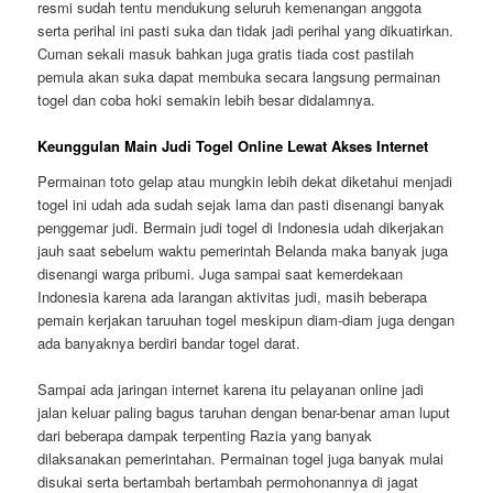
resmi sudah tentu mendukung seluruh kemenangan anggota
serta perihal ini pasti suka dan tidak jadi perihal yang dikuatirkan.
Cuman sekali masuk bahkan juga gratis tiada cost pastilah
pemula akan suka dapat membuka secara langsung permainan
togel dan coba hoki semakin lebih besar didalamnya.
Keunggulan Main Judi Togel Online Lewat Akses Internet
Permainan toto gelap atau mungkin lebih dekat diketahui menjadi
togel ini udah ada sudah sejak lama dan pasti disenangi banyak
penggemar judi. Bermain judi togel di Indonesia udah dikerjakan
jauh saat sebelum waktu pemerintah Belanda maka banyak juga
disenangi warga pribumi. Juga sampai saat kemerdekaan
Indonesia karena ada larangan aktivitas judi, masih beberapa
pemain kerjakan taruuhan togel meskipun diam-diam juga dengan
ada banyaknya berdiri bandar togel darat.
Sampai ada jaringan internet karena itu pelayanan online jadi
jalan keluar paling bagus taruhan dengan benar-benar aman luput
dari beberapa dampak terpenting Razia yang banyak
dilaksanakan pemerintahan. Permainan togel juga banyak mulai
disukai serta bertambah bertambah permohonannya di jagat