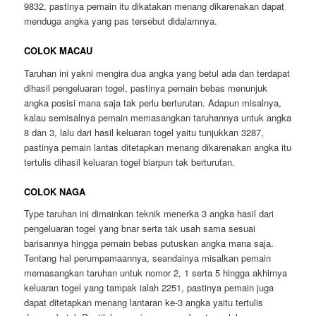
9832, pastinya pemain itu dikatakan menang dikarenakan dapat
menduga angka yang pas tersebut didalamnya.
COLOK MACAU
Taruhan ini yakni mengira dua angka yang betul ada dan terdapat
dihasil pengeluaran togel, pastinya pemain bebas menunjuk
angka posisi mana saja tak perlu berturutan. Adapun misalnya,
kalau semisalnya pemain memasangkan taruhannya untuk angka
8 dan 3, lalu dari hasil keluaran togel yaitu tunjukkan 3287,
pastinya pemain lantas ditetapkan menang dikarenakan angka itu
tertulis dihasil keluaran togel biarpun tak berturutan.
COLOK NAGA
Type taruhan ini dimainkan teknik menerka 3 angka hasil dari
pengeluaran togel yang bnar serta tak usah sama sesuai
barisannya hingga pemain bebas putuskan angka mana saja.
Tentang hal perumpamaannya, seandainya misalkan pemain
memasangkan taruhan untuk nomor 2, 1 serta 5 hingga akhirnya
keluaran togel yang tampak ialah 2251, pastinya pemain juga
dapat ditetapkan menang lantaran ke-3 angka yaitu tertulis