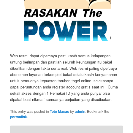
Web resmi dapat dipercaya pasti kasih semua kelapangan
untung berlimpah dan pastilah seluruh keuntungan itu bakal
diberiikan dengan fakta serta real. Web resmi paling dipercaya
abonemen layanan terkomplet bakal selalu kasih kenyamanan
untuk semuanya kepuasan taruhan togel online. selekasnya
gapai peruntungan anda register account gratis saat ini . Cuma
sekali akses dengan 1 Pemakai ID yang anda punyai bisa
dipakai buat nikmati semuanya perjudian yang disediaakan.
This entry was posted in
Toto Macau
by
admin
. Bookmark the
permalink
.