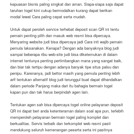
kepuasan bisnis paling singkat dan aman. Siapa-siapa saja dapat
taruhan togel kini cukup bermodalkan kurang dapat berikan
modal lewat Cara paling cepat serta mudah.
Untuk dapat peroleh service terhebat deposit scan QR ini tentu
pemain penting pilih dan masuk web resmi bisa dipercaya.
Menyaring website judi bisa dipercaya jadi Cara inti wajib pemain
pemula laksanakan. Kenapa? Dengan ada banyaknya blog judi
sampai beberapa ribu web-site judi bisa diketemukan di dalam
internet tentunya penting pertimbangkan mana yang sangat baik,
dan biar tak tertipu dengan adanya banyak tipe situs palsu dan
penipu. Karenanya, jadi bettor masih yang pemula penting lebih
arif tentukan alternatif blog judi terunggul buat dapat dihandalkan
dalam periode Panjang maka dari itu bahagia bermain togel
kapan pun dan tak harus berpindah agen lain.
Tentukan agen sah bisa dipercaya togel online pelayanan deposit
QR ini dapat beri anda ketenteraman dalam soal apa pun, terlebih
memperoleh pelayanan bermain togel paling komplet dan
berkualitas. Servis terbaik dan terkomplet web resmi pasti
mendukung seluruh kemenangan peserta serta ini pastinya