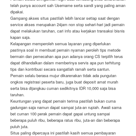
telah punya account sah Username serta sandi yang paling aman
dipakai.
Gampang akses situs pastilah lebih lancar setiap saat dengan
service akses merupakan 24jam non stop sehari-hari jadi pemain
dapat melakukan taruhan, cari info atau kerjakan transaksi bisnis
kapan saja.
Kelapangan memperoleh semua layanan yang diperlukan
pastinya soal in membuat pemain nyaman peroleh tips metode
bermain dan pemecahan apa pun adanya orang CS terpilih terus
dapat dihandalkan dalam memberinya servis apa pun terhitung
tips dan kontribusi secara sangatlah ramah serta santun.
Pemain selalu berasa mujur dikarenakan tidak ada pungutan
ongkos registrasi peserta baru, juga buat deposit amat murah
serta bisa dijangkau cuman sedikitnya IDR 10,000 saja bisa
taruhan.
Keuntungan yang dapat pemain terima pastilah bukan cuma
gadungan saja namun dapat sampai juta-an rupiah. Awali sama
bet cuman 100 perak pemain dapat gapai untung sampai
beberapa puluh ribu, beberapa ratus ribu, juta-an dan beberapa
puluh juta.
Situs paling dipercaya ini pastilah kasih semua pembayaran