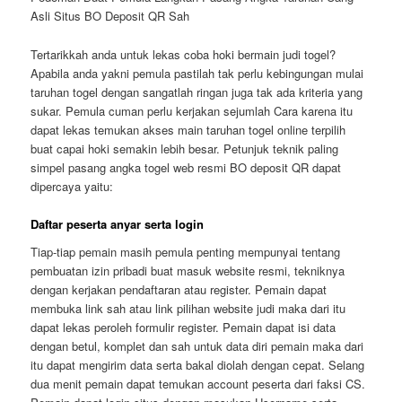
Asli Situs BO Deposit QR Sah
Tertarikkah anda untuk lekas coba hoki bermain judi togel?
Apabila anda yakni pemula pastilah tak perlu kebingungan mulai
taruhan togel dengan sangatlah ringan juga tak ada kriteria yang
sukar. Pemula cuman perlu kerjakan sejumlah Cara karena itu
dapat lekas temukan akses main taruhan togel online terpilih
buat capai hoki semakin lebih besar. Petunjuk teknik paling
simpel pasang angka togel web resmi BO deposit QR dapat
dipercaya yaitu:
Daftar peserta anyar serta login
Tiap-tiap pemain masih pemula penting mempunyai tentang
pembuatan izin pribadi buat masuk website resmi, tekniknya
dengan kerjakan pendaftaran atau register. Pemain dapat
membuka link sah atau link pilihan website judi maka dari itu
dapat lekas peroleh formulir register. Pemain dapat isi data
dengan betul, komplet dan sah untuk data diri pemain maka dari
itu dapat mengirim data serta bakal diolah dengan cepat. Selang
dua menit pemain dapat temukan account peserta dari faksi CS.