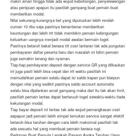
makin aman hingga tidak ada wujud kebohongan, penyelewengan
atau penipuan apapun itu pastilah gampang buat pemain buat
memberikan modal.
Nilai sekurang-kurangnya bet yang diputuskan lebih rendah
cuman 10 ribu saja pastinya benar-benar memberikan
keuntungan dan lebih irit tidak membikin pemain kebingungan
keluarkan uangnya menjadi modal awalan bermain togel.
Pastinya betaruh bakal berasa irit cost lantaran tak ada pungutan
pembayaran daftar peserta baru dan masalah ini bikin pemain
juga semakin tenang dan nyaman.
Tiap-tiap pembayaran deposit dengan service QR yang dilkaukan
ini juga pasti lebih bisa cepat dan irit waktu pastilah ini
memudahkan pemain selalu dapat isi saldo kapan pun biarpun
dengan nilai yang sedikit pastinya saldo account automatis
selalu bisa dijalankan amat gampang maka dari itu tak akan limit,
pastilah pemain lantas dapat bertaruuh togel sewaktu-waktu tiada
kekurangan modal.
Tiap bayar deposit ini lantas tak ada wujud pemangkasan cost
aapapun jadi pemain lebih simpel temukan service sangat efektif
betaruh bisa taruhan dengan cara lebih maksimal pastilah tak
ada sesuatu hal yang membuat pemain berasa rugi.
Pedoman Buat Pemula Langkah Pasang Angka Taruhan Uang