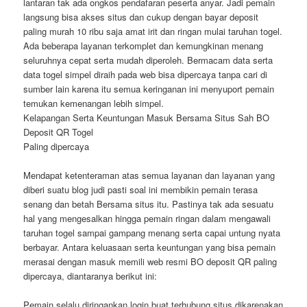
lantaran tak ada ongkos pendafaran peserta anyar. Jadi pemain
langsung bisa akses situs dan cukup dengan bayar deposit
paling murah 10 ribu saja amat irit dan ringan mulai taruhan togel.
Ada beberapa layanan terkomplet dan kemungkinan menang
seluruhnya cepat serta mudah diperoleh. Bermacam data serta
data togel simpel diraih pada web bisa dipercaya tanpa cari di
sumber lain karena itu semua keringanan ini menyuport pemain
temukan kemenangan lebih simpel.
Kelapangan Serta Keuntungan Masuk Bersama Situs Sah BO
Deposit QR Togel
Paling dipercaya
Mendapat ketenteraman atas semua layanan dan layanan yang
diberi suatu blog judi pasti soal ini membikin pemain terasa
senang dan betah Bersama situs itu. Pastinya tak ada sesuatu
hal yang mengesalkan hingga pemain ringan dalam mengawali
taruhan togel sampai gampang menang serta capai untung nyata
berbayar. Antara keluasaan serta keuntungan yang bisa pemain
merasai dengan masuk memili web resmi BO deposit QR paling
dipercaya, diantaranya berikut ini:
Pemain selalu diringankan login buat terhubung situs dikarenakan