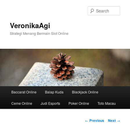
Skip
to
Sear
primary
content
VeronikaAgi
Strategi Menang Bermain Slot Online
Main
Baccarat Online
Balap Kuda
Blackjack Online
menu
Ceme Online
Judi Esports
Poker Online
Toto Macau
Post
←
Previous
Next
→
navigation