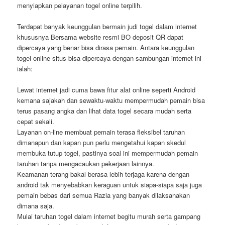
menyiapkan pelayanan togel online terpilih.
Terdapat banyak keunggulan bermain judi togel dalam internet
khususnya Bersama website resmi BO deposit QR dapat
dipercaya yang benar bisa dirasa pemain. Antara keunggulan
togel online situs bisa dipercaya dengan sambungan internet ini
ialah:
Lewat internet jadi cuma bawa fitur alat online seperti Android
kemana sajakah dan sewaktu-waktu mempermudah pemain bisa
terus pasang angka dan lihat data togel secara mudah serta
cepat sekali.
Layanan on-line membuat pemain terasa fleksibel taruhan
dimanapun dan kapan pun perlu mengetahui kapan skedul
membuka tutup togel, pastinya soal ini mempermudah pemain
taruhan tanpa mengacaukan pekerjaan lainnya.
Keamanan terang bakal berasa lebih terjaga karena dengan
android tak menyebabkan keraguan untuk siapa-siapa saja juga
pemain bebas dari semua Razia yang banyak dilaksanakan
dimana saja.
Mulai taruhan togel dalam internet begitu murah serta gampang