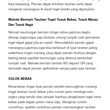
bisa terpasang. Pemain dapat kirimkan taruhan serta dapat
mengenal menangnya di result togel skedul yang diputuskan.
Metode Bermain Taruhan Togel Tusuk Bebas, Tusuk Macau
Dan Tusuk Naga
Nikmati keuntungan bermain tohgel online pastinya begitu
diharap siapa-siapa saja lantaran untung tumpah ruah permainan
togel dapat gapai juta-an rupiah. Memudahkan pemain gapai
menangnya pastinya juga bisa bertaruuh di type taruhan paling
sederhana ringan menang yang dapat pemain ikutinya dengan
betting besar pastilah keuntungan yang diterima bertambah
tumpah ruah. Metode bermain taruhan BO deposit QR yang
termudah dapat pemain aplikasikan serupa pada type taruhan:
COLOK BEBAS
Benar-benar ringan buat pemain peroleh kemungkinan menang
tinggi taruhan tusuk bebas yaitu cuman perlu menduga satu
angka yang tertulis atau tampak hasilnya pengeluaran togel serta
bebas pada bagian posisi mana saja. Mengenai contoh-
contohnya, apabila contohnya pemain memasangkan taruhan