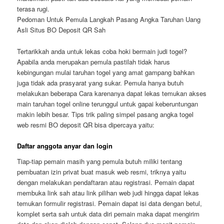
terasa rugi.
Pedoman Untuk Pemula Langkah Pasang Angka Taruhan Uang
Asli Situs BO Deposit QR Sah
Tertarikkah anda untuk lekas coba hoki bermain judi togel?
Apabila anda merupakan pemula pastilah tidak harus
kebingungan mulai taruhan togel yang amat gampang bahkan
juga tidak ada prasyarat yang sukar. Pemula hanya butuh
melakukan beberapa Cara karenanya dapat lekas temukan akses
main taruhan togel online terunggul untuk gapai keberuntungan
makin lebih besar. Tips trik paling simpel pasang angka togel
web resmi BO deposit QR bisa dipercaya yaitu:
Daftar anggota anyar dan login
Tiap-tiap pemain masih yang pemula butuh miliki tentang
pembuatan izin privat buat masuk web resmi, triknya yaitu
dengan melakukan pendaftaran atau registrasi. Pemain dapat
membuka link sah atau link pilihan web judi hingga dapat lekas
temukan formulir registrasi. Pemain dapat isi data dengan betul,
komplet serta sah untuk data diri pemain maka dapat mengirim