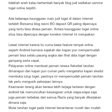
tidaklah aneh kalau bertambah banyak blog judi sediakan service
togel online terpilih.
Ada beberapa keunggulan main judi togel di dalam internet
terlebih Bersama blog resmi BO deposit QR paling dipercaya
yang tentu bisa dirasa pemain. Antara keunggulan togel online
situs bisa dipercaya dengan koneksi internet ini merupakan:
Lewat internet karena itu cuma bawa feature tempat online
seperti Android kemana sajakah dan kapan pun mempermudah
pemain bisa selalu pasang angka dan lihat data togel dengan
gampang serta cepat.
Pelayanan online membuat pemain terasa fleksibel taruhan
dimanapun dan kapan pun cuman perlu mengetahui kapan skedul
membuka tutup togel, pastinya ini mempermudah pemain taruhan
tak perlu mengusik pekerjaan lainnya.
Keamanan terang akan berasa lebih terjaga lantaran dengan
android tak memunculkan kesangsian untuk siapa-siapa saja
juga pemain terbebas dari semua Razia yang banyak dikerjakan
dimana saja.
Mulai taruhan togel pada internet benar-benar murah dan mudah