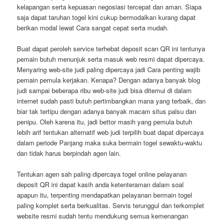
kelapangan serta kepuasan negosiasi tercepat dan aman. Siapa
saja dapat taruhan togel kini cukup bermodalkan kurang dapat
berikan modal lewat Cara sangat cepat serta mudah.
Buat dapat peroleh service terhebat deposit scan QR ini tentunya
pemain butuh menunjuk serta masuk web resmi dapat dipercaya.
Menyaring web-site judi paling dipercaya jadi Cara penting wajib
pemain pemula kerjakan. Kenapa? Dengan adanya banyak blog
judi sampai beberapa ribu web-site judi bisa ditemui di dalam
internet sudah pasti butuh pertimbangkan mana yang terbaik, dan
biar tak tertipu dengan adanya banyak macam situs palsu dan
penipu. Oleh karena itu, jadi bettor masih yang pemula butuh
lebih arif tentukan alternatif web judi terpilih buat dapat dipercaya
dalam periode Panjang maka suka bermain togel sewaktu-waktu
dan tidak harus berpindah agen lain.
Tentukan agen sah paling dipercaya togel online pelayanan
deposit QR ini dapat kasih anda ketenteraman dalam soal
apapun itu, terpenting mendapatkan pelayanan bermain togel
paling komplet serta berkualitas. Servis terunggul dan terkomplet
website resmi sudah tentu mendukung semua kemenangan