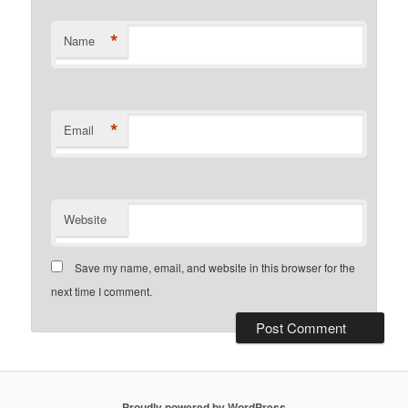
*
Name
*
Email
Website
Save my name, email, and website in this browser for the
next time I comment.
Proudly powered by WordPress