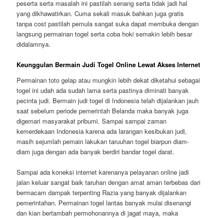
peserta serta masalah ini pastilah senang serta tidak jadi hal
yang dikhawatirkan. Cuma sekali masuk bahkan juga gratis
tanpa cost pastilah pemula sangat suka dapat membuka dengan
langsung permainan togel serta coba hoki semakin lebih besar
didalamnya.
Keunggulan Bermain Judi Togel Online Lewat Akses Internet
Permainan toto gelap atau mungkin lebih dekat diketahui sebagai
togel ini udah ada sudah lama serta pastinya diminati banyak
pecinta judi. Bermain judi togel di Indonesia telah dijalankan jauh
saat sebelum periode pemerintah Belanda maka banyak juga
digemari masyarakat pribumi. Sampai sampai zaman
kemerdekaan Indonesia karena ada larangan kesibukan judi,
masih sejumlah pemain lakukan taruuhan togel biarpun diam-
diam juga dengan ada banyak berdiri bandar togel darat.
Sampai ada koneksi internet karenanya pelayanan online jadi
jalan keluar sangat baik taruhan dengan amat aman terbebas dari
bermacam dampak terpenting Razia yang banyak dijalankan
pemerintahan. Permainan togel lantas banyak mulai disenangi
dan kian bertambah permohonannya di jagat maya, maka