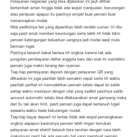
Pelayanan negosiasi yang bisa dijalankan ini jauh dilihat
bertambah aman hingga tidak ada wujud manipulasi, kecurangan
atau penipuan apapun itu pastinya simpel buat pemain buat
menancapkan modal.
Nilai sedikitnya bet yang dipastikan lebih rendah cuman 10 ribu
saja pasti amat memberi keuntungan serta lebih irit tidak bikin
pemain kebingungan keluarkan uangnya jadi modal awal mula
bermain togel.
Pastinya betaruh bakal berasa irit ongkos karena tak ada
pungutan pembayaran daftar anggota baru dan soal ini membikin
pemain juga makin tenang dan nyaman.
Tiap-tiap pembayaran deposit dengan pelayanan QR yang
dilkaukan ini juga pastilah lebih semakin cepat serta irit waktu
pastilah perihal ini memudahkan pemain selalu dapat isi saldo
setiap waktu meskipun dengan nilai yang sedikit pastinya saldo
account automatic selalu bisa dilaksanakan amat gampang maka
dari itu tak akan limit, pasti pemain juga dapat bertaruuh togel
sewaktu-waktu tiada kekurangan modal.
Tiap-tiap bayar deposit ini lantas tidak ada wujud pemangkasan
ongkos aapapun karenanya pemain lebih ringan temukan
pelayanan amat efektif betaruh bisa taruhan dengan cara lebih
maksimum pasti tak ada sesuatu hal yang membuat pemain