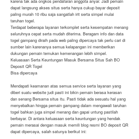
karena tak ada ongkos pendafaran anggota anyar. Jadi pemain
dapat langsung akses situs serta hanya cukup bayar deposit
paling murah 10 ribu saja sangatlah irit serta simpel mulai
taruhan togel.
Terdapat beberapa layanan terkomplet serta kesempatan menang
seluruhnya cepat serta mudah diterima. Beragam info dan data
togel gampang diraih pada web paling dipercaya tak perlu cari di
sumber lain karenanya semua kelapangan ini memberikan
dukungan pemain temukan kemenangan lebih simpel.
Keluasaan Serta Keuntungan Masuk Bersama Situs Sah BO
Deposit QR Togel
Bisa dipercaya
Mendapati keamanan atas semua service serta layanan yang
diberi suatu website judi pasti ini bikin pemain berasa kerasan
dan senang Bersama situs itu. Pasti tidak ada sesuatu hal yang
menyebalkan hingga pemain gampang dalam mengawali taruhan
togel bahkan juga simpel menang dan gapai untung pastilah
berbayar. Di antara keluasaan serta keuntungan yang hendak
pemain merasai dengan masuk memili blog resmi BO deposit QR
dapat dipercaya, salah satunya berikut ini: