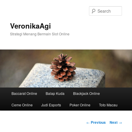
Skip
to
Sear
primary
content
VeronikaAgi
Strategi Menang Bermain Slot Online
Main
Baccarat Online
Balap Kuda
Blackjack Online
menu
Ceme Online
Judi Esports
Poker Online
Toto Macau
Post
←
Previous
Next
→
navigation