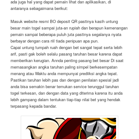
ada juga hal yang dapat pemain lihat dan aplikasikan, di
antaranya sebagaimana berikut:
Masuk website resmi BO deposit QR pastinya kasih untung
besar main togel sampai juta-an rupiah dan berapun kemenangan
pemain sampai beberapa puluh juta pastinya segalanya nyata
berbayar dengan cara riil tiada penipuan apa pun.
Capai untung tumpah ruah dengan bet sangat tepat serta lebih
arif, pasti gak boleh selalu pasang taruhan besar karena dapat
memberikan kerugian. Annda penting pasang bet besar Di saat
memasangkan angka taruhan paling simpel berkesempatan
menang atau Waktu anda mempunyai prediiksi angka tepat.
Pastikan taruhan lebih pas dan dengan penilaian spesial jadi
anda bisa semakin benar temukan service terunggul taruhan
togel terkesan, dan dengan data yang diterima karena itu anda
lebih gampang dalam tentukan tiap-tiap nilai bet yang hendak
terpasang kepada bandar.