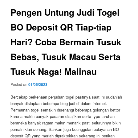
Pengen Untung Judi Togel
BO Deposit QR Tiap-tiap
Hari? Coba Bermain Tusuk
Bebas, Tusuk Macau Serta
Tusuk Naga! Malinau
Posted on
01/05/2023
Bercakap berkenaan perjudian togel pastinya saat ini sudahlah
banyak disiapkan beberapa blog judi di dalam internet.
Permainan togel semakin disenangi beberapa golongan bettor
karena makin banyak pasaran disajikan serta type taruhan
beraneka banyak ragam makin menarik pasti seluruhnya bikin
pemain kian senang. Bahkan juga keunggulan pelayanan BO
deposit QR yang meriah dipraktekkan sekarang ini berikan