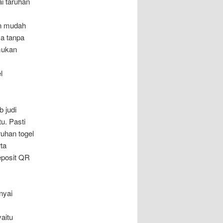
ai taruhan
an mudah
ya tanpa
mukan
l
 judi
u. Pasti
uhan togel
ta
eposit QR
nyai
aitu