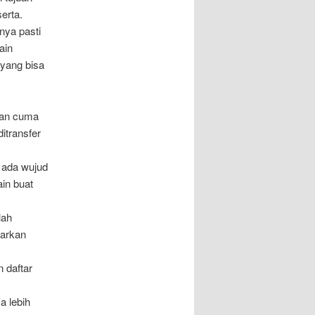
erta.
nya pasti
ain
 yang bisa
kan cuma
itransfer
k ada wujud
in buat
lah
uarkan
 daftar
a lebih