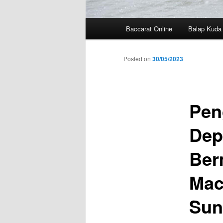
Main
Baccarat Online
Balap Kuda
menu
Posted on
30/05/2023
Pen
Dep
Ber
Mac
Sun