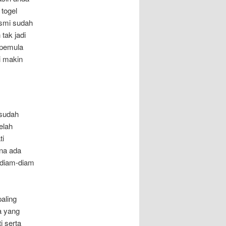
togel
esmi sudah
tak jadi
 pemula
i makin
 sudah
elah
ti
na ada
 diam-diam
paling
a yang
i serta