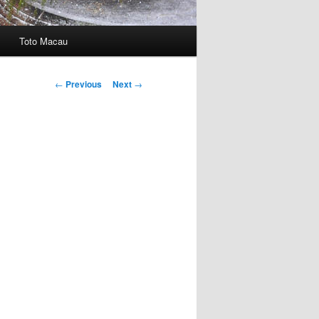
Toto Macau
Post
←
Previous
Next
→
navigation
O