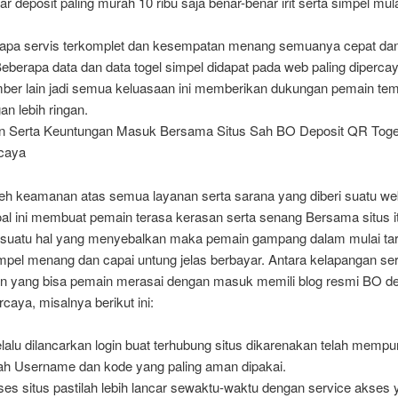
r deposit paling murah 10 ribu saja benar-benar irit serta simpel mul
apa servis terkomplet dan kesempatan menang semuanya cepat d
Beberapa data dan data togel simpel didapat pada web paling diperca
umber lain jadi semua keluasaan ini memberikan dukungan pemain te
n lebih ringan.
n Serta Keuntungan Masuk Bersama Situs Sah BO Deposit QR Toge
rcaya
h keamanan atas semua layanan serta sarana yang diberi suatu web
oal ini membuat pemain terasa kerasan serta senang Bersama situs it
esuatu hal yang menyebalkan maka pemain gampang dalam mulai tar
mpel menang dan capai untung jelas berbayar. Antara kelapangan ser
n yang bisa pemain merasai dengan masuk memili blog resmi BO d
rcaya, misalnya berikut ini:
alu dilancarkan login buat terhubung situs dikarenakan telah mempu
ah Username dan kode yang paling aman dipakai.
es situs pastilah lebih lancar sewaktu-waktu dengan service akses y