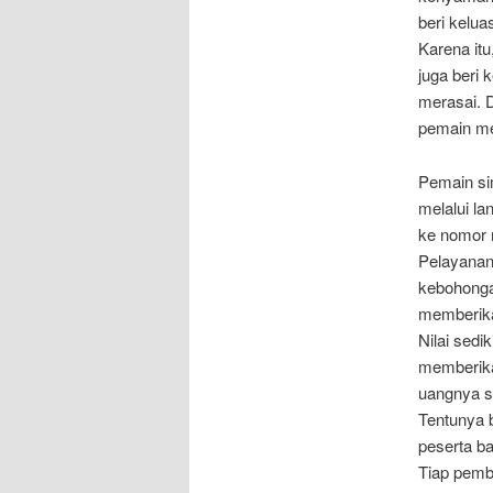
beri kelu
Karena it
juga beri
merasai. D
pemain me
Pemain si
melalui la
ke nomor 
Pelayanan 
kebohonga
memberik
Nilai sedi
memberika
uangnya s
Tentunya b
peserta ba
Tiap pemb