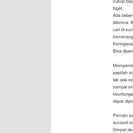
cukup baya
togel.
Ada beber
diterima. 
cari di s
kemenanga
Keringana
Bisa dipe
Memperole
pastilah s
tak ada s
sampai si
keuntunga
dapat dipe
Pemain sel
account s
Simpel aks