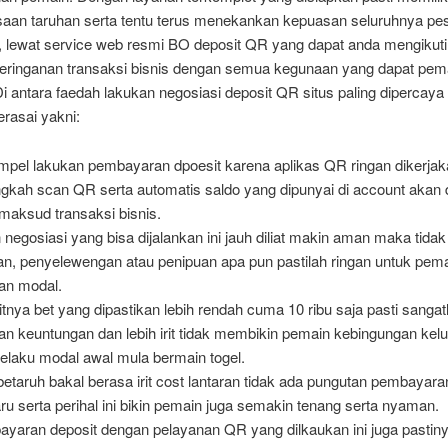
asaan taruhan serta tentu terus menekankan kepuasan seluruhnya pes
u, lewat service web resmi BO deposit QR yang dapat anda mengikuti
 keringanan transaksi bisnis dengan semua kegunaan yang dapat pem
i antara faedah lakukan negosiasi deposit QR situs paling dipercaya
rasai yakni:
mpel lakukan pembayaran dpoesit karena aplikas QR ringan dikerja
ngkah scan QR serta automatis saldo yang dipunyai di account akan d
maksud transaksi bisnis.
negosiasi yang bisa dijalankan ini jauh diliat makin aman maka tida
n, penyelewengan atau penipuan apa pun pastilah ringan untuk pema
an modal.
kitnya bet yang dipastikan lebih rendah cuma 10 ribu saja pasti sangat
n keuntungan dan lebih irit tidak membikin pemain kebingungan kel
elaku modal awal mula bermain togel.
etaruh bakal berasa irit cost lantaran tidak ada pungutan pembayaran
ru serta perihal ini bikin pemain juga semakin tenang serta nyaman.
ayaran deposit dengan pelayanan QR yang dilkaukan ini juga pastiny