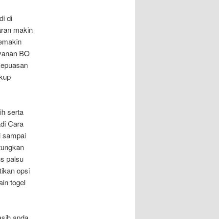
i di
aran makin
emakin
ayanan BO
kepuasan
ukup
ih serta
adi Cara
i sampai
itungkan
s palsu
tikan opsi
in togel
asih anda