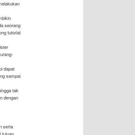
u melakukan
mbikin
da seorang
ng tutorial
ster
kurang-
i dapat
ung sampai
hingga tak
an dengan
n serta
 tujuan