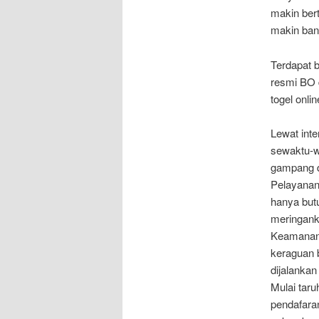
makin ber
makin bany
Terdapat 
resmi BO 
togel onli
Lewat inte
sewaktu-w
gampang d
Pelayanan
hanya but
meringank
Keamanan 
keraguan 
dijalankan
Mulai tar
pendafaran