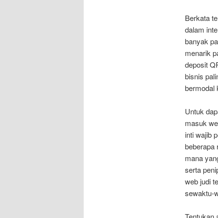
Berkata te
dalam inte
banyak pa
menarik p
deposit Q
bisnis pal
bermodal 
Untuk dapa
masuk webs
inti waji
beberapa r
mana yang
serta peni
web judi 
sewaktu-wa
Tentukan a