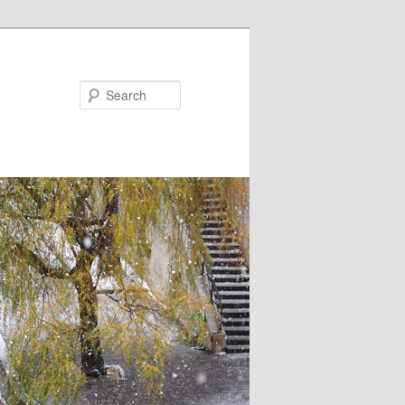
Search