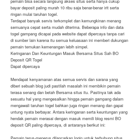
pemain bisa secara langsung akses situs serta hanya cukup
bayar deposit paling murah 10 ribu saja benar-benar irit serta
ringan mulai taruhan togel.
Terdapat banyak servis terkomplet dan kemungkinan menang
semuanya cepat serta mudah diterima. Beberapa info dan data
togel gampang dicapai pada website dapat dipercaya tanpa cari
di sumber lain karena itu semua keluasaan ini memberi dukungan
pemain temukan kemenangan lebih simpel.
Keringanan Dan Keuntungan Masuk Bersama Situs Sah BO
Deposit QR Togel
Dapat dipercaya
Mendapat kenyamanan atas semua servis dan sarana yang
diberi sebuah blog judi pastilah masalah ini membikin pemain
terasa senang dan betah Bersama situs itu. Pastinya tak ada
sesuatu hal yang mengesalkan hingga pemain gampang dalam
mengawali taruhan togel bahkan juga ringan menang dan gapai
untung nyata berbayar. Antara keringanan serta keuntungan yang
hendak pemain merasai dengan masuk memili blog resmi BO
deposit QR paling dipercaya, di antaranya berikut ini:
Pemain terus-menerus dilancarkan login untuk terhubung situs