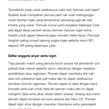
Tertarikkah anda untuk selekasnya coba hoki bermain judi togel?
Apabila anda merupakan pemula pasti tak usah kebingungan
mulai taruhan togel yang benar-benar gampang juga tak ada
kriteria yang sukar. Pemula cuman perlu kerjakan beberapa Cara
jadi dapat lekas peroleh akses bermain taruhan togel online
terpilih untuk gapai keberuntungan semakin lebih besar. Petunjuk
langkah paling simpel pasang angka togel website resmi BO
deposit QR paling dipercaya yaitu:
Daftar anggota anyar serta login
Tiap pemain masih yang pemula butuh punyai hal pemberian izin
pribadi buat masuk website resmi, tekniknya dengan kerjakan
pendaftaran atau registrasi. Pemain dapat membuka link sah
atau link preferensi web judi maka dari itu dapat selekasnya
temukan formulir registrasi. Pemain dapat isi data dengan betul,
komplet serta sah untuk data diri pemain maka dari itu dapat
mengirim data serta akan diolah dalam sesaat. Selang dua menit
pemain dapat temukan account peserta dari faksi CS. Pemain
dapat login situs dengan masukan Username serta passoword