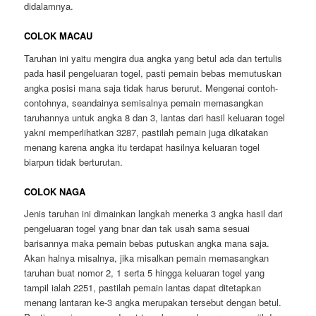
didalamnya.
COLOK MACAU
Taruhan ini yaitu mengira dua angka yang betul ada dan tertulis
pada hasil pengeluaran togel, pasti pemain bebas memutuskan
angka posisi mana saja tidak harus berurut. Mengenai contoh-
contohnya, seandainya semisalnya pemain memasangkan
taruhannya untuk angka 8 dan 3, lantas dari hasil keluaran togel
yakni memperlihatkan 3287, pastilah pemain juga dikatakan
menang karena angka itu terdapat hasilnya keluaran togel
biarpun tidak berturutan.
COLOK NAGA
Jenis taruhan ini dimainkan langkah menerka 3 angka hasil dari
pengeluaran togel yang bnar dan tak usah sama sesuai
barisannya maka pemain bebas putuskan angka mana saja.
Akan halnya misalnya, jika misalkan pemain memasangkan
taruhan buat nomor 2, 1 serta 5 hingga keluaran togel yang
tampil ialah 2251, pastilah pemain lantas dapat ditetapkan
menang lantaran ke-3 angka merupakan tersebut dengan betul.