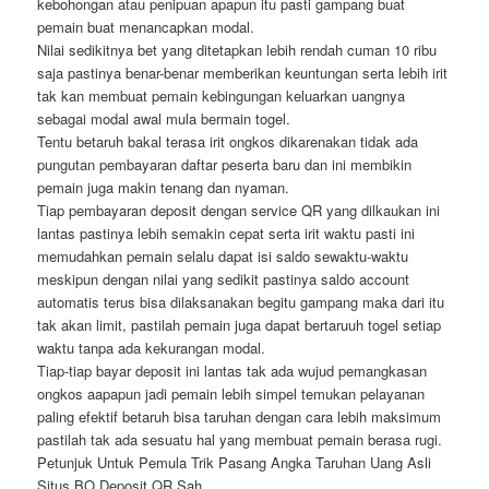
kebohongan atau penipuan apapun itu pasti gampang buat
pemain buat menancapkan modal.
Nilai sedikitnya bet yang ditetapkan lebih rendah cuman 10 ribu
saja pastinya benar-benar memberikan keuntungan serta lebih irit
tak kan membuat pemain kebingungan keluarkan uangnya
sebagai modal awal mula bermain togel.
Tentu betaruh bakal terasa irit ongkos dikarenakan tidak ada
pungutan pembayaran daftar peserta baru dan ini membikin
pemain juga makin tenang dan nyaman.
Tiap pembayaran deposit dengan service QR yang dilkaukan ini
lantas pastinya lebih semakin cepat serta irit waktu pasti ini
memudahkan pemain selalu dapat isi saldo sewaktu-waktu
meskipun dengan nilai yang sedikit pastinya saldo account
automatis terus bisa dilaksanakan begitu gampang maka dari itu
tak akan limit, pastilah pemain juga dapat bertaruuh togel setiap
waktu tanpa ada kekurangan modal.
Tiap-tiap bayar deposit ini lantas tak ada wujud pemangkasan
ongkos aapapun jadi pemain lebih simpel temukan pelayanan
paling efektif betaruh bisa taruhan dengan cara lebih maksimum
pastilah tak ada sesuatu hal yang membuat pemain berasa rugi.
Petunjuk Untuk Pemula Trik Pasang Angka Taruhan Uang Asli
Situs BO Deposit QR Sah