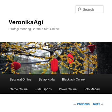
Skip
to
Sear
primary
content
VeronikaAgi
Strategi Menang Bermain Slot Online
Main
Baccarat Online
Balap Kuda
Blackjack Online
menu
Ceme Online
Judi Esports
Poker Online
Toto Macau
Post
←
Previous
Next
→
navigation