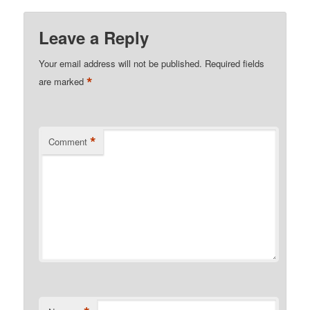
Leave a Reply
Your email address will not be published.
Required fields
*
are marked
*
Comment