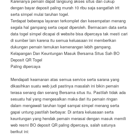
Karenanya pemain dapat langsung akses situs dan cukup
dengan bayar deposit paling murah 10 ribu saja sangatlah irit
serta simpel mulai taruhan togel.
Terdapat beberapa layanan terkomplet dan kesempatan menang
segala hal gampang serta cepat diperoleh. Bermacam data serta
data togel simpel dicapai di website bisa dipercaya tak mesti cari
di sumber lain karena itu semua keluasaan ini memberikan
dukungan pemain temukan kemenangan lebih gampang.
Kelapangan Dan Keuntungan Masuk Bersama Situs Sah BO
Deposit QR Togel
Paling dipercaya
Mendapati keamanan atas semua service serta sarana yang
dikasihkan suatu web judi pastinya masalah ini bikin pemain
terasa senang dan senang Bersama situs itu. Pastilah tidak ada
sesuatu hal yang mengesalkan maka dari itu pemain ringan
dalam mengawali taruhan togel sampai simpel menang serta
gapai untung pastilah berbayar. Di antara keluasaan serta
keuntungan yang hendak pemain merasai dengan masuk memili
web resmi BO deposit QR paling dipercaya, salah satunya
berikut ini: