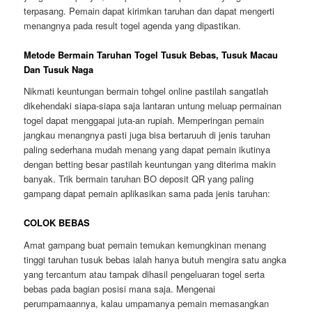
terpasang. Pemain dapat kirimkan taruhan dan dapat mengerti
menangnya pada result togel agenda yang dipastikan.
Metode Bermain Taruhan Togel Tusuk Bebas, Tusuk Macau
Dan Tusuk Naga
Nikmati keuntungan bermain tohgel online pastilah sangatlah
dikehendaki siapa-siapa saja lantaran untung meluap permainan
togel dapat menggapai juta-an rupiah. Memperingan pemain
jangkau menangnya pasti juga bisa bertaruuh di jenis taruhan
paling sederhana mudah menang yang dapat pemain ikutinya
dengan betting besar pastilah keuntungan yang diterima makin
banyak. Trik bermain taruhan BO deposit QR yang paling
gampang dapat pemain aplikasikan sama pada jenis taruhan:
COLOK BEBAS
Amat gampang buat pemain temukan kemungkinan menang
tinggi taruhan tusuk bebas ialah hanya butuh mengira satu angka
yang tercantum atau tampak dihasil pengeluaran togel serta
bebas pada bagian posisi mana saja. Mengenai
perumpamaannya, kalau umpamanya pemain memasangkan