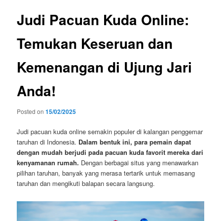
Judi Pacuan Kuda Online:
Temukan Keseruan dan
Kemenangan di Ujung Jari
Anda!
Posted on
15/02/2025
Judi pacuan kuda online semakin populer di kalangan penggemar
taruhan di Indonesia.
Dalam bentuk ini, para pemain dapat
dengan mudah berjudi pada pacuan kuda favorit mereka dari
kenyamanan rumah.
Dengan berbagai situs yang menawarkan
pilihan taruhan, banyak yang merasa tertarik untuk memasang
taruhan dan mengikuti balapan secara langsung.