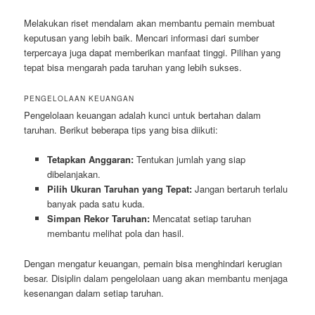
Melakukan riset mendalam akan membantu pemain membuat
keputusan yang lebih baik. Mencari informasi dari sumber
terpercaya juga dapat memberikan manfaat tinggi. Pilihan yang
tepat bisa mengarah pada taruhan yang lebih sukses.
PENGELOLAAN KEUANGAN
Pengelolaan keuangan adalah kunci untuk bertahan dalam
taruhan. Berikut beberapa tips yang bisa diikuti:
Tetapkan Anggaran:
Tentukan jumlah yang siap
dibelanjakan.
Pilih Ukuran Taruhan yang Tepat:
Jangan bertaruh terlalu
banyak pada satu kuda.
Simpan Rekor Taruhan:
Mencatat setiap taruhan
membantu melihat pola dan hasil.
Dengan mengatur keuangan, pemain bisa menghindari kerugian
besar. Disiplin dalam pengelolaan uang akan membantu menjaga
kesenangan dalam setiap taruhan.