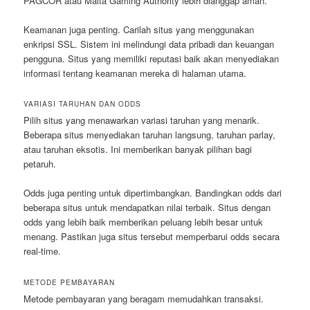
PAGCOR atau Malta Gaming Authority lebih dianggap aman.
Keamanan juga penting. Carilah situs yang menggunakan
enkripsi SSL. Sistem ini melindungi data pribadi dan keuangan
pengguna. Situs yang memiliki reputasi baik akan menyediakan
informasi tentang keamanan mereka di halaman utama.
VARIASI TARUHAN DAN ODDS
Pilih situs yang menawarkan variasi taruhan yang menarik.
Beberapa situs menyediakan taruhan langsung, taruhan parlay,
atau taruhan eksotis. Ini memberikan banyak pilihan bagi
petaruh.
Odds juga penting untuk dipertimbangkan. Bandingkan odds dari
beberapa situs untuk mendapatkan nilai terbaik. Situs dengan
odds yang lebih baik memberikan peluang lebih besar untuk
menang. Pastikan juga situs tersebut memperbarui odds secara
real-time.
METODE PEMBAYARAN
Metode pembayaran yang beragam memudahkan transaksi.