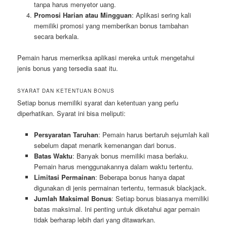
tanpa harus menyetor uang.
Promosi Harian atau Mingguan
: Aplikasi sering kali
memiliki promosi yang memberikan bonus tambahan
secara berkala.
Pemain harus memeriksa aplikasi mereka untuk mengetahui
jenis bonus yang tersedia saat itu.
SYARAT DAN KETENTUAN BONUS
Setiap bonus memiliki syarat dan ketentuan yang perlu
diperhatikan. Syarat ini bisa meliputi:
Persyaratan Taruhan
: Pemain harus bertaruh sejumlah kali
sebelum dapat menarik kemenangan dari bonus.
Batas Waktu
: Banyak bonus memiliki masa berlaku.
Pemain harus menggunakannya dalam waktu tertentu.
Limitasi Permainan
: Beberapa bonus hanya dapat
digunakan di jenis permainan tertentu, termasuk blackjack.
Jumlah Maksimal Bonus
: Setiap bonus biasanya memiliki
batas maksimal. Ini penting untuk diketahui agar pemain
tidak berharap lebih dari yang ditawarkan.