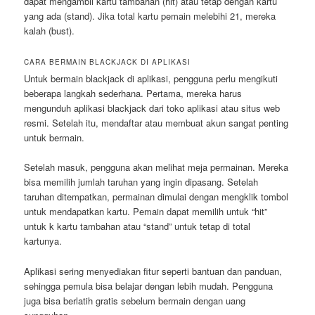
dapat mengambil kartu tambahan (hit) atau tetap dengan kartu
yang ada (stand). Jika total kartu pemain melebihi 21, mereka
kalah (bust).
CARA BERMAIN BLACKJACK DI APLIKASI
Untuk bermain blackjack di aplikasi, pengguna perlu mengikuti
beberapa langkah sederhana. Pertama, mereka harus
mengunduh aplikasi blackjack dari toko aplikasi atau situs web
resmi. Setelah itu, mendaftar atau membuat akun sangat penting
untuk bermain.
Setelah masuk, pengguna akan melihat meja permainan. Mereka
bisa memilih jumlah taruhan yang ingin dipasang. Setelah
taruhan ditempatkan, permainan dimulai dengan mengklik tombol
untuk mendapatkan kartu. Pemain dapat memilih untuk “hit”
untuk k kartu tambahan atau “stand” untuk tetap di total
kartunya.
Aplikasi sering menyediakan fitur seperti bantuan dan panduan,
sehingga pemula bisa belajar dengan lebih mudah. Pengguna
juga bisa berlatih gratis sebelum bermain dengan uang