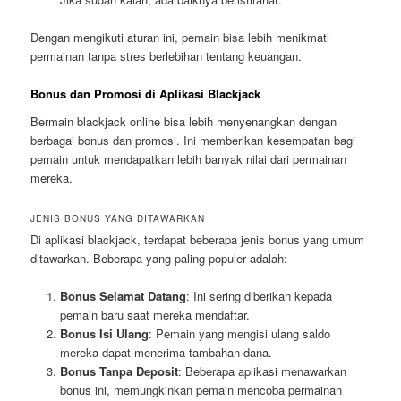
Dengan mengikuti aturan ini, pemain bisa lebih menikmati
permainan tanpa stres berlebihan tentang keuangan.
Bonus dan Promosi di Aplikasi Blackjack
Bermain blackjack online bisa lebih menyenangkan dengan
berbagai bonus dan promosi. Ini memberikan kesempatan bagi
pemain untuk mendapatkan lebih banyak nilai dari permainan
mereka.
JENIS BONUS YANG DITAWARKAN
Di aplikasi blackjack, terdapat beberapa jenis bonus yang umum
ditawarkan. Beberapa yang paling populer adalah:
Bonus Selamat Datang
: Ini sering diberikan kepada
pemain baru saat mereka mendaftar.
Bonus Isi Ulang
: Pemain yang mengisi ulang saldo
mereka dapat menerima tambahan dana.
Bonus Tanpa Deposit
: Beberapa aplikasi menawarkan
bonus ini, memungkinkan pemain mencoba permainan