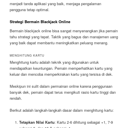
menjadi tanda aplikasi yang baik, menjaga pengalaman
pengguna tetap optimal.
Strategi Bermain Blackjack Online
Bermain blackjack online bisa sangat menyenangkan jika pemain
tahu strategi yang tepat. Taktik yang bagus dan manajemen uang
yang baik dapat membantu meningkatkan peluang menang.
MENGHITUNG KARTU
Menghitung kartu adalah teknik yang digunakan untuk
mendapatkan keuntungan. Pemain memperhatikan kartu yang
keluar dan mencoba memperkirakan kartu yang tersisa di dek.
Meskipun ini sulit dalam permainan online karena penggunaan
banyak dek, pemain dapat terus mengikuti rasio kartu tinggi dan
rendah.
Berikut adalah langkah-langkah dasar dalam menghitung kartu:
Tetapkan Nilai Kartu
: Kartu 2-6 dihitung sebagai +1, 7-9