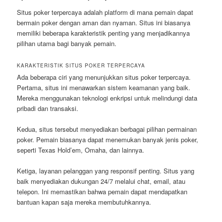
Situs poker terpercaya adalah platform di mana pemain dapat
bermain poker dengan aman dan nyaman. Situs ini biasanya
memiliki beberapa karakteristik penting yang menjadikannya
pilihan utama bagi banyak pemain.
KARAKTERISTIK SITUS POKER TERPERCAYA
Ada beberapa ciri yang menunjukkan situs poker terpercaya.
Pertama, situs ini menawarkan sistem keamanan yang baik.
Mereka menggunakan teknologi enkripsi untuk melindungi data
pribadi dan transaksi.
Kedua, situs tersebut menyediakan berbagai pilihan permainan
poker. Pemain biasanya dapat menemukan banyak jenis poker,
seperti Texas Hold’em, Omaha, dan lainnya.
Ketiga, layanan pelanggan yang responsif penting. Situs yang
baik menyediakan dukungan 24/7 melalui chat, email, atau
telepon. Ini memastikan bahwa pemain dapat mendapatkan
bantuan kapan saja mereka membutuhkannya.