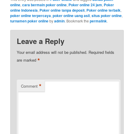
online
,
cara bermain poker online
,
Poker online 24 jam
,
Poker
online Indonesia
,
Poker online tanpa deposit
,
Poker online terbaik
,
poker online terpercaya
,
poker online uang asli
,
situs poker online
,
turnamen poker online
by
admin
. Bookmark the
permalink
.
Leave a Reply
Your email address will not be published.
Required fields
*
are marked
*
Comment