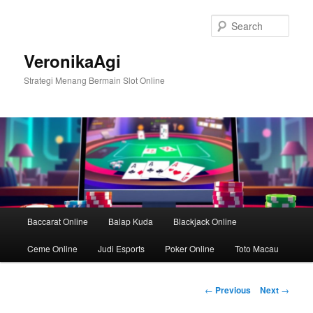
Skip
to
Sear
primary
content
VeronikaAgi
Strategi Menang Bermain Slot Online
Main
Baccarat Online
Balap Kuda
Blackjack Online
menu
Ceme Online
Judi Esports
Poker Online
Toto Macau
Post
←
Previous
Next
→
navigation