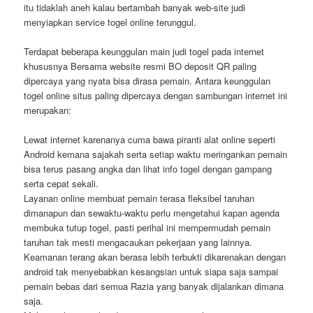
itu tidaklah aneh kalau bertambah banyak web-site judi
menyiapkan service togel online terunggul.
Terdapat beberapa keunggulan main judi togel pada internet
khususnya Bersama website resmi BO deposit QR paling
dipercaya yang nyata bisa dirasa pemain. Antara keunggulan
togel online situs paling dipercaya dengan sambungan internet ini
merupakan:
Lewat internet karenanya cuma bawa piranti alat online seperti
Android kemana sajakah serta setiap waktu meringankan pemain
bisa terus pasang angka dan lihat info togel dengan gampang
serta cepat sekali.
Layanan online membuat pemain terasa fleksibel taruhan
dimanapun dan sewaktu-waktu perlu mengetahui kapan agenda
membuka tutup togel, pasti perihal ini mempermudah pemain
taruhan tak mesti mengacaukan pekerjaan yang lainnya.
Keamanan terang akan berasa lebih terbukti dikarenakan dengan
android tak menyebabkan kesangsian untuk siapa saja sampai
pemain bebas dari semua Razia yang banyak dijalankan dimana
saja.