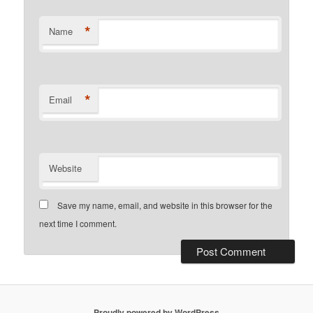
*
Name
*
Email
Website
Save my name, email, and website in this browser for the
next time I comment.
Proudly powered by WordPress