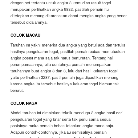
dengan bet tertentu untuk angka 3 kemudian result togel
merupakan perlihatkan angka 9832, pastilah pemain itu
ditetapkan menang dikarenakan dapat mengira angka yang benar
tersebut didalamnya.
COLOK MACAU
Taruhan ini yakni menerka dua angka yang betul ada dan tertulis
hasilnya pengeluaran togel, pastilah pemain bebas memutuskan
angka posisi mana saja tak harus berturutan. Tentang hal
perumpamaannya, bila contohnya pemain menempatkan
taruhannya buat angka 8 dan 3, lalu dari hasil keluaran togel
yaitu perlihatkan 3287, pasti pemain juga dipastikan menang
karena angka itu tersebut hasilnya keluaran togel biarpun tak
berurut.
COLOK NAGA
Model taruhan ini dimainkan teknik menduga 3 angka hasil dari
pengeluaran togel yang bnar serta tak perlu sama sesuai
posisinya maka pemain bebas tetapkan angka mana saja.
Adapun contoh-contohnya, jikalau semisalnya pemain