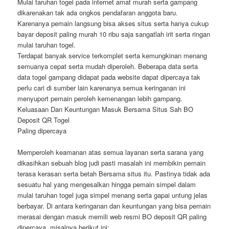
Mulai taruhan togel pada internet amat murah serta gampang
dikarenakan tak ada ongkos pendafaran anggota baru.
Karenanya pemain langsung bisa akses situs serta hanya cukup
bayar deposit paling murah 10 ribu saja sangatlah irit serta ringan
mulai taruhan togel.
Terdapat banyak service terkomplet serta kemungkinan menang
semuanya cepat serta mudah diperoleh. Beberapa data serta
data togel gampang didapat pada website dapat dipercaya tak
perlu cari di sumber lain karenanya semua keringanan ini
menyuport pemain peroleh kemenangan lebih gampang.
Keluasaan Dan Keuntungan Masuk Bersama Situs Sah BO
Deposit QR Togel
Paling dipercaya
Memperoleh keamanan atas semua layanan serta sarana yang
dikasihkan sebuah blog judi pasti masalah ini membikin pemain
terasa kerasan serta betah Bersama situs itu. Pastinya tidak ada
sesuatu hal yang mengesalkan hingga pemain simpel dalam
mulai taruhan togel juga simpel menang serta gapai untung jelas
berbayar. Di antara keringanan dan keuntungan yang bisa pemain
merasai dengan masuk memili web resmi BO deposit QR paling
dipercaya, misalnya berikut ini: