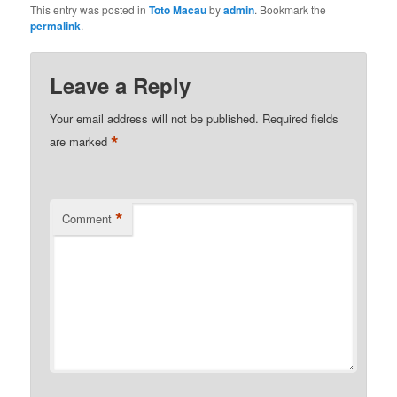
This entry was posted in
Toto Macau
by
admin
. Bookmark the
permalink
.
Leave a Reply
Your email address will not be published.
Required fields
*
are marked
*
Comment