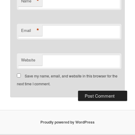
*
Name
*
Email
Website
Save my name, email, and website in this browser for the
next time I comment.
Proudly powered by WordPress