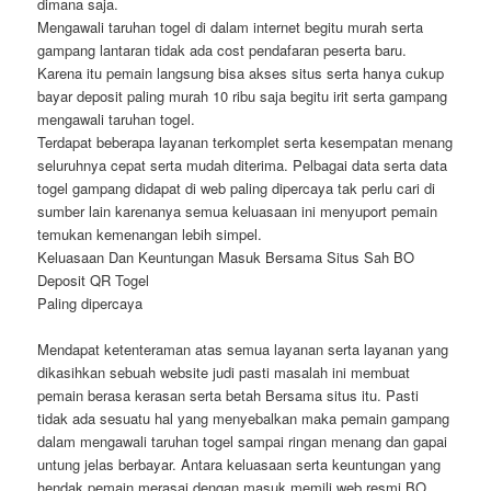
dimana saja.
Mengawali taruhan togel di dalam internet begitu murah serta
gampang lantaran tidak ada cost pendafaran peserta baru.
Karena itu pemain langsung bisa akses situs serta hanya cukup
bayar deposit paling murah 10 ribu saja begitu irit serta gampang
mengawali taruhan togel.
Terdapat beberapa layanan terkomplet serta kesempatan menang
seluruhnya cepat serta mudah diterima. Pelbagai data serta data
togel gampang didapat di web paling dipercaya tak perlu cari di
sumber lain karenanya semua keluasaan ini menyuport pemain
temukan kemenangan lebih simpel.
Keluasaan Dan Keuntungan Masuk Bersama Situs Sah BO
Deposit QR Togel
Paling dipercaya
Mendapat ketenteraman atas semua layanan serta layanan yang
dikasihkan sebuah website judi pasti masalah ini membuat
pemain berasa kerasan serta betah Bersama situs itu. Pasti
tidak ada sesuatu hal yang menyebalkan maka pemain gampang
dalam mengawali taruhan togel sampai ringan menang dan gapai
untung jelas berbayar. Antara keluasaan serta keuntungan yang
hendak pemain merasai dengan masuk memili web resmi BO