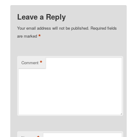
Leave a Reply
Your email address will not be published.
Required fields
*
are marked
*
Comment