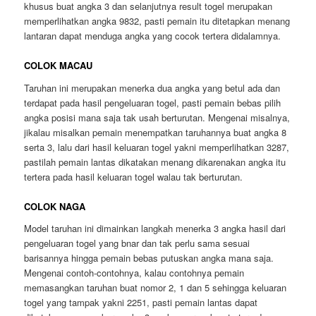
khusus buat angka 3 dan selanjutnya result togel merupakan
memperlihatkan angka 9832, pasti pemain itu ditetapkan menang
lantaran dapat menduga angka yang cocok tertera didalamnya.
COLOK MACAU
Taruhan ini merupakan menerka dua angka yang betul ada dan
terdapat pada hasil pengeluaran togel, pasti pemain bebas pilih
angka posisi mana saja tak usah berturutan. Mengenai misalnya,
jikalau misalkan pemain menempatkan taruhannya buat angka 8
serta 3, lalu dari hasil keluaran togel yakni memperlihatkan 3287,
pastilah pemain lantas dikatakan menang dikarenakan angka itu
tertera pada hasil keluaran togel walau tak berturutan.
COLOK NAGA
Model taruhan ini dimainkan langkah menerka 3 angka hasil dari
pengeluaran togel yang bnar dan tak perlu sama sesuai
barisannya hingga pemain bebas putuskan angka mana saja.
Mengenai contoh-contohnya, kalau contohnya pemain
memasangkan taruhan buat nomor 2, 1 dan 5 sehingga keluaran
togel yang tampak yakni 2251, pasti pemain lantas dapat