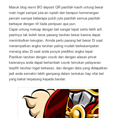
Masuk blog resmi BO deposit QR pastilah kasih untung besar
main togel sampai juta-an rupiah dan berapun kemenangan
pemain sampai beberapa puluh juta pastilah semua pastilah
berbayar dengan riil tiada penipuan apa pun.
Capai untung meluap dengan bet sangat tepat serta lebih arif,
pastinya tak boleh terus pasang taruhan besar karena dapat
menimbulkan kerugian. Annda perlu pasang bet besar Di saat
menempatkan angka taruhan paling mudah berkesempatan
menang atau Di saat anda punyai prediiksi angka tepat.
Pastikan taruhan dengan cocok dan dengan alasan privat
karenanya anda dapat bertambah cocok temukan pelayanan
terpilih taruhan togel terkesan, dan dengan data yang didapatkan
jadi anda semakin lebih gampang dalam tentukan tiap nilai bet
yang bakal terpasang kepada bandar.