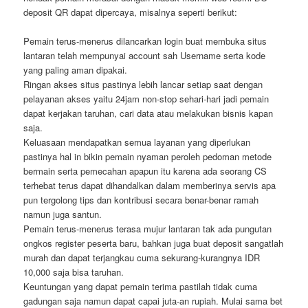
deposit QR dapat dipercaya, misalnya seperti berikut:
Pemain terus-menerus dilancarkan login buat membuka situs
lantaran telah mempunyai account sah Username serta kode
yang paling aman dipakai.
Ringan akses situs pastinya lebih lancar setiap saat dengan
pelayanan akses yaitu 24jam non-stop sehari-hari jadi pemain
dapat kerjakan taruhan, cari data atau melakukan bisnis kapan
saja.
Keluasaan mendapatkan semua layanan yang diperlukan
pastinya hal in bikin pemain nyaman peroleh pedoman metode
bermain serta pemecahan apapun itu karena ada seorang CS
terhebat terus dapat dihandalkan dalam memberinya servis apa
pun tergolong tips dan kontribusi secara benar-benar ramah
namun juga santun.
Pemain terus-menerus terasa mujur lantaran tak ada pungutan
ongkos register peserta baru, bahkan juga buat deposit sangatlah
murah dan dapat terjangkau cuma sekurang-kurangnya IDR
10,000 saja bisa taruhan.
Keuntungan yang dapat pemain terima pastilah tidak cuma
gadungan saja namun dapat capai juta-an rupiah. Mulai sama bet