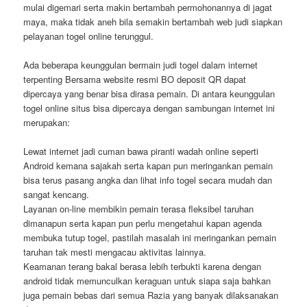
mulai digemari serta makin bertambah permohonannya di jagat
maya, maka tidak aneh bila semakin bertambah web judi siapkan
pelayanan togel online terunggul.
Ada beberapa keunggulan bermain judi togel dalam internet
terpenting Bersama website resmi BO deposit QR dapat
dipercaya yang benar bisa dirasa pemain. Di antara keunggulan
togel online situs bisa dipercaya dengan sambungan internet ini
merupakan:
Lewat internet jadi cuman bawa piranti wadah online seperti
Android kemana sajakah serta kapan pun meringankan pemain
bisa terus pasang angka dan lihat info togel secara mudah dan
sangat kencang.
Layanan on-line membikin pemain terasa fleksibel taruhan
dimanapun serta kapan pun perlu mengetahui kapan agenda
membuka tutup togel, pastilah masalah ini meringankan pemain
taruhan tak mesti mengacau aktivitas lainnya.
Keamanan terang bakal berasa lebih terbukti karena dengan
android tidak memunculkan keraguan untuk siapa saja bahkan
juga pemain bebas dari semua Razia yang banyak dilaksanakan