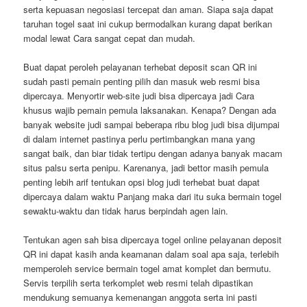
serta kepuasan negosiasi tercepat dan aman. Siapa saja dapat
taruhan togel saat ini cukup bermodalkan kurang dapat berikan
modal lewat Cara sangat cepat dan mudah.
Buat dapat peroleh pelayanan terhebat deposit scan QR ini
sudah pasti pemain penting pilih dan masuk web resmi bisa
dipercaya. Menyortir web-site judi bisa dipercaya jadi Cara
khusus wajib pemain pemula laksanakan. Kenapa? Dengan ada
banyak website judi sampai beberapa ribu blog judi bisa dijumpai
di dalam internet pastinya perlu pertimbangkan mana yang
sangat baik, dan biar tidak tertipu dengan adanya banyak macam
situs palsu serta penipu. Karenanya, jadi bettor masih pemula
penting lebih arif tentukan opsi blog judi terhebat buat dapat
dipercaya dalam waktu Panjang maka dari itu suka bermain togel
sewaktu-waktu dan tidak harus berpindah agen lain.
Tentukan agen sah bisa dipercaya togel online pelayanan deposit
QR ini dapat kasih anda keamanan dalam soal apa saja, terlebih
memperoleh service bermain togel amat komplet dan bermutu.
Servis terpilih serta terkomplet web resmi telah dipastikan
mendukung semuanya kemenangan anggota serta ini pasti