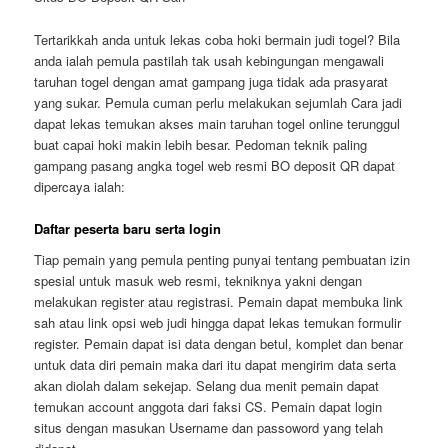
Tertarikkah anda untuk lekas coba hoki bermain judi togel? Bila
anda ialah pemula pastilah tak usah kebingungan mengawali
taruhan togel dengan amat gampang juga tidak ada prasyarat
yang sukar. Pemula cuman perlu melakukan sejumlah Cara jadi
dapat lekas temukan akses main taruhan togel online terunggul
buat capai hoki makin lebih besar. Pedoman teknik paling
gampang pasang angka togel web resmi BO deposit QR dapat
dipercaya ialah:
Daftar peserta baru serta login
Tiap pemain yang pemula penting punyai tentang pembuatan izin
spesial untuk masuk web resmi, tekniknya yakni dengan
melakukan register atau registrasi. Pemain dapat membuka link
sah atau link opsi web judi hingga dapat lekas temukan formulir
register. Pemain dapat isi data dengan betul, komplet dan benar
untuk data diri pemain maka dari itu dapat mengirim data serta
akan diolah dalam sekejap. Selang dua menit pemain dapat
temukan account anggota dari faksi CS. Pemain dapat login
situs dengan masukan Username dan passoword yang telah