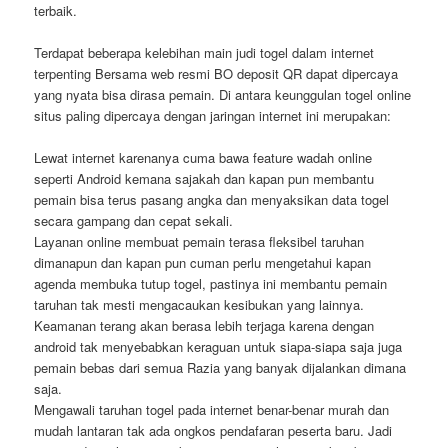
terbaik.
Terdapat beberapa kelebihan main judi togel dalam internet
terpenting Bersama web resmi BO deposit QR dapat dipercaya
yang nyata bisa dirasa pemain. Di antara keunggulan togel online
situs paling dipercaya dengan jaringan internet ini merupakan:
Lewat internet karenanya cuma bawa feature wadah online
seperti Android kemana sajakah dan kapan pun membantu
pemain bisa terus pasang angka dan menyaksikan data togel
secara gampang dan cepat sekali.
Layanan online membuat pemain terasa fleksibel taruhan
dimanapun dan kapan pun cuman perlu mengetahui kapan
agenda membuka tutup togel, pastinya ini membantu pemain
taruhan tak mesti mengacaukan kesibukan yang lainnya.
Keamanan terang akan berasa lebih terjaga karena dengan
android tak menyebabkan keraguan untuk siapa-siapa saja juga
pemain bebas dari semua Razia yang banyak dijalankan dimana
saja.
Mengawali taruhan togel pada internet benar-benar murah dan
mudah lantaran tak ada ongkos pendafaran peserta baru. Jadi