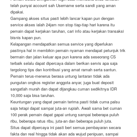
telah punyai account sah Username serta sandi yang aman
dipakai.
Gampang akses situs pasti lebih lancar kapan pun dengan
service akses ialah 24jam non stop tiap-tiap hari karena itu
pemain dapat kerjakan taruhan, cari info atau kerjakan transaksi
bisnis kapan pun.
Kelapangan mendapatkan semua service yang diperlukan
pastinya hal in membikin pemain nyaman mendapat petunjuk trik
bermain dan jalan keluar apa pun karena ada seseorang CS
terbaik selalu dapat dipercaya dalam berikan servis apa saja
tergolong tips dan kontribusi yang amat ramah serta santun.
Pemain terus-menerus berasa untung lantaran tidak ada
pungutan ongkos register anggota anyar, juga buat deposit
sangatlah murah dan dapat dijangkau cuman sedikitnya IDR
10,000 saja bisa taruhan.
Keuntungan yang dapat pemain terima pasti tidak cuma palsu
saja tetapi dapat sampai juta-an rupiah. Awali sama bet cuman
100 perak pemain dapat gapai untung sampai beberapa puluh
ribu, beberapa ratus ribu, juta-an dan beberapa puluh juta.
Situs dapat dipercaya ini pasti beri semua pembayaran secara
fakta dan real hingga tidak akan ada wujud penipuan, sampai