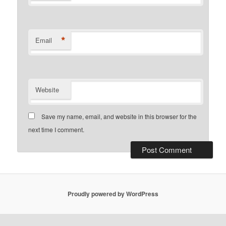
*
Email
Website
Save my name, email, and website in this browser for the
next time I comment.
Proudly powered by WordPress