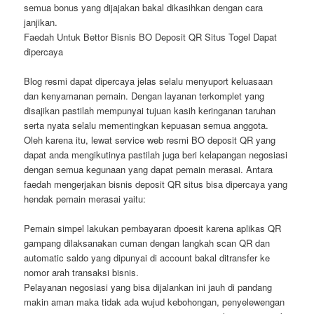
semua bonus yang dijajakan bakal dikasihkan dengan cara
janjikan.
Faedah Untuk Bettor Bisnis BO Deposit QR Situs Togel Dapat
dipercaya
Blog resmi dapat dipercaya jelas selalu menyuport keluasaan
dan kenyamanan pemain. Dengan layanan terkomplet yang
disajikan pastilah mempunyai tujuan kasih keringanan taruhan
serta nyata selalu mementingkan kepuasan semua anggota.
Oleh karena itu, lewat service web resmi BO deposit QR yang
dapat anda mengikutinya pastilah juga beri kelapangan negosiasi
dengan semua kegunaan yang dapat pemain merasai. Antara
faedah mengerjakan bisnis deposit QR situs bisa dipercaya yang
hendak pemain merasai yaitu:
Pemain simpel lakukan pembayaran dpoesit karena aplikas QR
gampang dilaksanakan cuman dengan langkah scan QR dan
automatic saldo yang dipunyai di account bakal ditransfer ke
nomor arah transaksi bisnis.
Pelayanan negosiasi yang bisa dijalankan ini jauh di pandang
makin aman maka tidak ada wujud kebohongan, penyelewengan