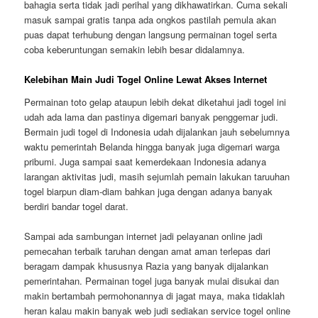
bahagia serta tidak jadi perihal yang dikhawatirkan. Cuma sekali
masuk sampai gratis tanpa ada ongkos pastilah pemula akan
puas dapat terhubung dengan langsung permainan togel serta
coba keberuntungan semakin lebih besar didalamnya.
Kelebihan Main Judi Togel Online Lewat Akses Internet
Permainan toto gelap ataupun lebih dekat diketahui jadi togel ini
udah ada lama dan pastinya digemari banyak penggemar judi.
Bermain judi togel di Indonesia udah dijalankan jauh sebelumnya
waktu pemerintah Belanda hingga banyak juga digemari warga
pribumi. Juga sampai saat kemerdekaan Indonesia adanya
larangan aktivitas judi, masih sejumlah pemain lakukan taruuhan
togel biarpun diam-diam bahkan juga dengan adanya banyak
berdiri bandar togel darat.
Sampai ada sambungan internet jadi pelayanan online jadi
pemecahan terbaik taruhan dengan amat aman terlepas dari
beragam dampak khususnya Razia yang banyak dijalankan
pemerintahan. Permainan togel juga banyak mulai disukai dan
makin bertambah permohonannya di jagat maya, maka tidaklah
heran kalau makin banyak web judi sediakan service togel online