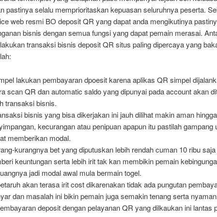
n pastinya selalu memprioritaskan kepuasan seluruhnya peserta. Seb
vice web resmi BO deposit QR yang dapat anda mengikutinya pastiny
inganan bisnis dengan semua fungsi yang dapat pemain merasai. Ant
akukan transaksi bisnis deposit QR situs paling dipercaya yang bak
lah:
mpel lakukan pembayaran dpoesit karena aplikas QR simpel dijala
ra scan QR dan automatic saldo yang dipunyai pada account akan dit
 transaksi bisnis.
ansaksi bisnis yang bisa dikerjakan ini jauh dilihat makin aman hingg
yimpangan, kecurangan atau penipuan apapun itu pastilah gampang 
at memberikan modal.
rang-kurangnya bet yang diputuskan lebih rendah cuman 10 ribu saja
eri keuntungan serta lebih irit tak kan membikin pemain kebingung
uangnya jadi modal awal mula bermain togel.
etaruh akan terasa irit cost dikarenakan tidak ada pungutan pembaya
nyar dan masalah ini bikin pemain juga semakin tenang serta nyaman
pembayaran deposit dengan pelayanan QR yang dilkaukan ini lantas 