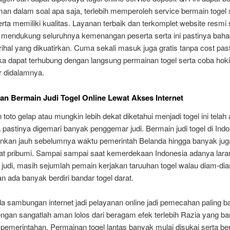
an dalam soal apa saja, terlebih memperoleh service bermain togel
rta memiliki kualitas. Layanan terbaik dan terkomplet website resmi
n mendukung seluruhnya kemenangan peserta serta ini pastinya baha
erihal yang dikuatirkan. Cuma sekali masuk juga gratis tanpa cost pas
ka dapat terhubung dengan langsung permainan togel serta coba hok
r didalamnya.
n Bermain Judi Togel Online Lewat Akses Internet
toto gelap atau mungkin lebih dekat diketahui menjadi togel ini telah
 pastinya digemari banyak penggemar judi. Bermain judi togel di Ind
lankan jauh sebelumnya waktu pemerintah Belanda hingga banyak juga
t pribumi. Sampai sampai saat kemerdekaan Indonesia adanya lar
 judi, masih sejumlah pemain kerjakan taruuhan togel walau diam-d
n ada banyak berdiri bandar togel darat.
a sambungan internet jadi pelayanan online jadi pemecahan paling b
engan sangatlah aman lolos dari beragam efek terlebih Razia yang b
 pemerintahan. Permainan togel lantas banyak mulai disukai serta b