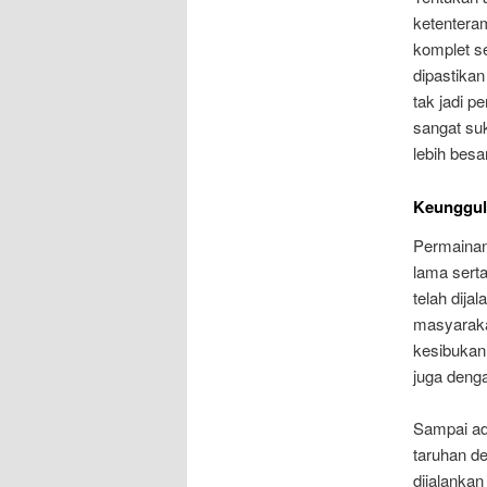
ketenteram
komplet se
dipastika
tak jadi p
sangat su
lebih besa
Keunggula
Permainan 
lama serta
telah dija
masyaraka
kesibukan
juga denga
Sampai ad
taruhan d
dijalankan