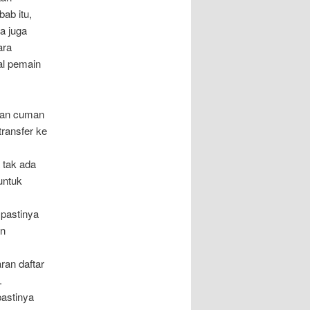
ab itu,
a juga
ara
al pemain
nkan cuman
ransfer ke
a tak ada
untuk
 pastinya
an
ran daftar
.
pastinya