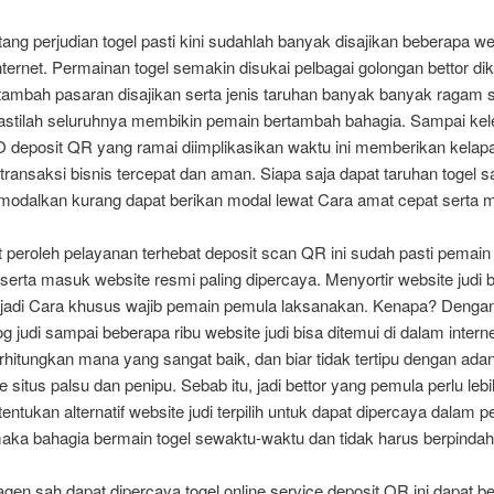
tang perjudian togel pasti kini sudahlah banyak disajikan beberapa web
nternet. Permainan togel semakin disukai pelbagai golongan bettor d
tambah pasaran disajikan serta jenis taruhan banyak banyak ragam
astilah seluruhnya membikin pemain bertambah bahagia. Sampai kel
O deposit QR yang ramai diimplikasikan waktu ini memberikan kela
ransaksi bisnis tercepat dan aman. Siapa saja dapat taruhan togel sa
modalkan kurang dapat berikan modal lewat Cara amat cepat serta 
 peroleh pelayanan terhebat deposit scan QR ini sudah pasti pemain
erta masuk website resmi paling dipercaya. Menyortir website judi b
 jadi Cara khusus wajib pemain pemula laksanakan. Kenapa? Denga
g judi sampai beberapa ribu website judi bisa ditemui di dalam interne
rhitungkan mana yang sangat baik, dan biar tidak tertipu dengan ada
e situs palsu dan penipu. Sebab itu, jadi bettor yang pemula perlu lebi
tentukan alternatif website judi terpilih untuk dapat dipercaya dalam p
aka bahagia bermain togel sewaktu-waktu dan tidak harus berpindah 
gen sah dapat dipercaya togel online service deposit QR ini dapat be