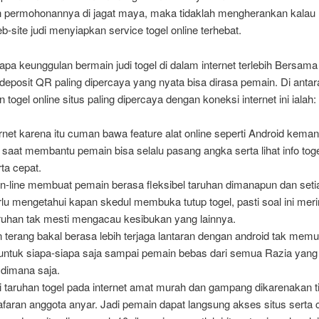
 permohonannya di jagat maya, maka tidaklah mengherankan kalau
-site judi menyiapkan service togel online terhebat.
pa keunggulan bermain judi togel di dalam internet terlebih Bersama
eposit QR paling dipercaya yang nyata bisa dirasa pemain. Di antar
 togel online situs paling dipercaya dengan koneksi internet ini ialah:
rnet karena itu cuman bawa feature alat online seperti Android kema
 saat membantu pemain bisa selalu pasang angka serta lihat info tog
ta cepat.
n-line membuat pemain berasa fleksibel taruhan dimanapun dan seti
lu mengetahui kapan skedul membuka tutup togel, pasti soal ini mer
ruhan tak mesti mengacau kesibukan yang lainnya.
terang bakal berasa lebih terjaga lantaran dengan android tak mem
untuk siapa-siapa saja sampai pemain bebas dari semua Razia yan
 dimana saja.
 taruhan togel pada internet amat murah dan gampang dikarenakan t
faran anggota anyar. Jadi pemain dapat langsung akses situs serta