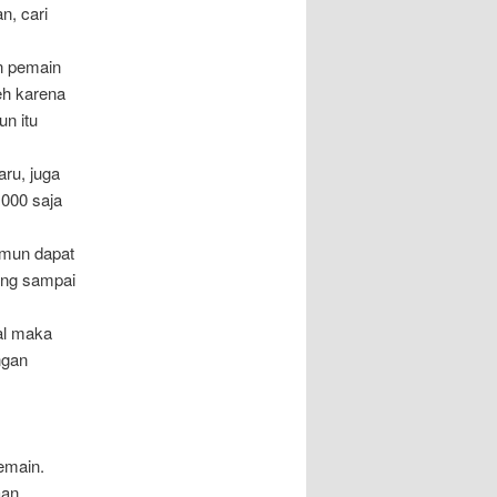
n, cari
n pemain
eh karena
n itu
aru, juga
,000 saja
amun dapat
ung sampai
al maka
ngan
emain.
aan