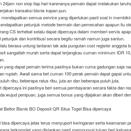
 24jam non stop tiap hari karenanya pemain dapat melakukan taruha
kerjakan transaksi bisnis kapan pun.
 mendapatkan semua service yang diperlukan pasti soal in membiki
ndapatkan petunjuk metode bermain dan pemecahan apapun itu ol
rang CS terhebat selalu dapat dipercaya dalam memberi servis apapu
 petunjuk dan kontribusi secara begitu ramah namun juga santun.
alu berasa untung lantaran tak ada pungutan cost register anggota b
osit sangatlah murah serta dapat terjangkau cuman minimum IDR 10
an.
n yang dapat pemain terima pastinya bukan cuma gadungan saja n
a-an rupiah. Awali sama bet cuman 100 perak pemain dapat gapai unt
uluh ribu, beberapa ratus ribu, juta-an dan beberapa puluh juta.
t dipercaya ini pastinya beri semua pembayaran secara fakta dan re
ada wujud penipuan, juga semua bonus yang dijajakan akan diberi de
t Bettor Bisnis BO Deposit QR Situs Togel Bisa dipercaya
i bisa dipercaya jelas terus menyuport keringanan serta keamanan p
rana terkomplet yang disiapkan pasti mempunyai tujuan beri keluas