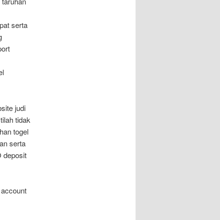
i taruhan
pat serta
g
ort
el
ite judi
ilah tidak
han togel
an serta
 deposit
 account