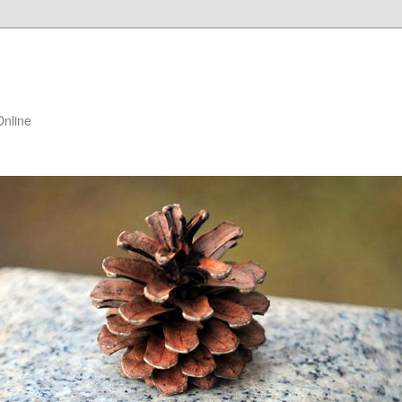
Online