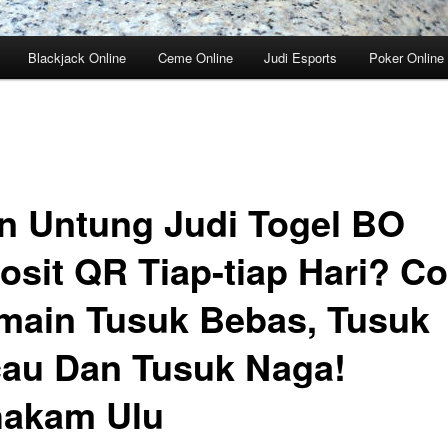
Blackjack Online
Ceme Online
Judi Esports
Poker Online
in Untung Judi Togel BO
osit QR Tiap-tiap Hari? C
main Tusuk Bebas, Tusuk
au Dan Tusuk Naga!
akam Ulu