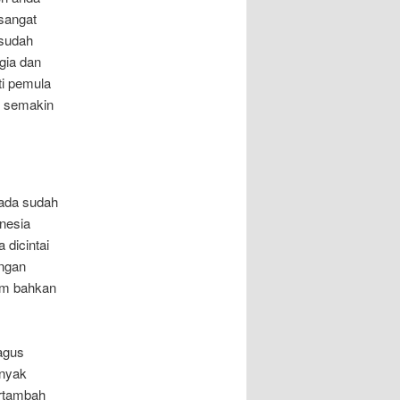
 sangat
 sudah
gia dan
ti pemula
i semakin
 ada sudah
onesia
 dicintai
angan
iam bahkan
agus
anyak
ertambah