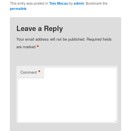
This entry was posted in
Toto Macau
by
admin
. Bookmark the
permalink
.
Leave a Reply
Your email address will not be published.
Required fields
*
are marked
*
Comment