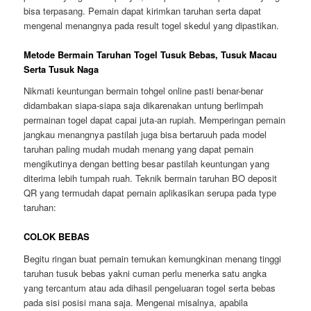
bisa terpasang. Pemain dapat kirimkan taruhan serta dapat
mengenal menangnya pada result togel skedul yang dipastikan.
Metode Bermain Taruhan Togel Tusuk Bebas, Tusuk Macau
Serta Tusuk Naga
Nikmati keuntungan bermain tohgel online pasti benar-benar
didambakan siapa-siapa saja dikarenakan untung berlimpah
permainan togel dapat capai juta-an rupiah. Memperingan pemain
jangkau menangnya pastilah juga bisa bertaruuh pada model
taruhan paling mudah mudah menang yang dapat pemain
mengikutinya dengan betting besar pastilah keuntungan yang
diterima lebih tumpah ruah. Teknik bermain taruhan BO deposit
QR yang termudah dapat pemain aplikasikan serupa pada type
taruhan:
COLOK BEBAS
Begitu ringan buat pemain temukan kemungkinan menang tinggi
taruhan tusuk bebas yakni cuman perlu menerka satu angka
yang tercantum atau ada dihasil pengeluaran togel serta bebas
pada sisi posisi mana saja. Mengenai misalnya, apabila