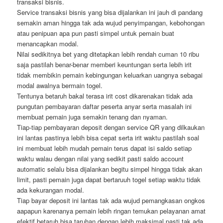
transaksi bisnis.
Service transaksi bisnis yang bisa dijalankan ini jauh di pandang
semakin aman hingga tak ada wujud penyimpangan, kebohongan
atau penipuan apa pun pasti simpel untuk pemain buat
menancapkan modal.
Nilai sedikitnya bet yang ditetapkan lebih rendah cuman 10 ribu
saja pastilah benar-benar memberi keuntungan serta lebih irit
tidak membikin pemain kebingungan keluarkan uangnya sebagai
modal awalnya bermain togel.
Tentunya betaruh bakal terasa irit cost dikarenakan tidak ada
pungutan pembayaran daftar peserta anyar serta masalah ini
membuat pemain juga semakin tenang dan nyaman.
Tiap-tiap pembayaran deposit dengan service QR yang dilkaukan
ini lantas pastinya lebih bisa cepat serta irit waktu pastilah soal
ini membuat lebih mudah pemain terus dapat isi saldo setiap
waktu walau dengan nilai yang sedikit pasti saldo account
automatic selalu bisa dijalankan begitu simpel hingga tidak akan
limit, pasti pemain juga dapat bertaruuh togel setiap waktu tidak
ada kekurangan modal.
Tiap bayar deposit ini lantas tak ada wujud pemangkasan ongkos
aapapun karenanya pemain lebih ringan temukan pelayanan amat
efektif betaruh bisa taruhan dengan lebih maksimal pasti tak ada