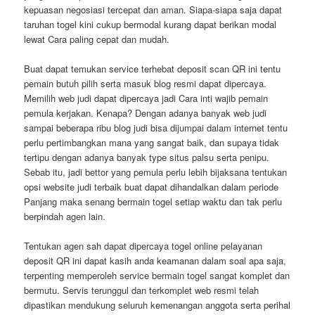
kepuasan negosiasi tercepat dan aman. Siapa-siapa saja dapat
taruhan togel kini cukup bermodal kurang dapat berikan modal
lewat Cara paling cepat dan mudah.
Buat dapat temukan service terhebat deposit scan QR ini tentu
pemain butuh pilih serta masuk blog resmi dapat dipercaya.
Memilih web judi dapat dipercaya jadi Cara inti wajib pemain
pemula kerjakan. Kenapa? Dengan adanya banyak web judi
sampai beberapa ribu blog judi bisa dijumpai dalam internet tentu
perlu pertimbangkan mana yang sangat baik, dan supaya tidak
tertipu dengan adanya banyak type situs palsu serta penipu.
Sebab itu, jadi bettor yang pemula perlu lebih bijaksana tentukan
opsi website judi terbaik buat dapat dihandalkan dalam periode
Panjang maka senang bermain togel setiap waktu dan tak perlu
berpindah agen lain.
Tentukan agen sah dapat dipercaya togel online pelayanan
deposit QR ini dapat kasih anda keamanan dalam soal apa saja,
terpenting memperoleh service bermain togel sangat komplet dan
bermutu. Servis terunggul dan terkomplet web resmi telah
dipastikan mendukung seluruh kemenangan anggota serta perihal