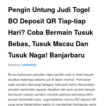
Pengin Untung Judi Togel
BO Deposit QR Tiap-tiap
Hari? Coba Bermain Tusuk
Bebas, Tusuk Macau Dan
Tusuk Naga! Banjarbaru
Posted on
19/04/2023
Bicara berkenaan perjudian togel pastilah saat ini telah banyak
disajikan beberapa website judi di dalam internet. Permainan
togel semakin disenangi beragam kelompok bettor dikarenakan
semakin bertambah pasaran disajikan dan jenis taruhan banyak
bermacam-macam semakin menarik pastinya semuanya bikin
pemain bertambah suka. Juga kelebihan service BO deposit QR
yang ramai dipraktekkan waktu ini memberikan keringanan serta