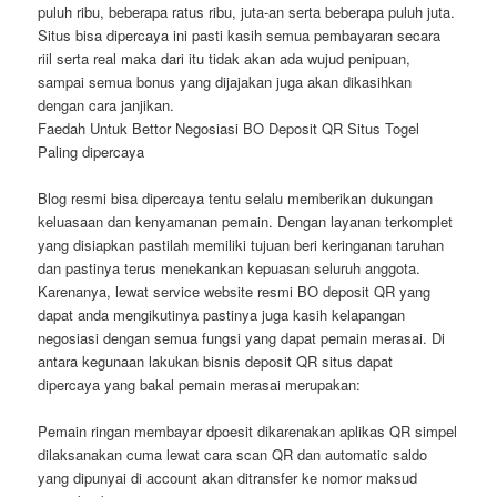
puluh ribu, beberapa ratus ribu, juta-an serta beberapa puluh juta.
Situs bisa dipercaya ini pasti kasih semua pembayaran secara
riil serta real maka dari itu tidak akan ada wujud penipuan,
sampai semua bonus yang dijajakan juga akan dikasihkan
dengan cara janjikan.
Faedah Untuk Bettor Negosiasi BO Deposit QR Situs Togel
Paling dipercaya
Blog resmi bisa dipercaya tentu selalu memberikan dukungan
keluasaan dan kenyamanan pemain. Dengan layanan terkomplet
yang disiapkan pastilah memiliki tujuan beri keringanan taruhan
dan pastinya terus menekankan kepuasan seluruh anggota.
Karenanya, lewat service website resmi BO deposit QR yang
dapat anda mengikutinya pastinya juga kasih kelapangan
negosiasi dengan semua fungsi yang dapat pemain merasai. Di
antara kegunaan lakukan bisnis deposit QR situs dapat
dipercaya yang bakal pemain merasai merupakan:
Pemain ringan membayar dpoesit dikarenakan aplikas QR simpel
dilaksanakan cuma lewat cara scan QR dan automatic saldo
yang dipunyai di account akan ditransfer ke nomor maksud