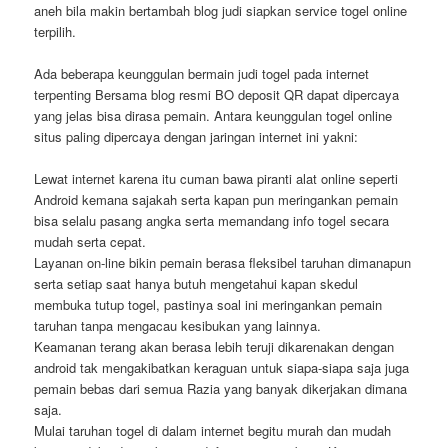
aneh bila makin bertambah blog judi siapkan service togel online
terpilih.
Ada beberapa keunggulan bermain judi togel pada internet
terpenting Bersama blog resmi BO deposit QR dapat dipercaya
yang jelas bisa dirasa pemain. Antara keunggulan togel online
situs paling dipercaya dengan jaringan internet ini yakni:
Lewat internet karena itu cuman bawa piranti alat online seperti
Android kemana sajakah serta kapan pun meringankan pemain
bisa selalu pasang angka serta memandang info togel secara
mudah serta cepat.
Layanan on-line bikin pemain berasa fleksibel taruhan dimanapun
serta setiap saat hanya butuh mengetahui kapan skedul
membuka tutup togel, pastinya soal ini meringankan pemain
taruhan tanpa mengacau kesibukan yang lainnya.
Keamanan terang akan berasa lebih teruji dikarenakan dengan
android tak mengakibatkan keraguan untuk siapa-siapa saja juga
pemain bebas dari semua Razia yang banyak dikerjakan dimana
saja.
Mulai taruhan togel di dalam internet begitu murah dan mudah