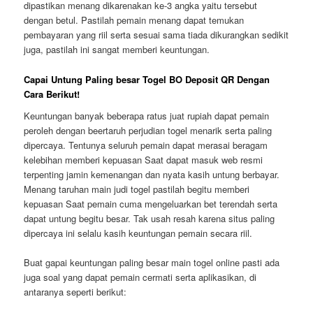
dipastikan menang dikarenakan ke-3 angka yaitu tersebut
dengan betul. Pastilah pemain menang dapat temukan
pembayaran yang riil serta sesuai sama tiada dikurangkan sedikit
juga, pastilah ini sangat memberi keuntungan.
Capai Untung Paling besar Togel BO Deposit QR Dengan
Cara Berikut!
Keuntungan banyak beberapa ratus juat rupiah dapat pemain
peroleh dengan beertaruh perjudian togel menarik serta paling
dipercaya. Tentunya seluruh pemain dapat merasai beragam
kelebihan memberi kepuasan Saat dapat masuk web resmi
terpenting jamin kemenangan dan nyata kasih untung berbayar.
Menang taruhan main judi togel pastilah begitu memberi
kepuasan Saat pemain cuma mengeluarkan bet terendah serta
dapat untung begitu besar. Tak usah resah karena situs paling
dipercaya ini selalu kasih keuntungan pemain secara riil.
Buat gapai keuntungan paling besar main togel online pasti ada
juga soal yang dapat pemain cermati serta aplikasikan, di
antaranya seperti berikut: