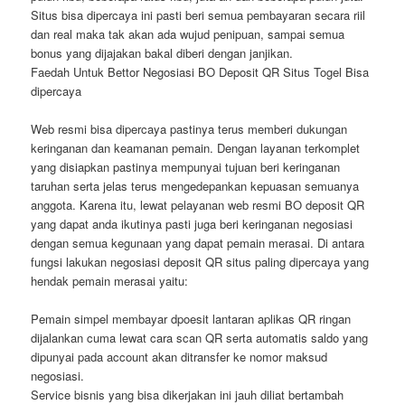
Situs bisa dipercaya ini pasti beri semua pembayaran secara riil
dan real maka tak akan ada wujud penipuan, sampai semua
bonus yang dijajakan bakal diberi dengan janjikan.
Faedah Untuk Bettor Negosiasi BO Deposit QR Situs Togel Bisa
dipercaya
Web resmi bisa dipercaya pastinya terus memberi dukungan
keringanan dan keamanan pemain. Dengan layanan terkomplet
yang disiapkan pastinya mempunyai tujuan beri keringanan
taruhan serta jelas terus mengedepankan kepuasan semuanya
anggota. Karena itu, lewat pelayanan web resmi BO deposit QR
yang dapat anda ikutinya pasti juga beri keringanan negosiasi
dengan semua kegunaan yang dapat pemain merasai. Di antara
fungsi lakukan negosiasi deposit QR situs paling dipercaya yang
hendak pemain merasai yaitu:
Pemain simpel membayar dpoesit lantaran aplikas QR ringan
dijalankan cuma lewat cara scan QR serta automatis saldo yang
dipunyai pada account akan ditransfer ke nomor maksud
negosiasi.
Service bisnis yang bisa dikerjakan ini jauh diliat bertambah