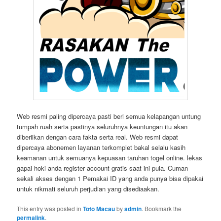
Web resmi paling dipercaya pasti beri semua kelapangan untung
tumpah ruah serta pastinya seluruhnya keuntungan itu akan
diberiikan dengan cara fakta serta real. Web resmi dapat
dipercaya abonemen layanan terkomplet bakal selalu kasih
keamanan untuk semuanya kepuasan taruhan togel online. lekas
gapai hoki anda register account gratis saat ini pula. Cuman
sekali akses dengan 1 Pemakai ID yang anda punya bisa dipakai
untuk nikmati seluruh perjudian yang disediaakan.
This entry was posted in
Toto Macau
by
admin
. Bookmark the
permalink
.