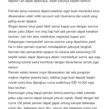
deposit QR dapat dipercaya, salah satunya seperti berikut:
Pemain terus-menerus dipermudahkan login buat membuka situs
dikarenakan udah miliki account sah Username dan sandi yang
paling aman dipakai.
Ringan akses situs pasti lebih lancar kapan pun dengan service
akses yaitu 24jam non stop tiap hari jadi pemain dapat kerjakan
taruhan, cari info atau melakukan negosiasi kapan pun.
Kelapangan memperoleh semua service yang diperlukan pasti
hal in bikin pemain nyaman mendapatkan petunjuk langkah
bermain dan pemecahan apapun itu karena ada seseorang CS
terpilih selalu dapat dipercaya dalam memberikan servis apa saja
terhitung tutorial serta kontribusi dengan benar-benar ramah juga
santun.
Pemain selalu terasa mujur dikarenakan tak ada pungutan
ongkos register peserta baru, bahkan juga buat deposit begitu
murah serta bisa dijangkau cuma sedikitnya IDR 10,000 saja
bisa taruhan.
Keuntungan yang dapat pemain terima pastinya tidak sekedar
palsu saja namun dapat sampai juta-an rupiah. Awali dengan bet
cuma 100 perak pemain dapat gapai untung sampai beberapa
puluh ribu, beberapa ratus ribu, juta-an dan beberapa puluh juta.