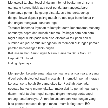
Mengawali taruhan togel di dalam internet begitu murah serta
gampang karena tidak ada cost pendafaran anggota baru.
Karenanya pemain langsung bisa akses situs serta cukup
dengan bayar deposit paling murah 10 ribu saja benar-benar irit
dan ringan mengawali taruhan togel.
Terdapat beberapa layanan terkomplet serta kesempatan menang
semuanya cepat dan mudah diterima. Pelbagai data dan data
togel simpel diraih pada web bisa dipercaya tak perlu cari di
sumber lain jadi semua keringanan ini memberi dukungan pemain
peroleh kemenangan lebih ringan.
Keluasaan Dan Keuntungan Masuk Bersama Situs Sah BO
Deposit QR Togel
Paling dipercaya
Memperoleh ketenteraman atas semua layanan dan sarana yang
diberi sebuah blog judi pasti masalah ini membikin pemain terasa
kerasan serta betah Bersama situs itu. Pastilah tidak ada
sesuatu hal yang memengkalkan maka dari itu pemain gampang
dalam mulai taruhan togel sampai ringan menang serta capai
untung tentu berbayar. Antara keluasaan dan keuntungan yang
bisa pemain merasai dengan masuk memili blog resmi BO