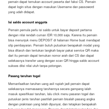
pemain dapat temukan account peserta dari faksi CS. Pemain
dapat login situs dengan masukan Username dan passoword
yang udah didapat.
Isi saldo account anggota
Pemain pemula perlu isi saldo untuk bayar deposit pertama
dengan nilai rendah cuman IDR 10,000 saja. Karena itu pemain
bisa menunjuk menu DEPOSIT di halaman Home buat mendapat
slip pembayaran. Pemain butuh putuskan berapakah modal yang
bisa ditaruh dan tentukan langkah bayar pakai service QR maka
dari itu pemain dapat temukan nomor arah dari CS dan dapat
selekasnya transfer uang dengan scan QR hingga saldo account
sukses diisi nilai utuh tanpa potongan.
Pasang taruhan togel
Memanfaatkan taruhan uang asli rupiah jadi pemain dapat
selekasnya memasaang taruhannya secara gampang ialah
masuk spesifikasi taruhan, lalu click menu pasaran togel dan
putuskan jenis taruhan pastilah pemain bisalah pasang angka
dengan prakiraan yang telah dipunyai, dan tetapkan berapakah