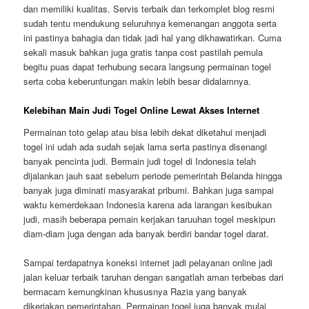
dan memiliki kualitas. Servis terbaik dan terkomplet blog resmi
sudah tentu mendukung seluruhnya kemenangan anggota serta
ini pastinya bahagia dan tidak jadi hal yang dikhawatirkan. Cuma
sekali masuk bahkan juga gratis tanpa cost pastilah pemula
begitu puas dapat terhubung secara langsung permainan togel
serta coba keberuntungan makin lebih besar didalamnya.
Kelebihan Main Judi Togel Online Lewat Akses Internet
Permainan toto gelap atau bisa lebih dekat diketahui menjadi
togel ini udah ada sudah sejak lama serta pastinya disenangi
banyak pencinta judi. Bermain judi togel di Indonesia telah
dijalankan jauh saat sebelum periode pemerintah Belanda hingga
banyak juga diminati masyarakat pribumi. Bahkan juga sampai
waktu kemerdekaan Indonesia karena ada larangan kesibukan
judi, masih beberapa pemain kerjakan taruuhan togel meskipun
diam-diam juga dengan ada banyak berdiri bandar togel darat.
Sampai terdapatnya koneksi internet jadi pelayanan online jadi
jalan keluar terbaik taruhan dengan sangatlah aman terbebas dari
bermacam kemungkinan khususnya Razia yang banyak
dikerjakan pemerintahan. Permainan togel juga banyak mulai