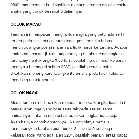
9832, pasti pemain itu dipastikan menang lantaran dapat mengira
angka yang cocok tersebut didalamnya.
COLOK MACAU
Taruhan ini merupakan mengira dua angka yang betul ada serta
tertera pada hasil pengeluaran togel, pasti pemain bebas
menunjuk angka posisi mana saja tidak harus berturutan. Adapun
contoh-contohnya, jikalau umpamanya pemain memasangkan
taruhannya untuk angka 8 serta 3, setelah itu dari hasil keluaran
togel yakni memperlihatkan 3287, pastilah pemain lantas
dikatakan menang karena angka itu tertulis pada hasil keluaran
togel biarpun tak berurut.
COLOK NAGA
Model taruhan ini dimainkan metode menerka 3 angka hasil dari
pengeluaran togel yang bnar serta tak perlu sesuai sama
barisannya maka pemain bebas putuskan angka mana saja.
Akan halnya contoh-contohnya, jika contohnya pemain
memasangkan taruhan buat nomor 2, 1 serta 5 sehingga
keluaran togel yang ada ialah 2251, pastilah pemain lantas dapat