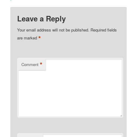
Leave a Reply
Your email address will not be published.
Required fields
*
are marked
*
Comment