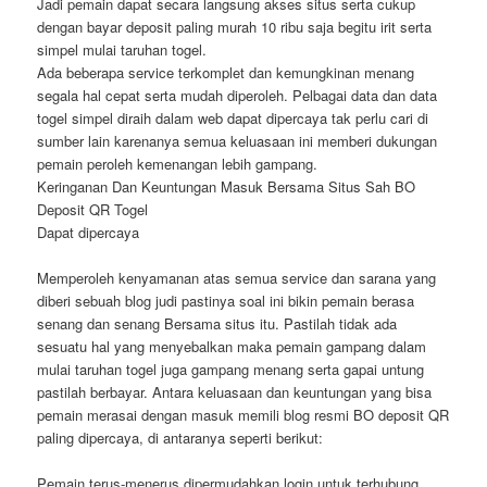
Jadi pemain dapat secara langsung akses situs serta cukup
dengan bayar deposit paling murah 10 ribu saja begitu irit serta
simpel mulai taruhan togel.
Ada beberapa service terkomplet dan kemungkinan menang
segala hal cepat serta mudah diperoleh. Pelbagai data dan data
togel simpel diraih dalam web dapat dipercaya tak perlu cari di
sumber lain karenanya semua keluasaan ini memberi dukungan
pemain peroleh kemenangan lebih gampang.
Keringanan Dan Keuntungan Masuk Bersama Situs Sah BO
Deposit QR Togel
Dapat dipercaya
Memperoleh kenyamanan atas semua service dan sarana yang
diberi sebuah blog judi pastinya soal ini bikin pemain berasa
senang dan senang Bersama situs itu. Pastilah tidak ada
sesuatu hal yang menyebalkan maka pemain gampang dalam
mulai taruhan togel juga gampang menang serta gapai untung
pastilah berbayar. Antara keluasaan dan keuntungan yang bisa
pemain merasai dengan masuk memili blog resmi BO deposit QR
paling dipercaya, di antaranya seperti berikut:
Pemain terus-menerus dipermudahkan login untuk terhubung