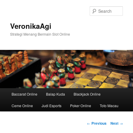
Skip
to
Sear
primary
content
VeronikaAgi
Strategi Menang Bermain Slot Online
Main
Baccarat Online
Balap Kuda
Blackjack Online
menu
Ceme Online
Judi Esports
Poker Online
Toto Macau
Post
←
Previous
Next
→
navigation