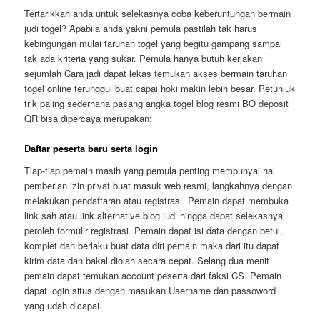
Tertarikkah anda untuk selekasnya coba keberuntungan bermain
judi togel? Apabila anda yakni pemula pastilah tak harus
kebingungan mulai taruhan togel yang begitu gampang sampai
tak ada kriteria yang sukar. Pemula hanya butuh kerjakan
sejumlah Cara jadi dapat lekas temukan akses bermain taruhan
togel online terunggul buat capai hoki makin lebih besar. Petunjuk
trik paling sederhana pasang angka togel blog resmi BO deposit
QR bisa dipercaya merupakan:
Daftar peserta baru serta login
Tiap-tiap pemain masih yang pemula penting mempunyai hal
pemberian izin privat buat masuk web resmi, langkahnya dengan
melakukan pendaftaran atau registrasi. Pemain dapat membuka
link sah atau link alternative blog judi hingga dapat selekasnya
peroleh formulir registrasi. Pemain dapat isi data dengan betul,
komplet dan berlaku buat data diri pemain maka dari itu dapat
kirim data dan bakal diolah secara cepat. Selang dua menit
pemain dapat temukan account peserta dari faksi CS. Pemain
dapat login situs dengan masukan Username dan passoword
yang udah dicapai.