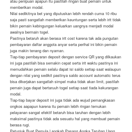
atau penipuan apapun itu pastilah ringan buat pemain untuk
memberikan modal.
Nilai sedikitnya bet yang diputuskan lebih rendah cuma 10 ribu
saja pasti sangatlah memberikan keuntungan serta lebih irit tidak
bikin pemain kebingungan keluarkan uangnya menjadi modal
awalnya bermain togel.
Pastinya betaruh akan berasa irit cost karena tak ada pungutan
pembayaran daftar anggota anyar serta perihal ini bikin pemain
juga makin tenang dan nyaman.
Tiap-tiap pembayaran deposit dengan service QR yang dilkaukan
ini juga pastilah bisa semakin cepat serta irit waktu pastinya ini
memudahkan pemain selalu dapat isi saldo setiap saat walaupun
dengan nilai yang sedikit pastinya saldo account automatic terus
bisa dikerjakan sangatlah simpel maka tidak akan limit, pastilah
pemain juga dapat bertaruuh togel setiap saat tiada kekurangan
modal.
Tiap-tiap bayar deposit ini juga tidak ada wujud pemangkasan
ongkos aapapun karena itu pemain lebih ringan temukan
pelayanan sangat efektif betaruh bisa taruhan dengan lebih
maksimal pastinya tidak ada sesuatu hal yang membuat pemain
berasa rugi.
Petunjuk Buat Pemula Langkah Pasang Angka Taruhan Uang