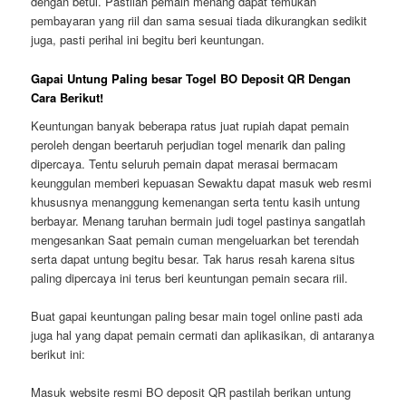
dengan betul. Pastilah pemain menang dapat temukan
pembayaran yang riil dan sama sesuai tiada dikurangkan sedikit
juga, pasti perihal ini begitu beri keuntungan.
Gapai Untung Paling besar Togel BO Deposit QR Dengan
Cara Berikut!
Keuntungan banyak beberapa ratus juat rupiah dapat pemain
peroleh dengan beertaruh perjudian togel menarik dan paling
dipercaya. Tentu seluruh pemain dapat merasai bermacam
keunggulan memberi kepuasan Sewaktu dapat masuk web resmi
khususnya menanggung kemenangan serta tentu kasih untung
berbayar. Menang taruhan bermain judi togel pastinya sangatlah
mengesankan Saat pemain cuman mengeluarkan bet terendah
serta dapat untung begitu besar. Tak harus resah karena situs
paling dipercaya ini terus beri keuntungan pemain secara riil.
Buat gapai keuntungan paling besar main togel online pasti ada
juga hal yang dapat pemain cermati dan aplikasikan, di antaranya
berikut ini:
Masuk website resmi BO deposit QR pastilah berikan untung