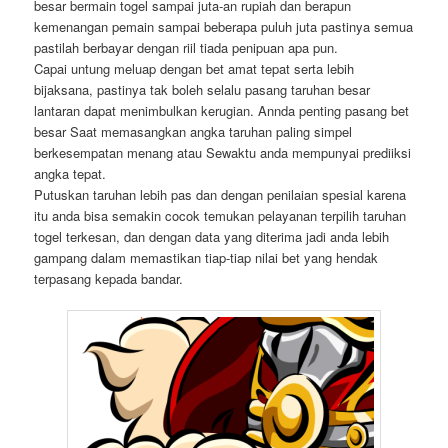
besar bermain togel sampai juta-an rupiah dan berapun
kemenangan pemain sampai beberapa puluh juta pastinya semua
pastilah berbayar dengan riil tiada penipuan apa pun.
Capai untung meluap dengan bet amat tepat serta lebih
bijaksana, pastinya tak boleh selalu pasang taruhan besar
lantaran dapat menimbulkan kerugian. Annda penting pasang bet
besar Saat memasangkan angka taruhan paling simpel
berkesempatan menang atau Sewaktu anda mempunyai prediiksi
angka tepat.
Putuskan taruhan lebih pas dan dengan penilaian spesial karena
itu anda bisa semakin cocok temukan pelayanan terpilih taruhan
togel terkesan, dan dengan data yang diterima jadi anda lebih
gampang dalam memastikan tiap-tiap nilai bet yang hendak
terpasang kepada bandar.