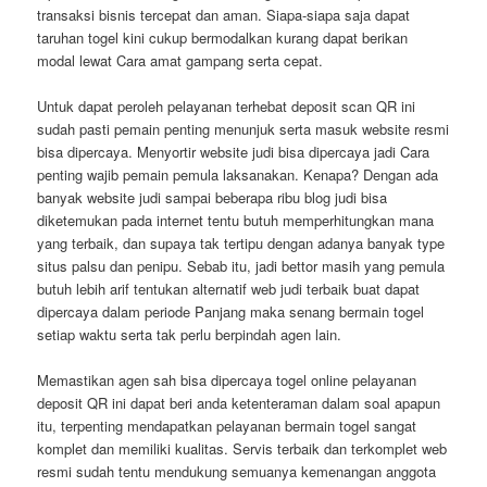
transaksi bisnis tercepat dan aman. Siapa-siapa saja dapat
taruhan togel kini cukup bermodalkan kurang dapat berikan
modal lewat Cara amat gampang serta cepat.
Untuk dapat peroleh pelayanan terhebat deposit scan QR ini
sudah pasti pemain penting menunjuk serta masuk website resmi
bisa dipercaya. Menyortir website judi bisa dipercaya jadi Cara
penting wajib pemain pemula laksanakan. Kenapa? Dengan ada
banyak website judi sampai beberapa ribu blog judi bisa
diketemukan pada internet tentu butuh memperhitungkan mana
yang terbaik, dan supaya tak tertipu dengan adanya banyak type
situs palsu dan penipu. Sebab itu, jadi bettor masih yang pemula
butuh lebih arif tentukan alternatif web judi terbaik buat dapat
dipercaya dalam periode Panjang maka senang bermain togel
setiap waktu serta tak perlu berpindah agen lain.
Memastikan agen sah bisa dipercaya togel online pelayanan
deposit QR ini dapat beri anda ketenteraman dalam soal apapun
itu, terpenting mendapatkan pelayanan bermain togel sangat
komplet dan memiliki kualitas. Servis terbaik dan terkomplet web
resmi sudah tentu mendukung semuanya kemenangan anggota