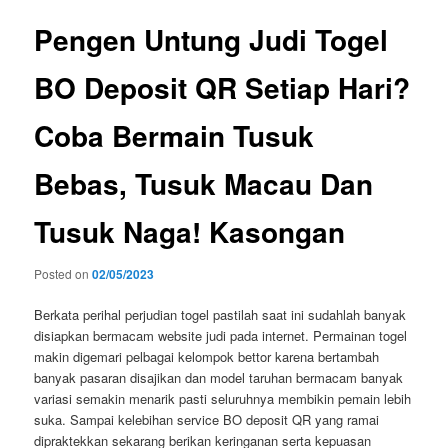
Pengen Untung Judi Togel
BO Deposit QR Setiap Hari?
Coba Bermain Tusuk
Bebas, Tusuk Macau Dan
Tusuk Naga! Kasongan
Posted on
02/05/2023
Berkata perihal perjudian togel pastilah saat ini sudahlah banyak
disiapkan bermacam website judi pada internet. Permainan togel
makin digemari pelbagai kelompok bettor karena bertambah
banyak pasaran disajikan dan model taruhan bermacam banyak
variasi semakin menarik pasti seluruhnya membikin pemain lebih
suka. Sampai kelebihan service BO deposit QR yang ramai
dipraktekkan sekarang berikan keringanan serta kepuasan