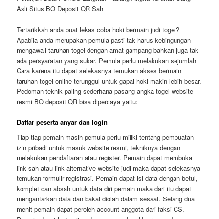
Asli Situs BO Deposit QR Sah
Tertarikkah anda buat lekas coba hoki bermain judi togel?
Apabila anda merupakan pemula pasti tak harus kebingungan
mengawali taruhan togel dengan amat gampang bahkan juga tak
ada persyaratan yang sukar. Pemula perlu melakukan sejumlah
Cara karena itu dapat selekasnya temukan akses bermain
taruhan togel online terunggul untuk gapai hoki makin lebih besar.
Pedoman teknik paling sederhana pasang angka togel website
resmi BO deposit QR bisa dipercaya yaitu:
Daftar peserta anyar dan login
Tiap-tiap pemain masih pemula perlu miliki tentang pembuatan
izin pribadi untuk masuk website resmi, tekniknya dengan
melakukan pendaftaran atau register. Pemain dapat membuka
link sah atau link alternative website judi maka dapat selekasnya
temukan formulir registrasi. Pemain dapat isi data dengan betul,
komplet dan absah untuk data diri pemain maka dari itu dapat
mengantarkan data dan bakal diolah dalam sesaat. Selang dua
menit pemain dapat peroleh account anggota dari faksi CS.