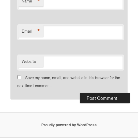
*
Name
*
Email
Website
Save my name, email, and website in this browser for the
next time I comment.
Proudly powered by WordPress