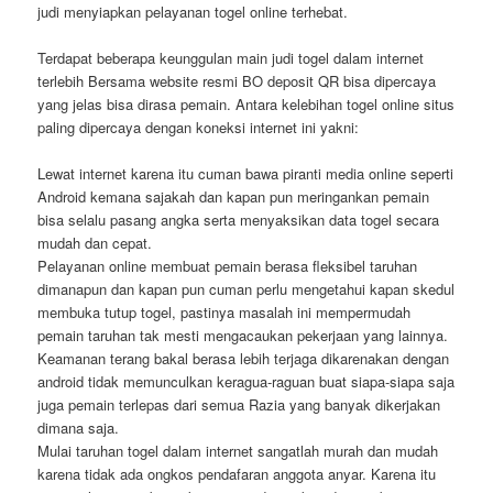
judi menyiapkan pelayanan togel online terhebat.
Terdapat beberapa keunggulan main judi togel dalam internet
terlebih Bersama website resmi BO deposit QR bisa dipercaya
yang jelas bisa dirasa pemain. Antara kelebihan togel online situs
paling dipercaya dengan koneksi internet ini yakni:
Lewat internet karena itu cuman bawa piranti media online seperti
Android kemana sajakah dan kapan pun meringankan pemain
bisa selalu pasang angka serta menyaksikan data togel secara
mudah dan cepat.
Pelayanan online membuat pemain berasa fleksibel taruhan
dimanapun dan kapan pun cuman perlu mengetahui kapan skedul
membuka tutup togel, pastinya masalah ini mempermudah
pemain taruhan tak mesti mengacaukan pekerjaan yang lainnya.
Keamanan terang bakal berasa lebih terjaga dikarenakan dengan
android tidak memunculkan keragua-raguan buat siapa-siapa saja
juga pemain terlepas dari semua Razia yang banyak dikerjakan
dimana saja.
Mulai taruhan togel dalam internet sangatlah murah dan mudah
karena tidak ada ongkos pendafaran anggota anyar. Karena itu