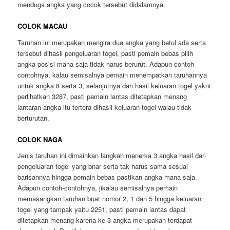
menduga angka yang cocok tersebut didalamnya.
COLOK MACAU
Taruhan ini merupakan mengira dua angka yang betul ada serta
tersebut dihasil pengeluaran togel, pasti pemain bebas pilih
angka posisi mana saja tidak harus berurut. Adapun contoh-
contohnya, kalau semisalnya pemain menempatkan taruhannya
untuk angka 8 serta 3, selanjutnya dari hasil keluaran togel yakni
perlihatkan 3287, pasti pemain lantas ditetapkan menang
lantaran angka itu tertera dihasil keluaran togel walau tidak
berturutan.
COLOK NAGA
Jenis taruhan ini dimainkan langkah menerka 3 angka hasil dari
pengeluaran togel yang bnar serta tak harus sama sesuai
barisannya hingga pemain bebas pastikan angka mana saja.
Adapun contoh-contohnya, jikalau semisalnya pemain
memasangkan taruhan buat nomor 2, 1 dan 5 hingga keluaran
togel yang tampak yaitu 2251, pasti pemain lantas dapat
ditetapkan menang karena ke-3 angka merupakan terdapat