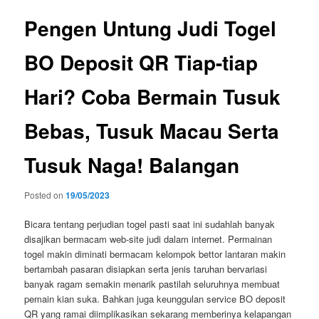
Pengen Untung Judi Togel
BO Deposit QR Tiap-tiap
Hari? Coba Bermain Tusuk
Bebas, Tusuk Macau Serta
Tusuk Naga! Balangan
Posted on
19/05/2023
Bicara tentang perjudian togel pasti saat ini sudahlah banyak
disajikan bermacam web-site judi dalam internet. Permainan
togel makin diminati bermacam kelompok bettor lantaran makin
bertambah pasaran disiapkan serta jenis taruhan bervariasi
banyak ragam semakin menarik pastilah seluruhnya membuat
pemain kian suka. Bahkan juga keunggulan service BO deposit
QR yang ramai diimplikasikan sekarang memberinya kelapangan