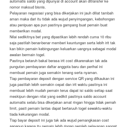
automatis saldo yang dipunyai di account akan ditransfer ke
nomor maksud bisnis.
Pelayanan negosiasi yang bisa dikerjakan ini jauh diliat tambah
aman maka dari itu tidak ada wujud penyimpangan, kebohongan
atau penipuan apa pun pastinya gampang buat pemain buat
memberikan modal.
Nilai sedikitnya bet yang dipastikan lebih rendah cuma 10 ribu
saja pastilah benar-benar memberi keuntungan serta lebih irit tak
kan bikin pemain kebingungan keluarkan uangnya sebagai modal
awalan bermain togel.
Pastinya betaruh bakal berasa irit cost dikarenakan tak ada
pungutan pembayaran daftar anggota baru dan perihal ini
membuat pemain juga semakin tenang serta nyaman.
Tiap pembayaran deposit dengan service QR yang dilkaukan ini
juga pastilah lebih semakin cepat dan irit waktu pastinya ini
membuat lebih mudah pemain terus dapat isi saldo setiap saat
meskipun dengan nilai yang sedikit pastinya saldo account
automatis selalu bisa dikerjakan amat ringan hingga tidak pernah
limit, pasti pemain lantas dapat bertaruuh togel sewaktu-waktu
tiada kekurangan modal.
Tiap bayar deposit ini juga tak ada wujud pemangkasan cost
aapapun karena itu pemain lebih ringan peroleh pelayanan sangat