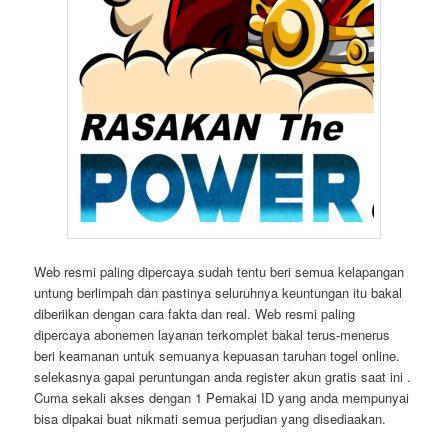
Web resmi paling dipercaya sudah tentu beri semua kelapangan
untung berlimpah dan pastinya seluruhnya keuntungan itu bakal
diberiikan dengan cara fakta dan real. Web resmi paling
dipercaya abonemen layanan terkomplet bakal terus-menerus
beri keamanan untuk semuanya kepuasan taruhan togel online.
selekasnya gapai peruntungan anda register akun gratis saat ini .
Cuma sekali akses dengan 1 Pemakai ID yang anda mempunyai
bisa dipakai buat nikmati semua perjudian yang disediaakan.