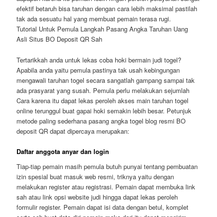
efektif betaruh bisa taruhan dengan cara lebih maksimal pastilah
tak ada sesuatu hal yang membuat pemain terasa rugi.
Tutorial Untuk Pemula Langkah Pasang Angka Taruhan Uang
Asli Situs BO Deposit QR Sah
Tertarikkah anda untuk lekas coba hoki bermain judi togel?
Apabila anda yaitu pemula pastinya tak usah kebingungan
mengawali taruhan togel secara sangatlah gampang sampai tak
ada prasyarat yang susah. Pemula perlu melakukan sejumlah
Cara karena itu dapat lekas peroleh akses main taruhan togel
online terunggul buat gapai hoki semakin lebih besar. Petunjuk
metode paling sederhana pasang angka togel blog resmi BO
deposit QR dapat dipercaya merupakan:
Daftar anggota anyar dan login
Tiap-tiap pemain masih pemula butuh punyai tentang pembuatan
izin spesial buat masuk web resmi, triknya yaitu dengan
melakukan register atau registrasi. Pemain dapat membuka link
sah atau link opsi website judi hingga dapat lekas peroleh
formulir register. Pemain dapat isi data dengan betul, komplet