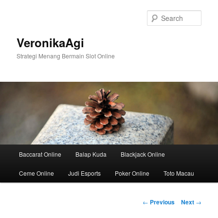
Skip
to
Sear
primary
content
VeronikaAgi
Strategi Menang Bermain Slot Online
Main
Baccarat Online
Balap Kuda
Blackjack Online
menu
Ceme Online
Judi Esports
Poker Online
Toto Macau
Post
←
Previous
Next
→
navigation