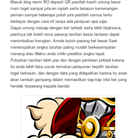
Masuk blog resmi BO deposit QR pastilah kasih untung besar
main togel sampai juta-an rupiah serta berapun kemenangan
pemain sampai beberapa puluh juta pastilah semua tentu
berbayar dengan cara riil tanpa ada penipuan apa saja.
Gapai untung meluap dengan bet terbaik serta lebih bijaksana,
pastinya tak boleh terus pasang taruhan besar lantaran dapat
menimbulkan kerugian. Annda butuh pasang bet besar Saat
menempatkan angka taruhan paling mudah berkesempatan
menang atau Waktu anda miliki prediiksi angka tepat.
Putuskan taruhan lebih pas dan dengan penilaian pribadi karena
itu anda lebih bisa cocok temukan pelayanan terpilih taruhan
togel terkesan, dan dengan data yang didapatkan karena itu anda
akan tambah gampang dalam memastikan tiap-tiap nilai bet yang
hendak terpasang kepada bandar.