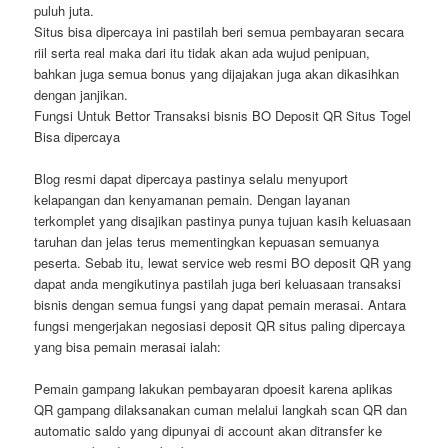
puluh juta.
Situs bisa dipercaya ini pastilah beri semua pembayaran secara
riil serta real maka dari itu tidak akan ada wujud penipuan,
bahkan juga semua bonus yang dijajakan juga akan dikasihkan
dengan janjikan.
Fungsi Untuk Bettor Transaksi bisnis BO Deposit QR Situs Togel
Bisa dipercaya
Blog resmi dapat dipercaya pastinya selalu menyuport
kelapangan dan kenyamanan pemain. Dengan layanan
terkomplet yang disajikan pastinya punya tujuan kasih keluasaan
taruhan dan jelas terus mementingkan kepuasan semuanya
peserta. Sebab itu, lewat service web resmi BO deposit QR yang
dapat anda mengikutinya pastilah juga beri keluasaan transaksi
bisnis dengan semua fungsi yang dapat pemain merasai. Antara
fungsi mengerjakan negosiasi deposit QR situs paling dipercaya
yang bisa pemain merasai ialah:
Pemain gampang lakukan pembayaran dpoesit karena aplikas
QR gampang dilaksanakan cuman melalui langkah scan QR dan
automatic saldo yang dipunyai di account akan ditransfer ke