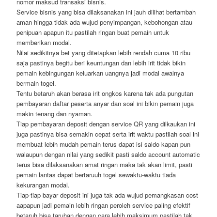
nomor maksud transaksi bisnis.
Service bisnis yang bisa dilaksanakan ini jauh dilihat bertambah
aman hingga tidak ada wujud penyimpangan, kebohongan atau
penipuan apapun itu pastilah ringan buat pemain untuk
memberikan modal.
Nilai sedikitnya bet yang ditetapkan lebih rendah cuma 10 ribu
saja pastinya begitu beri keuntungan dan lebih irit tidak bikin
pemain kebingungan keluarkan uangnya jadi modal awalnya
bermain togel.
Tentu betaruh akan berasa irit ongkos karena tak ada pungutan
pembayaran daftar peserta anyar dan soal ini bikin pemain juga
makin tenang dan nyaman.
Tiap pembayaran deposit dengan service QR yang dilkaukan ini
juga pastinya bisa semakin cepat serta irit waktu pastilah soal ini
membuat lebih mudah pemain terus dapat isi saldo kapan pun
walaupun dengan nilai yang sedikit pasti saldo account automatic
terus bisa dilaksanakan amat ringan maka tak akan limit, pasti
pemain lantas dapat bertaruuh togel sewaktu-waktu tiada
kekurangan modal.
Tiap-tiap bayar deposit ini juga tak ada wujud pemangkasan cost
aapapun jadi pemain lebih ringan peroleh service paling efektif
betaruh bisa taruhan dengan cara lebih maksimum pastilah tak