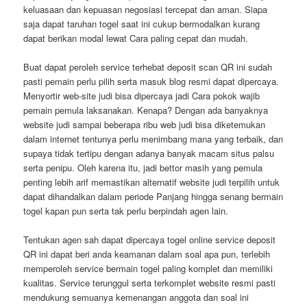
keluasaan dan kepuasan negosiasi tercepat dan aman. Siapa
saja dapat taruhan togel saat ini cukup bermodalkan kurang
dapat berikan modal lewat Cara paling cepat dan mudah.
Buat dapat peroleh service terhebat deposit scan QR ini sudah
pasti pemain perlu pilih serta masuk blog resmi dapat dipercaya.
Menyortir web-site judi bisa dipercaya jadi Cara pokok wajib
pemain pemula laksanakan. Kenapa? Dengan ada banyaknya
website judi sampai beberapa ribu web judi bisa diketemukan
dalam internet tentunya perlu menimbang mana yang terbaik, dan
supaya tidak tertipu dengan adanya banyak macam situs palsu
serta penipu. Oleh karena itu, jadi bettor masih yang pemula
penting lebih arif memastikan alternatif website judi terpilih untuk
dapat dihandalkan dalam periode Panjang hingga senang bermain
togel kapan pun serta tak perlu berpindah agen lain.
Tentukan agen sah dapat dipercaya togel online service deposit
QR ini dapat beri anda keamanan dalam soal apa pun, terlebih
memperoleh service bermain togel paling komplet dan memiliki
kualitas. Service terunggul serta terkomplet website resmi pasti
mendukung semuanya kemenangan anggota dan soal ini