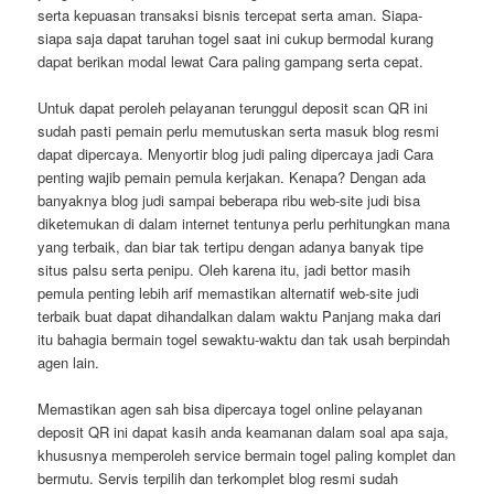
serta kepuasan transaksi bisnis tercepat serta aman. Siapa-
siapa saja dapat taruhan togel saat ini cukup bermodal kurang
dapat berikan modal lewat Cara paling gampang serta cepat.
Untuk dapat peroleh pelayanan terunggul deposit scan QR ini
sudah pasti pemain perlu memutuskan serta masuk blog resmi
dapat dipercaya. Menyortir blog judi paling dipercaya jadi Cara
penting wajib pemain pemula kerjakan. Kenapa? Dengan ada
banyaknya blog judi sampai beberapa ribu web-site judi bisa
diketemukan di dalam internet tentunya perlu perhitungkan mana
yang terbaik, dan biar tak tertipu dengan adanya banyak tipe
situs palsu serta penipu. Oleh karena itu, jadi bettor masih
pemula penting lebih arif memastikan alternatif web-site judi
terbaik buat dapat dihandalkan dalam waktu Panjang maka dari
itu bahagia bermain togel sewaktu-waktu dan tak usah berpindah
agen lain.
Memastikan agen sah bisa dipercaya togel online pelayanan
deposit QR ini dapat kasih anda keamanan dalam soal apa saja,
khususnya memperoleh service bermain togel paling komplet dan
bermutu. Servis terpilih dan terkomplet blog resmi sudah