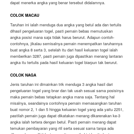
dapat menerka angka yang benar tersebut didalamnya.
COLOK MACAU
Taruhan ini ialah menduga dua angka yang betul ada dan tertulis
dihasil pengeluaran togel, pasti pemain bebas memutuskan
angka posisi mana saja tidak harus berurut. Adapun contoh-
contohnya, jikalau semisalnya pemain menempatkan taruhannya
buat angka 8 serta 3, setelah itu dari hasil keluaran togel ialah
memberikan 3287, pasti pemain juga dipastikan menang lantaran
angka itu tertulis pada hasil keluaran togel biarpun tak berurut.
COLOK NAGA
Jenis taruhan ini dimainkan trik menduga 3 angka hasil dari
pengeluaran togel yang bnar dan tak usah sesuai sama posisinya
maka pemain bebas tetapkan angka mana saja. Tentang hal
misalnya, seandainya contohnya pemain memasangkan taruhan
buat nomor 2, 1 dan 5 hingga keluaran togel yang ada yaitu 2251,
pastilah pemain juga dapat dikatakan menang dikarenakan ke-3
angka ialah tertera dengan betul. Pasti pemain menang dapat
temukan pembayaran yang riil serta sesuai sama tanpa ada