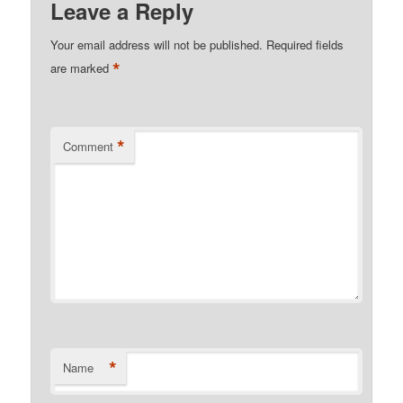
Leave a Reply
Your email address will not be published.
Required fields
*
are marked
*
Comment
*
Name