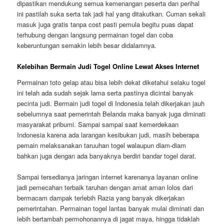
dipastikan mendukung semua kemenangan peserta dan perihal
ini pastilah suka serta tak jadi hal yang ditakutkan. Cuman sekali
masuk juga gratis tanpa cost pasti pemula begitu puas dapat
terhubung dengan langsung permainan togel dan coba
keberuntungan semakin lebih besar didalamnya.
Kelebihan Bermain Judi Togel Online Lewat Akses Internet
Permainan toto gelap atau bisa lebih dekat diketahui selaku togel
ini telah ada sudah sejak lama serta pastinya dicintai banyak
pecinta judi. Bermain judi togel di Indonesia telah dikerjakan jauh
sebelumnya saat pemerintah Belanda maka banyak juga diminati
masyarakat pribumi. Sampai sampai saat kemerdekaan
Indonesia karena ada larangan kesibukan judi, masih beberapa
pemain melaksanakan taruuhan togel walaupun diam-diam
bahkan juga dengan ada banyaknya berdiri bandar togel darat.
Sampai tersedianya jaringan internet karenanya layanan online
jadi pemecahan terbaik taruhan dengan amat aman lolos dari
bermacam dampak terlebih Razia yang banyak dikerjakan
pemerintahan. Permainan togel lantas banyak mulai diminati dan
lebih bertambah permohonannya di jagat maya, hingga tidaklah