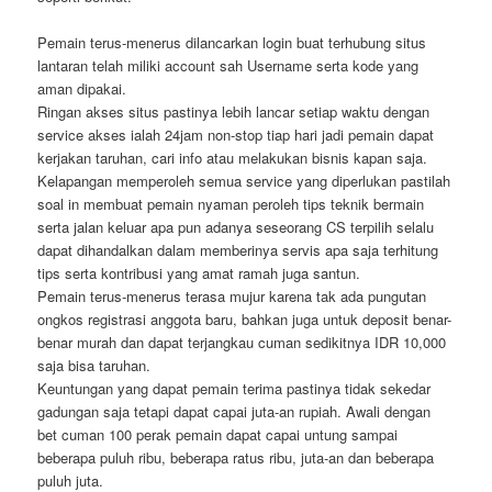
Pemain terus-menerus dilancarkan login buat terhubung situs
lantaran telah miliki account sah Username serta kode yang
aman dipakai.
Ringan akses situs pastinya lebih lancar setiap waktu dengan
service akses ialah 24jam non-stop tiap hari jadi pemain dapat
kerjakan taruhan, cari info atau melakukan bisnis kapan saja.
Kelapangan memperoleh semua service yang diperlukan pastilah
soal in membuat pemain nyaman peroleh tips teknik bermain
serta jalan keluar apa pun adanya seseorang CS terpilih selalu
dapat dihandalkan dalam memberinya servis apa saja terhitung
tips serta kontribusi yang amat ramah juga santun.
Pemain terus-menerus terasa mujur karena tak ada pungutan
ongkos registrasi anggota baru, bahkan juga untuk deposit benar-
benar murah dan dapat terjangkau cuman sedikitnya IDR 10,000
saja bisa taruhan.
Keuntungan yang dapat pemain terima pastinya tidak sekedar
gadungan saja tetapi dapat capai juta-an rupiah. Awali dengan
bet cuman 100 perak pemain dapat capai untung sampai
beberapa puluh ribu, beberapa ratus ribu, juta-an dan beberapa
puluh juta.