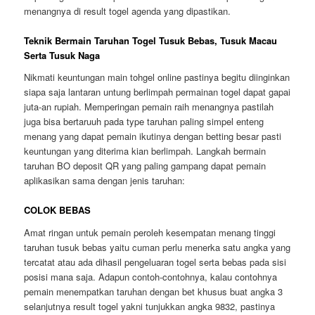
menangnya di result togel agenda yang dipastikan.
Teknik Bermain Taruhan Togel Tusuk Bebas, Tusuk Macau
Serta Tusuk Naga
Nikmati keuntungan main tohgel online pastinya begitu diinginkan
siapa saja lantaran untung berlimpah permainan togel dapat gapai
juta-an rupiah. Memperingan pemain raih menangnya pastilah
juga bisa bertaruuh pada type taruhan paling simpel enteng
menang yang dapat pemain ikutinya dengan betting besar pasti
keuntungan yang diterima kian berlimpah. Langkah bermain
taruhan BO deposit QR yang paling gampang dapat pemain
aplikasikan sama dengan jenis taruhan:
COLOK BEBAS
Amat ringan untuk pemain peroleh kesempatan menang tinggi
taruhan tusuk bebas yaitu cuman perlu menerka satu angka yang
tercatat atau ada dihasil pengeluaran togel serta bebas pada sisi
posisi mana saja. Adapun contoh-contohnya, kalau contohnya
pemain menempatkan taruhan dengan bet khusus buat angka 3
selanjutnya result togel yakni tunjukkan angka 9832, pastinya