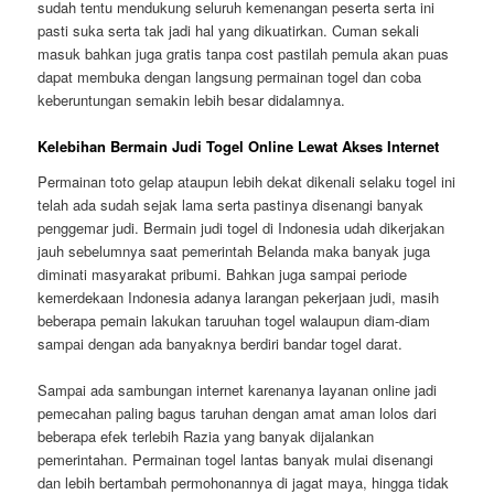
sudah tentu mendukung seluruh kemenangan peserta serta ini
pasti suka serta tak jadi hal yang dikuatirkan. Cuman sekali
masuk bahkan juga gratis tanpa cost pastilah pemula akan puas
dapat membuka dengan langsung permainan togel dan coba
keberuntungan semakin lebih besar didalamnya.
Kelebihan Bermain Judi Togel Online Lewat Akses Internet
Permainan toto gelap ataupun lebih dekat dikenali selaku togel ini
telah ada sudah sejak lama serta pastinya disenangi banyak
penggemar judi. Bermain judi togel di Indonesia udah dikerjakan
jauh sebelumnya saat pemerintah Belanda maka banyak juga
diminati masyarakat pribumi. Bahkan juga sampai periode
kemerdekaan Indonesia adanya larangan pekerjaan judi, masih
beberapa pemain lakukan taruuhan togel walaupun diam-diam
sampai dengan ada banyaknya berdiri bandar togel darat.
Sampai ada sambungan internet karenanya layanan online jadi
pemecahan paling bagus taruhan dengan amat aman lolos dari
beberapa efek terlebih Razia yang banyak dijalankan
pemerintahan. Permainan togel lantas banyak mulai disenangi
dan lebih bertambah permohonannya di jagat maya, hingga tidak