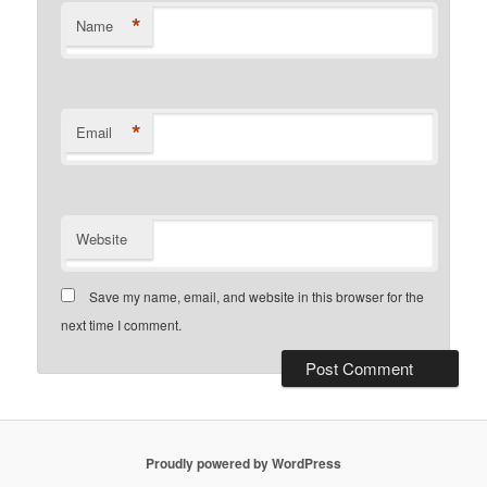
*
Name
*
Email
Website
Save my name, email, and website in this browser for the
next time I comment.
Proudly powered by WordPress