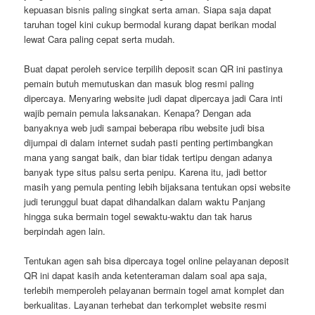
kepuasan bisnis paling singkat serta aman. Siapa saja dapat
taruhan togel kini cukup bermodal kurang dapat berikan modal
lewat Cara paling cepat serta mudah.
Buat dapat peroleh service terpilih deposit scan QR ini pastinya
pemain butuh memutuskan dan masuk blog resmi paling
dipercaya. Menyaring website judi dapat dipercaya jadi Cara inti
wajib pemain pemula laksanakan. Kenapa? Dengan ada
banyaknya web judi sampai beberapa ribu website judi bisa
dijumpai di dalam internet sudah pasti penting pertimbangkan
mana yang sangat baik, dan biar tidak tertipu dengan adanya
banyak type situs palsu serta penipu. Karena itu, jadi bettor
masih yang pemula penting lebih bijaksana tentukan opsi website
judi terunggul buat dapat dihandalkan dalam waktu Panjang
hingga suka bermain togel sewaktu-waktu dan tak harus
berpindah agen lain.
Tentukan agen sah bisa dipercaya togel online pelayanan deposit
QR ini dapat kasih anda ketenteraman dalam soal apa saja,
terlebih memperoleh pelayanan bermain togel amat komplet dan
berkualitas. Layanan terhebat dan terkomplet website resmi