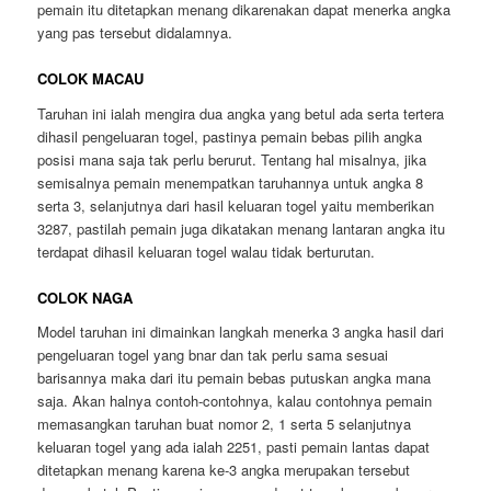
pemain itu ditetapkan menang dikarenakan dapat menerka angka
yang pas tersebut didalamnya.
COLOK MACAU
Taruhan ini ialah mengira dua angka yang betul ada serta tertera
dihasil pengeluaran togel, pastinya pemain bebas pilih angka
posisi mana saja tak perlu berurut. Tentang hal misalnya, jika
semisalnya pemain menempatkan taruhannya untuk angka 8
serta 3, selanjutnya dari hasil keluaran togel yaitu memberikan
3287, pastilah pemain juga dikatakan menang lantaran angka itu
terdapat dihasil keluaran togel walau tidak berturutan.
COLOK NAGA
Model taruhan ini dimainkan langkah menerka 3 angka hasil dari
pengeluaran togel yang bnar dan tak perlu sama sesuai
barisannya maka dari itu pemain bebas putuskan angka mana
saja. Akan halnya contoh-contohnya, kalau contohnya pemain
memasangkan taruhan buat nomor 2, 1 serta 5 selanjutnya
keluaran togel yang ada ialah 2251, pasti pemain lantas dapat
ditetapkan menang karena ke-3 angka merupakan tersebut