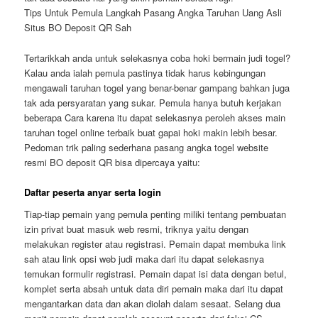
Tips Untuk Pemula Langkah Pasang Angka Taruhan Uang Asli
Situs BO Deposit QR Sah
Tertarikkah anda untuk selekasnya coba hoki bermain judi togel?
Kalau anda ialah pemula pastinya tidak harus kebingungan
mengawali taruhan togel yang benar-benar gampang bahkan juga
tak ada persyaratan yang sukar. Pemula hanya butuh kerjakan
beberapa Cara karena itu dapat selekasnya peroleh akses main
taruhan togel online terbaik buat gapai hoki makin lebih besar.
Pedoman trik paling sederhana pasang angka togel website
resmi BO deposit QR bisa dipercaya yaitu:
Daftar peserta anyar serta login
Tiap-tiap pemain yang pemula penting miliki tentang pembuatan
izin privat buat masuk web resmi, triknya yaitu dengan
melakukan register atau registrasi. Pemain dapat membuka link
sah atau link opsi web judi maka dari itu dapat selekasnya
temukan formulir registrasi. Pemain dapat isi data dengan betul,
komplet serta absah untuk data diri pemain maka dari itu dapat
mengantarkan data dan akan diolah dalam sesaat. Selang dua