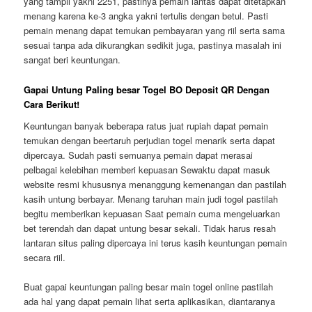
yang tampil yakni 2251, pastinya pemain lantas dapat ditetapkan
menang karena ke-3 angka yakni tertulis dengan betul. Pasti
pemain menang dapat temukan pembayaran yang riil serta sama
sesuai tanpa ada dikurangkan sedikit juga, pastinya masalah ini
sangat beri keuntungan.
Gapai Untung Paling besar Togel BO Deposit QR Dengan
Cara Berikut!
Keuntungan banyak beberapa ratus juat rupiah dapat pemain
temukan dengan beertaruh perjudian togel menarik serta dapat
dipercaya. Sudah pasti semuanya pemain dapat merasai
pelbagai kelebihan memberi kepuasan Sewaktu dapat masuk
website resmi khususnya menanggung kemenangan dan pastilah
kasih untung berbayar. Menang taruhan main judi togel pastilah
begitu memberikan kepuasan Saat pemain cuma mengeluarkan
bet terendah dan dapat untung besar sekali. Tidak harus resah
lantaran situs paling dipercaya ini terus kasih keuntungan pemain
secara riil.
Buat gapai keuntungan paling besar main togel online pastilah
ada hal yang dapat pemain lihat serta aplikasikan, diantaranya