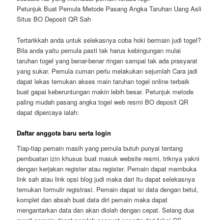
Petunjuk Buat Pemula Metode Pasang Angka Taruhan Uang Asli
Situs BO Deposit QR Sah
Tertarikkah anda untuk selekasnya coba hoki bermain judi togel?
Bila anda yaitu pemula pasti tak harus kebingungan mulai
taruhan togel yang benar-benar ringan sampai tak ada prasyarat
yang sukar. Pemula cuman perlu melakukan sejumlah Cara jadi
dapat lekas temukan akses main taruhan togel online terbaik
buat gapai keberuntungan makin lebih besar. Petunjuk metode
paling mudah pasang angka togel web resmi BO deposit QR
dapat dipercaya ialah:
Daftar anggota baru serta login
Tiap-tiap pemain masih yang pemula butuh punyai tentang
pembuatan izin khusus buat masuk website resmi, triknya yakni
dengan kerjakan register atau register. Pemain dapat membuka
link sah atau link opsi blog judi maka dari itu dapat selekasnya
temukan formulir registrasi. Pemain dapat isi data dengan betul,
komplet dan absah buat data diri pemain maka dapat
mengantarkan data dan akan diolah dengan cepat. Selang dua