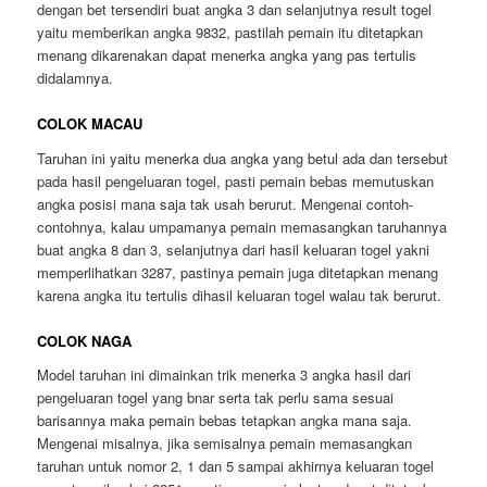
dengan bet tersendiri buat angka 3 dan selanjutnya result togel
yaitu memberikan angka 9832, pastilah pemain itu ditetapkan
menang dikarenakan dapat menerka angka yang pas tertulis
didalamnya.
COLOK MACAU
Taruhan ini yaitu menerka dua angka yang betul ada dan tersebut
pada hasil pengeluaran togel, pasti pemain bebas memutuskan
angka posisi mana saja tak usah berurut. Mengenai contoh-
contohnya, kalau umpamanya pemain memasangkan taruhannya
buat angka 8 dan 3, selanjutnya dari hasil keluaran togel yakni
memperlihatkan 3287, pastinya pemain juga ditetapkan menang
karena angka itu tertulis dihasil keluaran togel walau tak berurut.
COLOK NAGA
Model taruhan ini dimainkan trik menerka 3 angka hasil dari
pengeluaran togel yang bnar serta tak perlu sama sesuai
barisannya maka pemain bebas tetapkan angka mana saja.
Mengenai misalnya, jika semisalnya pemain memasangkan
taruhan untuk nomor 2, 1 dan 5 sampai akhirnya keluaran togel