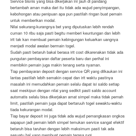
Service bisnis yang bisa dikerjakan ini jauh di pandang
bertambah aman maka dari itu tidak ada wujud penyimpangan,
kebohongan atau penipuan apa pun pastilah ringan buat pemain
untuk memberikan modal.
Nilai sekurang-kurangnya bet yang diputuskan lebih rendah
cuman 10 ribu saja pasti begitu memberi keuntungan dan lebih
irit tak kan membuat pemain kebingungan keluarkan uangnya
menjadi modal awalan bermain togel.
Sudah pasti betaruh bakal berasa irit cost dikarenakan tidak ada
pungutan pembayaran daftar peserta baru dan perihal ini
membikin pemain juga makin tenang serta nyaman.
Tiap pembayaran deposit dengan service QR yang dilkaukan ini
lantas pastilah lebih semakin cepat dan irit waktu pastinya
masalah ini memudahkan pemain selalu dapat isi saldo setiap
saat meskipun dengan nilai yang sedikit pasti saldo account
automatis selalu bisa dikerjakan amat simpel maka tidak pernah
limit, pastilah pemain juga dapat bertaruuh togel sewaktu-waktu
tiada kekurangan modal.
Tiap bayar deposit ini juga tidak ada wujud pemangkasan ongkos
aapapun jadi pemain lebih simpel temukan service sangat efektif
betaruh bisa taruhan dengan lebih maksimum pasti tak ada
sesuatu hal yang membuat pemain terasa rugi.