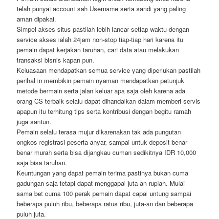
telah punyai account sah Username serta sandi yang paling
aman dipakai.
Simpel akses situs pastilah lebih lancar setiap waktu dengan
service akses ialah 24jam non-stop tiap-tiap hari karena itu
pemain dapat kerjakan taruhan, cari data atau melakukan
transaksi bisnis kapan pun.
Keluasaan mendapatkan semua service yang diperlukan pastilah
perihal in membikin pemain nyaman mendapatkan petunjuk
metode bermain serta jalan keluar apa saja oleh karena ada
orang CS terbaik selalu dapat dihandalkan dalam memberi servis
apapun itu terhitung tips serta kontribusi dengan begitu ramah
juga santun.
Pemain selalu terasa mujur dikarenakan tak ada pungutan
ongkos registrasi peserta anyar, sampai untuk deposit benar-
benar murah serta bisa dijangkau cuman sedikitnya IDR 10,000
saja bisa taruhan.
Keuntungan yang dapat pemain terima pastinya bukan cuma
gadungan saja tetapi dapat menggapai juta-an rupiah. Mulai
sama bet cuma 100 perak pemain dapat capai untung sampai
beberapa puluh ribu, beberapa ratus ribu, juta-an dan beberapa
puluh juta.