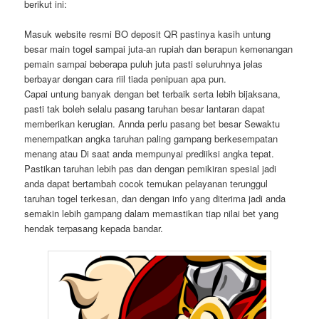
berikut ini:
Masuk website resmi BO deposit QR pastinya kasih untung
besar main togel sampai juta-an rupiah dan berapun kemenangan
pemain sampai beberapa puluh juta pasti seluruhnya jelas
berbayar dengan cara riil tiada penipuan apa pun.
Capai untung banyak dengan bet terbaik serta lebih bijaksana,
pasti tak boleh selalu pasang taruhan besar lantaran dapat
memberikan kerugian. Annda perlu pasang bet besar Sewaktu
menempatkan angka taruhan paling gampang berkesempatan
menang atau Di saat anda mempunyai prediiksi angka tepat.
Pastikan taruhan lebih pas dan dengan pemikiran spesial jadi
anda dapat bertambah cocok temukan pelayanan terunggul
taruhan togel terkesan, dan dengan info yang diterima jadi anda
semakin lebih gampang dalam memastikan tiap nilai bet yang
hendak terpasang kepada bandar.