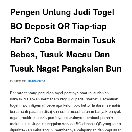
Pengen Untung Judi Togel
BO Deposit QR Tiap-tiap
Hari? Coba Bermain Tusuk
Bebas, Tusuk Macau Dan
Tusuk Naga! Pangkalan Bun
Posted on
16/05/2023
Berkata tentang perjudian togel pastinya saat ini sudahlah
banyak disiapkan bermacam blog judi pada internet. Permainan
togel makin digemari beberapa kelompok bettor lantaran semakin
bertambah pasaran disajikan serta model taruhan banyak banyak
ragam makin menarik pastinya seluruhnya membuat pemain
makin suka. Juga keunggulan service BO deposit QR yang ramai
dipraktekkan sekarang ini memberinya kelapangan dan kepuasan