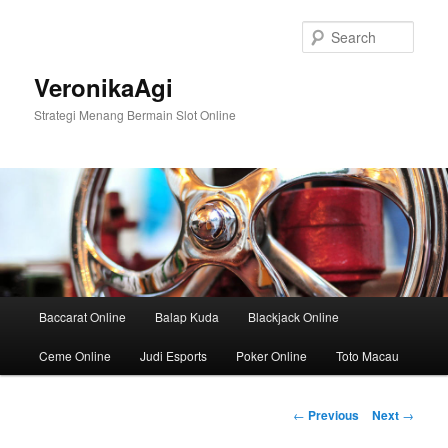
Skip
to
Sear
primary
content
VeronikaAgi
Strategi Menang Bermain Slot Online
Main
Baccarat Online
Balap Kuda
Blackjack Online
menu
Ceme Online
Judi Esports
Poker Online
Toto Macau
Post
←
Previous
Next
→
navigation