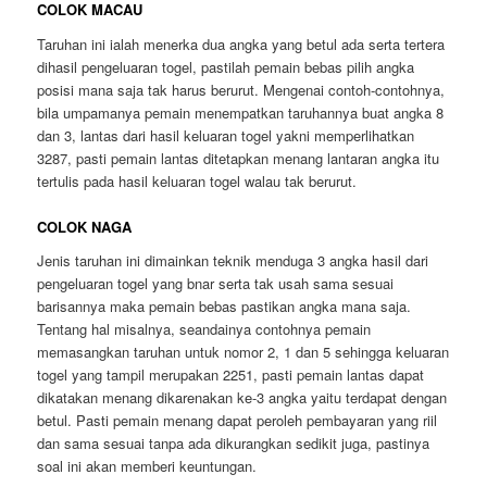
COLOK MACAU
Taruhan ini ialah menerka dua angka yang betul ada serta tertera
dihasil pengeluaran togel, pastilah pemain bebas pilih angka
posisi mana saja tak harus berurut. Mengenai contoh-contohnya,
bila umpamanya pemain menempatkan taruhannya buat angka 8
dan 3, lantas dari hasil keluaran togel yakni memperlihatkan
3287, pasti pemain lantas ditetapkan menang lantaran angka itu
tertulis pada hasil keluaran togel walau tak berurut.
COLOK NAGA
Jenis taruhan ini dimainkan teknik menduga 3 angka hasil dari
pengeluaran togel yang bnar serta tak usah sama sesuai
barisannya maka pemain bebas pastikan angka mana saja.
Tentang hal misalnya, seandainya contohnya pemain
memasangkan taruhan untuk nomor 2, 1 dan 5 sehingga keluaran
togel yang tampil merupakan 2251, pasti pemain lantas dapat
dikatakan menang dikarenakan ke-3 angka yaitu terdapat dengan
betul. Pasti pemain menang dapat peroleh pembayaran yang riil
dan sama sesuai tanpa ada dikurangkan sedikit juga, pastinya
soal ini akan memberi keuntungan.