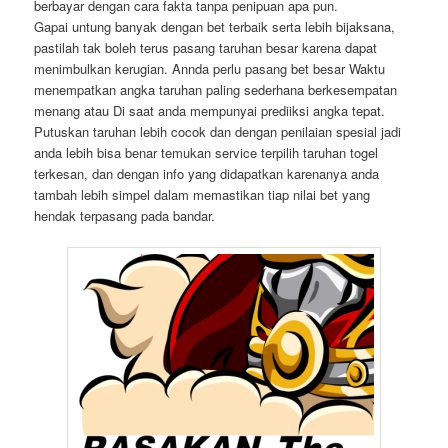
berbayar dengan cara fakta tanpa penipuan apa pun.
Gapai untung banyak dengan bet terbaik serta lebih bijaksana,
pastilah tak boleh terus pasang taruhan besar karena dapat
menimbulkan kerugian. Annda perlu pasang bet besar Waktu
menempatkan angka taruhan paling sederhana berkesempatan
menang atau Di saat anda mempunyai prediiksi angka tepat.
Putuskan taruhan lebih cocok dan dengan penilaian spesial jadi
anda lebih bisa benar temukan service terpilih taruhan togel
terkesan, dan dengan info yang didapatkan karenanya anda
tambah lebih simpel dalam memastikan tiap nilai bet yang
hendak terpasang pada bandar.