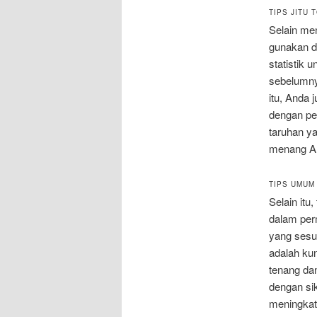
TIPS JITU
Selain me
gunakan d
statistik 
sebelumny
itu, Anda 
dengan pe
taruhan ya
menang A
TIPS UMUM
Selain it
dalam per
yang sesu
adalah kun
tenang da
dengan si
meningkatk