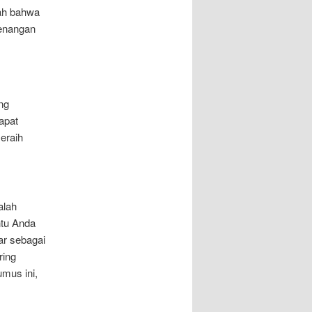
ah bahwa
menangan
ng
apat
eraih
alah
tu Anda
ar sebagai
ring
mus ini,