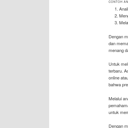
CONTOH AN
Anal
Meng
Mela
Dengan me
dan meman
menang da
Untuk me
terbaru. 
online ata
bahwa pre
Melalui an
pemahaman
untuk me
Dengan me