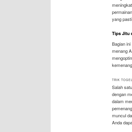
meningkat
permainan
yang pasti
Tips Jitu
Bagian ini
menang An
mengoptim
kemenanga
TRIK TOGE
Salah sat
dengan me
dalam mem
pemenang.
muncul da
Anda dapa