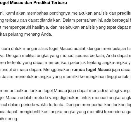
Togel Macau dan Prediksi Terbaru
 ini, kami akan membahas pentingnya melakukan analisis dan
predik
g terbaru dan dapat diandalkan. Dalam permainan ini, ada berbagai f
t mempengaruhi hasilnya, dan melakukan analisis yang tepat dapat
kan peluang menang Anda.
u cara untuk menganalisis togel Macau adalah dengan mempelajari ha
a. Dengan melihat angka yang muncul secara berkala, Anda dapat m
 tren tertentu yang dapat memberikan petunjuk tentang angka-angka 
muncul di masa depan. Menggunakan
rumus togel Macau
juga dapa
dalam menentukan angka yang memiliki kemungkinan tinggi untuk 
, memanfaatkan tarikan togel Macau juga dapat menjadi strategi yang e
ogel Macau adalah metode yang digunakan untuk mencari angka-ang
ncul dalam periode waktu tertentu. Dengan memperhatikan tarikan to
da dapat mengidentifikasi angka-angka yang memiliki kecenderunga
ih sering.