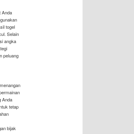
t Anda
ggunakan
il togel
l. Selain
asi angka
tegi
an peluang
kemenangan
 permainan
g Anda
ntuk tetap
lahan
gan bijak