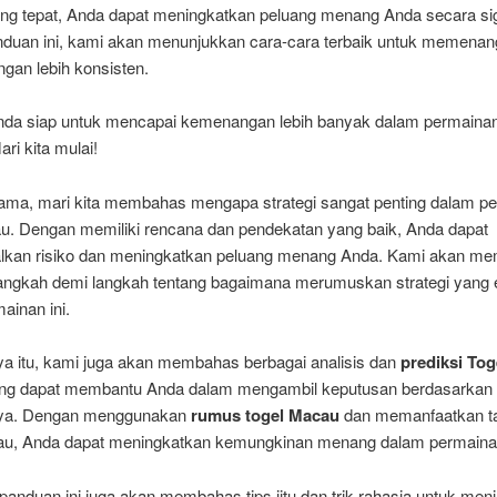
yang tepat, Anda dapat meningkatkan peluang menang Anda secara sig
duan ini, kami akan menunjukkan cara-cara terbaik untuk memenan
gan lebih konsisten.
da siap untuk mencapai kemenangan lebih banyak dalam permainan
i kita mulai!
ama, mari kita membahas mengapa strategi sangat penting dalam p
u. Dengan memiliki rencana dan pendekatan yang baik, Anda dapat
kan risiko dan meningkatkan peluang menang Anda. Kami akan me
angkah demi langkah tentang bagaimana merumuskan strategi yang e
ainan ini.
ya itu, kami juga akan membahas berbagai analisis dan
prediksi To
ang dapat membantu Anda dalam mengambil keputusan berdasarkan 
ya. Dengan menggunakan
rumus togel Macau
dan memanfaatkan ta
au, Anda dapat meningkatkan kemungkinan menang dalam permainan
, panduan ini juga akan membahas tips jitu dan trik rahasia untuk me