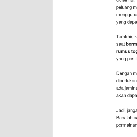
peluang m
menggunak
yang dap
Terakhir,
saat
berm
rumus to
yang positi
Dengan me
diperluka
ada jamin
akan dapa
Jadi, jan
Bacalah p
permainan