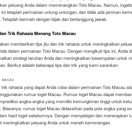
kan peluang Anda dalam memenangkan Toto Macau. Namun, ingatl
 ini tetaplah permainan untung-untungan, dan tidak ada jaminan ke
. Tetaplah bermain dengan bijak dan bertanggung jawab.
 dan Trik Rahasia Menang Toto Macau
 akan memberikan tips jitu dan trik rahasia untuk meningkatkan pelua
da dalam permainan Toto Macau. Dengan mengikuti tips ini, Anda d
alkan strategi taruhan Anda dan meningkatkan kesempatan untuk m
n. Berikut adalah beberapa tips dan trik yang kami sarankan:
L MACAU
u trik rahasia yang dapat Anda coba dalam permainan Toto Macau ad
nggunakan rumus togel Macau. Rumus togel Macau dapat memban
prediksi angka-angka yang memiliki kemungkinan tinggi untuk kelu
 Biasanya, rumus togel Macau didasarkan pada pola angka yang se
lam hasil togel sebelumnya. Dengan mempelajari dan menerapkan ru
t meningkatkan peluang Anda untuk meraih kemenangan.