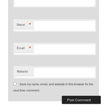
*
Name
*
Email
Website
Save my name, email, and website in this browser for the
next time I comment.