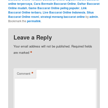
online terpercaya
,
Cara Bermain Baccarat Online
,
Daftar Baccarat
Online mudah
,
Game Baccarat Online paling populer
,
Link
Baccarat Online terbaru
,
Live Baccarat Online Indonesia
,
Situs
Baccarat Online resmi
,
strategi menang baccarat online
by
admin
.
Bookmark the
permalink
.
Leave a Reply
Your email address will not be published.
Required fields
*
are marked
*
Comment