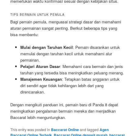
memerlukan waktu konfirmasi sesuai dengan kebijakan situs.
TIPS BERMAIN UNTUK PEMULA
Bagi pemain pemula, menguasai strategi dasar dan memahami
aturan permainan sangat penting. Berikut beberapa tips yang
bisa membantu:
Mulai dengan Taruhan Kecil
: Pemain disarankan untuk
memulai dengan taruhan kecil untuk memahami alur
permainan.
Pelajari Aturan Dasar
: Memahami cara bermain dan jenis
taruhan yang tersedia bisa meningkatkan peluang menang.
Manajemen Keuangan
: Tetapkan batas anggaran untuk
diri sendiri agar tidak kehilangan lebih dari yang
direncanakan.
Dengan mengikuti panduan ini, pemain baru di Panda 8 dapat
meningkatkan pengalaman bermain mereka dan menjadikan
Baccarat lebih menguntungkan.
This entry was posted in
Baccarat Online
and tagged
Agen
Baccarat Online Terbaik
,
Baccarat Online deposit murah
,
baccarat