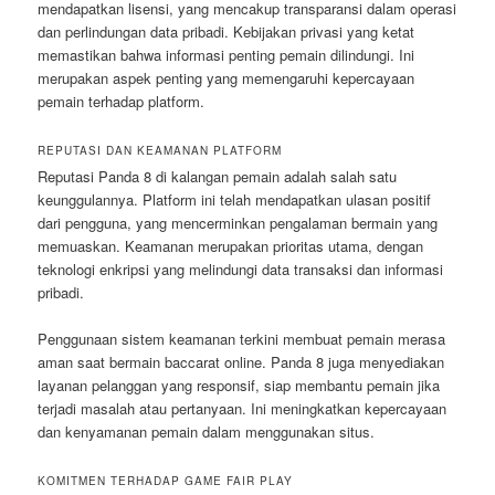
mendapatkan lisensi, yang mencakup transparansi dalam operasi
dan perlindungan data pribadi. Kebijakan privasi yang ketat
memastikan bahwa informasi penting pemain dilindungi. Ini
merupakan aspek penting yang memengaruhi kepercayaan
pemain terhadap platform.
REPUTASI DAN KEAMANAN PLATFORM
Reputasi Panda 8 di kalangan pemain adalah salah satu
keunggulannya. Platform ini telah mendapatkan ulasan positif
dari pengguna, yang mencerminkan pengalaman bermain yang
memuaskan. Keamanan merupakan prioritas utama, dengan
teknologi enkripsi yang melindungi data transaksi dan informasi
pribadi.
Penggunaan sistem keamanan terkini membuat pemain merasa
aman saat bermain baccarat online. Panda 8 juga menyediakan
layanan pelanggan yang responsif, siap membantu pemain jika
terjadi masalah atau pertanyaan. Ini meningkatkan kepercayaan
dan kenyamanan pemain dalam menggunakan situs.
KOMITMEN TERHADAP GAME FAIR PLAY