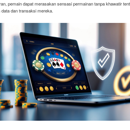
uran, pemain dapat merasakan sensasi permainan tanpa khawatir ten
data dan transaksi mereka.