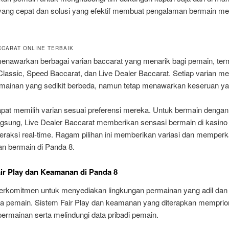
ang cepat dan solusi yang efektif membuat pengalaman bermain men
CCARAT ONLINE TERBAIK
enawarkan berbagai varian baccarat yang menarik bagi pemain, te
lassic, Speed Baccarat, dan Live Dealer Baccarat. Setiap varian mem
rmainan yang sedikit berbeda, namun tetap menawarkan keseruan y
pat memilih varian sesuai preferensi mereka. Untuk bermain dengan
gsung, Live Dealer Baccarat memberikan sensasi bermain di kasino f
teraksi real-time. Ragam pilihan ini memberikan variasi dan memper
n bermain di Panda 8.
ir Play dan Keamanan di Panda 8
erkomitmen untuk menyediakan lingkungan permainan yang adil da
a pemain. Sistem Fair Play dan keamanan yang diterapkan memprio
 permainan serta melindungi data pribadi pemain.