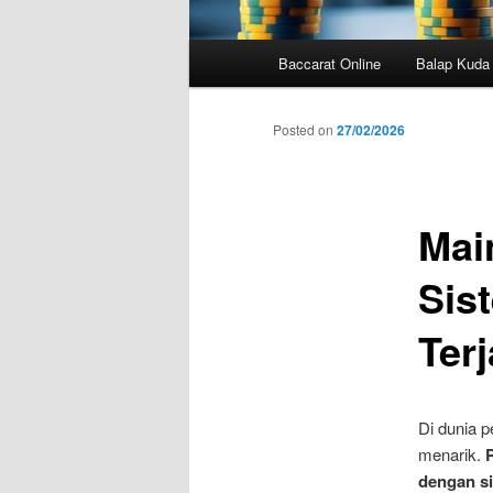
Main
Baccarat Online
Balap Kuda
menu
Posted on
27/02/2026
Mai
Sis
Ter
Di dunia p
menarik.
dengan si