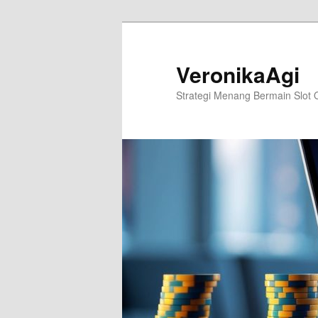
Skip
to
primary
VeronikaAgi
content
Strategi Menang Bermain Slot 