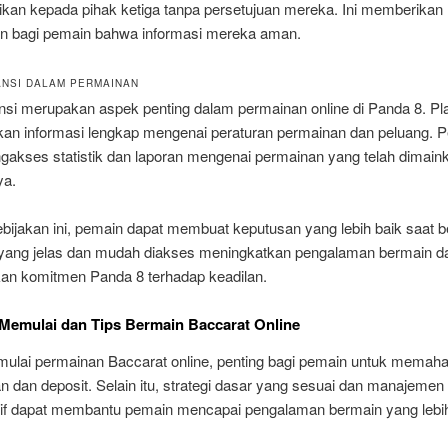
ikan kepada pihak ketiga tanpa persetujuan mereka. Ini memberikan
n bagi pemain bahwa informasi mereka aman.
NSI DALAM PERMAINAN
si merupakan aspek penting dalam permainan online di Panda 8. Pla
an informasi lengkap mengenai peraturan permainan dan peluang. 
gakses statistik dan laporan mengenai permainan yang telah dimain
ya.
bijakan ini, pemain dapat membuat keputusan yang lebih baik saat b
 yang jelas dan mudah diakses meningkatkan pengalaman bermain d
n komitmen Panda 8 terhadap keadilan.
Memulai dan Tips Bermain Baccarat Online
ulai permainan Baccarat online, penting bagi pemain untuk memah
n dan deposit. Selain itu, strategi dasar yang sesuai dan manajemen
tif dapat membantu pemain mencapai pengalaman bermain yang lebih