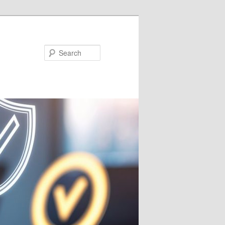
Search