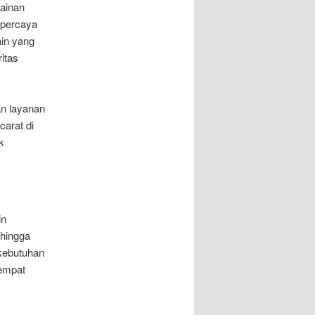
ainan
 percaya
in yang
itas
an layanan
arat di
k
in
 hingga
kebutuhan
tempat