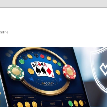
Online