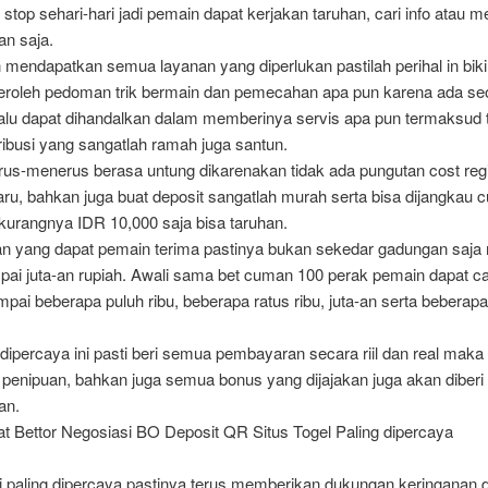
stop sehari-hari jadi pemain dapat kerjakan taruhan, cari info atau 
an saja.
 mendapatkan semua layanan yang diperlukan pastilah perihal in bik
roleh pedoman trik bermain dan pemecahan apa pun karena ada s
elalu dapat dihandalkan dalam memberinya servis apa pun termaksud t
ribusi yang sangatlah ramah juga santun.
rus-menerus berasa untung dikarenakan tidak ada pungutan cost regi
ru, bahkan juga buat deposit sangatlah murah serta bisa dijangkau 
kurangnya IDR 10,000 saja bisa taruhan.
n yang dapat pemain terima pastinya bukan sekedar gadungan saja
pai juta-an rupiah. Awali sama bet cuman 100 perak pemain dapat c
pai beberapa puluh ribu, beberapa ratus ribu, juta-an serta beberapa
 dipercaya ini pasti beri semua pembayaran secara riil dan real maka
 penipuan, bahkan juga semua bonus yang dijajakan juga akan diberi
an.
at Bettor Negosiasi BO Deposit QR Situs Togel Paling dipercaya
i paling dipercaya pastinya terus memberikan dukungan keringanan 