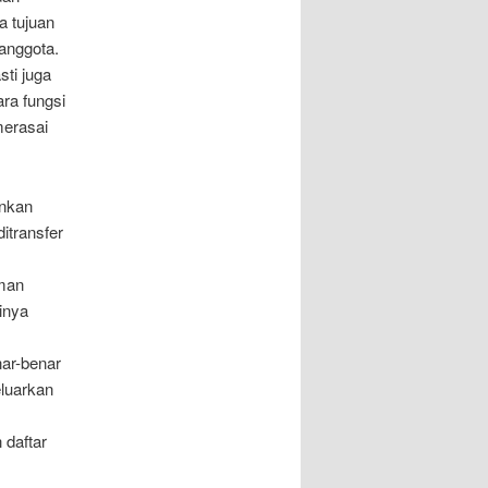
a tujuan
anggota.
ti juga
ra fungsi
merasai
ankan
itransfer
aman
inya
nar-benar
eluarkan
 daftar