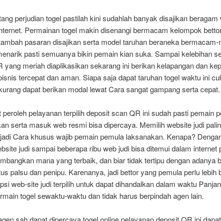
tang perjudian togel pastilah kini sudahlah banyak disajikan beragam
internet. Permainan togel makin disenangi bermacam kelompok bettor
tambah pasaran disajikan serta model taruhan beraneka bermaca
enarik pasti semuanya bikin pemain kian suka. Sampai kelebihan s
R yang meriah diaplikasikan sekarang ini berikan kelapangan dan ke
bisnis tercepat dan aman. Siapa saja dapat taruhan togel waktu ini c
kurang dapat berikan modal lewat Cara sangat gampang serta cepat.
 peroleh pelayanan terpilih deposit scan QR ini sudah pasti pemain p
n serta masuk web resmi bisa dipercaya. Memilih website judi pali
 jadi Cara khusus wajib pemain pemula laksanakan. Kenapa? Denga
site judi sampai beberapa ribu web judi bisa ditemui dalam internet 
imbangkan mana yang terbaik, dan biar tidak tertipu dengan adanya
s palsu dan penipu. Karenanya, jadi bettor yang pemula perlu lebih 
psi web-site judi terpilih untuk dapat dihandalkan dalam waktu Panja
main togel sewaktu-waktu dan tidak harus berpindah agen lain.
gen sah dapat dipercaya togel online pelayanan deposit QR ini dapat