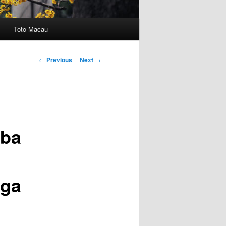
Toto Macau
Post
←
Previous
Next
→
navigation
oba
nga