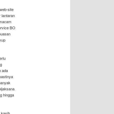
 web-site
 lantaran
m-macam
ervice BO
puasan
ukup
erlu
ng
n ada
pastinya
 banyak
bijaksana
ng hingga
 kasih