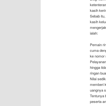
ketentera
kasih ker
Sebab itu,
kasih kel
mengerjak
ialah:
Pemain ri
cuma deng
ke nomor 
Pelayanan 
hingga ti
ringan bu
Nilai sedi
memberi k
uangnya s
Tentunya b
peserta a