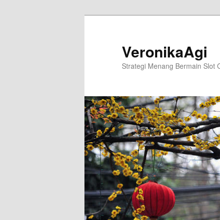
Skip
to
primary
VeronikaAgi
content
Strategi Menang Bermain Slot 