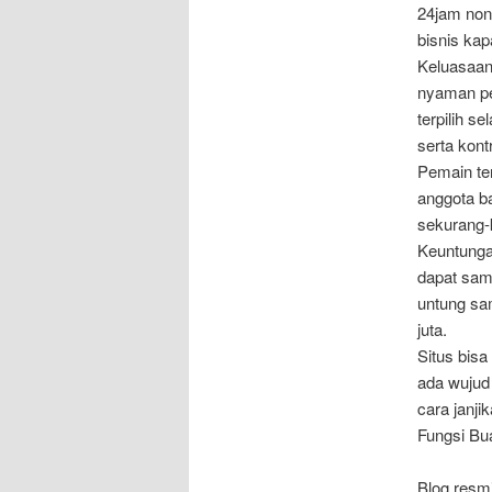
24jam non 
bisnis kap
Keluasaan
nyaman pe
terpilih s
serta kont
Pemain te
anggota ba
sekurang-
Keuntunga
dapat sam
untung sam
juta.
Situs bisa
ada wujud
cara janjik
Fungsi Bu
Blog resm