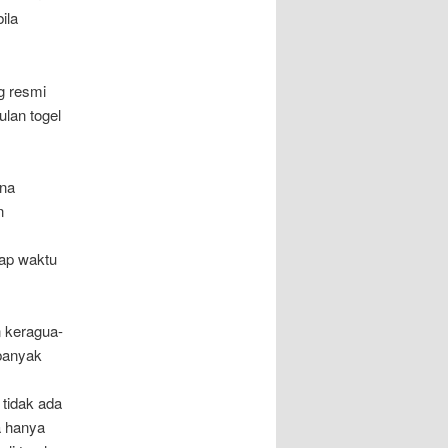
ila
g resmi
ulan togel
ana
n
iap waktu
n keragua-
 banyak
 tidak ada
a hanya