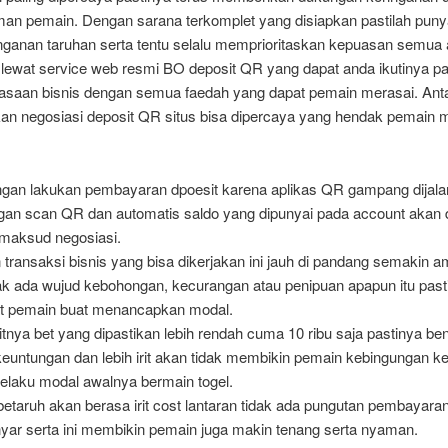
man pemain. Dengan sarana terkomplet yang disiapkan pastilah puny
inganan taruhan serta tentu selalu memprioritaskan kepuasan semua 
 lewat service web resmi BO deposit QR yang dapat anda ikutinya pas
uasaan bisnis dengan semua faedah yang dapat pemain merasai. Anta
an negosiasi deposit QR situs bisa dipercaya yang hendak pemain 
ngan lakukan pembayaran dpoesit karena aplikas QR gampang dijal
an scan QR dan automatis saldo yang dipunyai pada account akan d
maksud negosiasi.
transaksi bisnis yang bisa dikerjakan ini jauh di pandang semakin 
dak ada wujud kebohongan, kecurangan atau penipuan apapun itu past
at pemain buat menancapkan modal.
kitnya bet yang dipastikan lebih rendah cuma 10 ribu saja pastinya be
euntungan dan lebih irit akan tidak membikin pemain kebingungan k
elaku modal awalnya bermain togel.
etaruh akan berasa irit cost lantaran tidak ada pungutan pembayaran
nyar serta ini membikin pemain juga makin tenang serta nyaman.