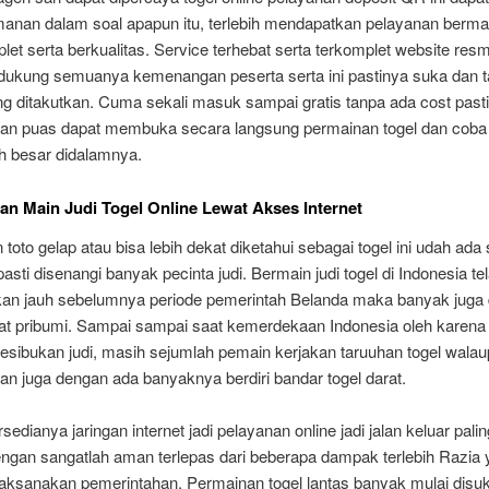
anan dalam soal apapun itu, terlebih mendapatkan pelayanan bermai
et serta berkualitas. Service terhebat serta terkomplet website res
dukung semuanya kemenangan peserta serta ini pastinya suka dan ta
ng ditakutkan. Cuma sekali masuk sampai gratis tanpa ada cost past
an puas dapat membuka secara langsung permainan togel dan coba
ih besar didalamnya.
n Main Judi Togel Online Lewat Akses Internet
toto gelap atau bisa lebih dekat diketahui sebagai togel ini udah ada
asti disenangi banyak pecinta judi. Bermain judi togel di Indonesia te
kan jauh sebelumnya periode pemerintah Belanda maka banyak juga 
t pribumi. Sampai sampai saat kemerdekaan Indonesia oleh karena
esibukan judi, masih sejumlah pemain kerjakan taruuhan togel wala
n juga dengan ada banyaknya berdiri bandar togel darat.
sedianya jaringan internet jadi pelayanan online jadi jalan keluar pali
engan sangatlah aman terlepas dari beberapa dampak terlebih Razia
laksanakan pemerintahan. Permainan togel lantas banyak mulai disuk