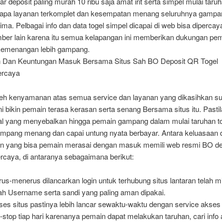
r deposit paling murah 10 ribu saja amat irit serta simpel mulai taruh
apa layanan terkomplet dan kesempatan menang seluruhnya gampan
rima. Pelbagai info dan data togel simpel dicapai di web bisa dipercay
umber lain karena itu semua kelapangan ini memberikan dukungan pe
emenangan lebih gampang.
 Dan Keuntungan Masuk Bersama Situs Sah BO Deposit QR Togel
ercaya
h kenyamanan atas semua service dan layanan yang dikasihkan su
 ini bikin pemain terasa kerasan serta senang Bersama situs itu. Pasti
al yang menyebalkan hingga pemain gampang dalam mulai taruhan t
mpang menang dan capai untung nyata berbayar. Antara keluasaan 
n yang bisa pemain merasai dengan masuk memili web resmi BO d
ercaya, di antaranya sebagaimana berikut:
us-menerus dilancarkan login untuk terhubung situs lantaran telah mil
ah Username serta sandi yang paling aman dipakai.
es situs pastinya lebih lancar sewaktu-waktu dengan service akses 
stop tiap hari karenanya pemain dapat melakukan taruhan, cari info 