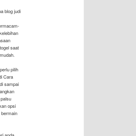
a blog judi
bermacam-
kelebihan
asaan
togel saat
 mudah.
erlu pilih
di Cara
di sampai
mbangkan
 palsu
kan opsi
a bermain
eri anda