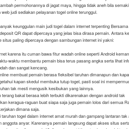
tambah permohonannya di jagat maya, hingga tidak aneh bila semaki
web judi sediakan pelayanan togel online terunggul.
anyak keunggulan main judi togel dalam internet terpenting Bersama
deposit QR dapat dipercaya yang jelas bisa dirasa pemain. Antara k
ne situs paling dipercaya dengan sambungan internet ini yakni:
rnet karena itu cuman bawa fitur wadah online seperti Android kema
ktu-waktu membantu pemain bisa terus pasang angka serta lihat info
dah dan sangat kencang.
nline membuat pemain berasa fleksibel taruhan dimanapun dan kap
getahui kapan skedul membuka tutup togel, pasti soal ini mempermu
ruhan tak mesti mengusik kesibukan yang lainnya.
erang bakal berasa lebih terbukti dikarenakan dengan android tak
an keragua-raguan buat siapa saja juga pemain lolos dari semua R
kerjakan dimana saja.
 taruhan togel dalam internet amat murah dan gampang lantaran tak 
n anggota anyar. Karenanya pemain langsung dapat akses situs sert