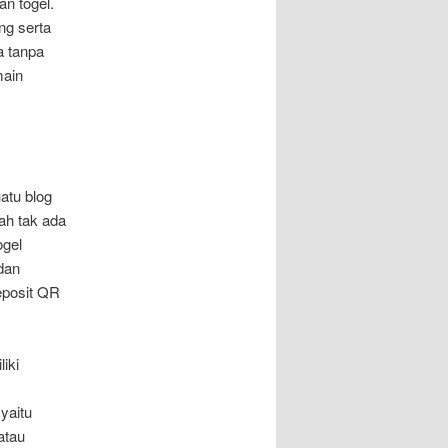
an togel.
g serta
a tanpa
main
atu blog
lah tak ada
ogel
dan
eposit QR
iki
yaitu
atau