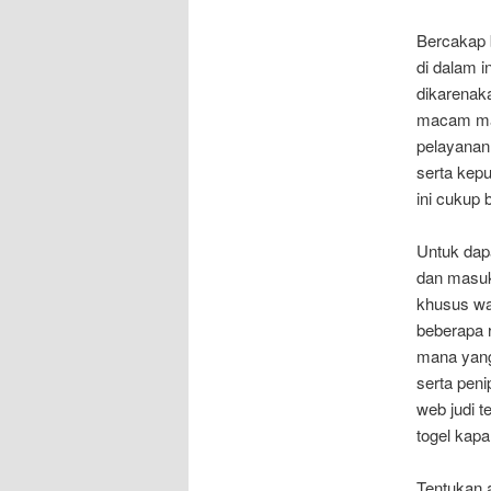
Bercakap b
di dalam i
dikarenak
macam mak
pelayanan
serta kepu
ini cukup
Untuk dapa
dan masuk 
khusus wa
beberapa r
mana yang 
serta peni
web judi t
togel kapa
Tentukan a