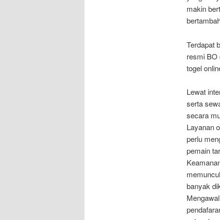
makin ber
bertambah 
Terdapat b
resmi BO 
togel onli
Lewat inte
serta sewa
secara mu
Layanan o
perlu men
pemain ta
Keamanan t
memunculk
banyak di
Mengawali
pendafara