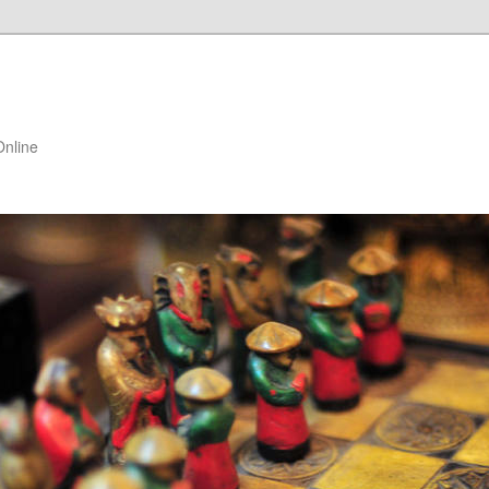
Online