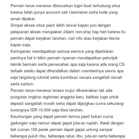
Pemain terus-menerus dilancarkan login buat terhubung situs
karena telah punya account sah Username serta kode yang
aman dipakai.
Simpel akses situs pasti lebih lancar kapan pun dengan
pelayanan akses merupakan 24jam non-stop tiap hari karena itu
pemain dapat kerjakan taruhan, cari info atau kerjakan bisnis
kapan saja.
Keringanan mendapatkan semua service yang diperlukan
pastinya hal in bikin pemain nyaman mendapatkan petunjuk
teknik bermain serta pemecahan apa saja karena ada orang CS
terbaik selalu dapat dihandalkan dalam memberinya servis apa
saja tergolong tutorial serta kontribusi secara sangatlah ramah
serta santun.
Pemain terus-menerus terasa mujur dikarenakan tak ada
pungutan ongkos registrasi anggota baru, bahkan juga untuk
deposit sangatlah murah serta dapat dijangkau cuma sekurang-
kurangnya IDR 10,000 saja bisa taruhan.
Keuntungan yang dapat pemain terima pasti bukan cuma
gadungan saja namun dapat gapai juta-an rupiah. Awali dengan
bet cuman 100 perak pemain dapat gapai untung sampai
beberapa puluh ribu, beberapa ratus ribu, juta-an serta beberapa