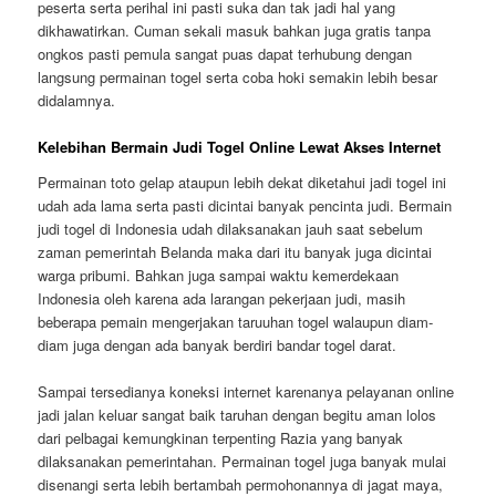
peserta serta perihal ini pasti suka dan tak jadi hal yang
dikhawatirkan. Cuman sekali masuk bahkan juga gratis tanpa
ongkos pasti pemula sangat puas dapat terhubung dengan
langsung permainan togel serta coba hoki semakin lebih besar
didalamnya.
Kelebihan Bermain Judi Togel Online Lewat Akses Internet
Permainan toto gelap ataupun lebih dekat diketahui jadi togel ini
udah ada lama serta pasti dicintai banyak pencinta judi. Bermain
judi togel di Indonesia udah dilaksanakan jauh saat sebelum
zaman pemerintah Belanda maka dari itu banyak juga dicintai
warga pribumi. Bahkan juga sampai waktu kemerdekaan
Indonesia oleh karena ada larangan pekerjaan judi, masih
beberapa pemain mengerjakan taruuhan togel walaupun diam-
diam juga dengan ada banyak berdiri bandar togel darat.
Sampai tersedianya koneksi internet karenanya pelayanan online
jadi jalan keluar sangat baik taruhan dengan begitu aman lolos
dari pelbagai kemungkinan terpenting Razia yang banyak
dilaksanakan pemerintahan. Permainan togel juga banyak mulai
disenangi serta lebih bertambah permohonannya di jagat maya,