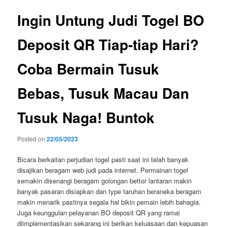
Ingin Untung Judi Togel BO
Deposit QR Tiap-tiap Hari?
Coba Bermain Tusuk
Bebas, Tusuk Macau Dan
Tusuk Naga! Buntok
Posted on
22/05/2023
Bicara berkaitan perjudian togel pasti saat ini telah banyak
disajikan beragam web judi pada internet. Permainan togel
semakin disenangi beragam golongan bettor lantaran makin
banyak pasaran disiapkan dan type taruhan beraneka beragam
makin menarik pastinya segala hal bikin pemain lebih bahagia.
Juga keunggulan pelayanan BO deposit QR yang ramai
diimplementasikan sekarang ini berikan keluasaan dan kepuasan