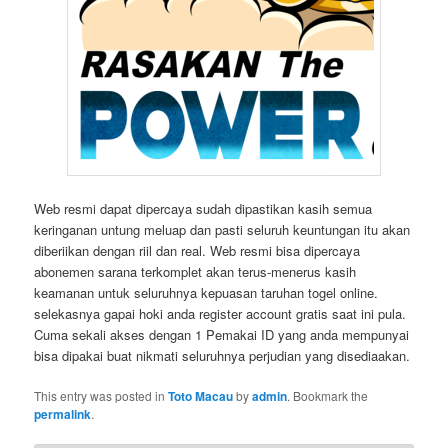
Web resmi dapat dipercaya sudah dipastikan kasih semua
keringanan untung meluap dan pasti seluruh keuntungan itu akan
diberiikan dengan riil dan real. Web resmi bisa dipercaya
abonemen sarana terkomplet akan terus-menerus kasih
keamanan untuk seluruhnya kepuasan taruhan togel online.
selekasnya gapai hoki anda register account gratis saat ini pula.
Cuma sekali akses dengan 1 Pemakai ID yang anda mempunyai
bisa dipakai buat nikmati seluruhnya perjudian yang disediaakan.
This entry was posted in
Toto Macau
by
admin
. Bookmark the
permalink
.