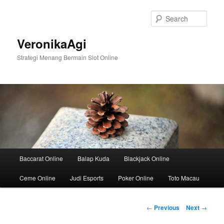
Skip
to
Sear
primary
content
VeronikaAgi
Strategi Menang Bermain Slot Online
Main
Baccarat Online
Balap Kuda
Blackjack Online
menu
Ceme Online
Judi Esports
Poker Online
Toto Macau
Post
←
Previous
Next
→
navigation