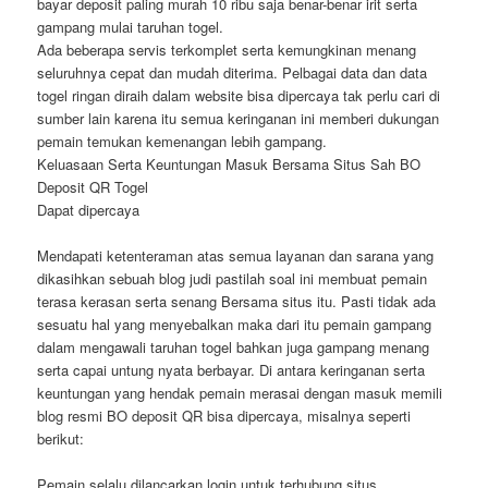
bayar deposit paling murah 10 ribu saja benar-benar irit serta
gampang mulai taruhan togel.
Ada beberapa servis terkomplet serta kemungkinan menang
seluruhnya cepat dan mudah diterima. Pelbagai data dan data
togel ringan diraih dalam website bisa dipercaya tak perlu cari di
sumber lain karena itu semua keringanan ini memberi dukungan
pemain temukan kemenangan lebih gampang.
Keluasaan Serta Keuntungan Masuk Bersama Situs Sah BO
Deposit QR Togel
Dapat dipercaya
Mendapati ketenteraman atas semua layanan dan sarana yang
dikasihkan sebuah blog judi pastilah soal ini membuat pemain
terasa kerasan serta senang Bersama situs itu. Pasti tidak ada
sesuatu hal yang menyebalkan maka dari itu pemain gampang
dalam mengawali taruhan togel bahkan juga gampang menang
serta capai untung nyata berbayar. Di antara keringanan serta
keuntungan yang hendak pemain merasai dengan masuk memili
blog resmi BO deposit QR bisa dipercaya, misalnya seperti
berikut:
Pemain selalu dilancarkan login untuk terhubung situs