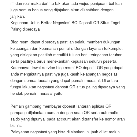
riil dan real maka dari itu tak akan ada wujud penipuan, bahkan
juga semua bonus yang dijajakan akan dikasihkan dengan
janjikan.
Kegunaan Untuk Bettor Negosiasi BO Deposit QR Situs Togel
Paling dipercaya
Blog resmi dapat dipercaya pastilah selalu memberi dukungan
kelapangan dan keamanan pemain. Dengan layanan terkomplet
yang disiapkan pastilah memiliki tujuan beri keringanan taruhan
serta pastinya terus menekankan kepuasan seluruh peserta.
Karenanya, lewat service blog resmi BO deposit QR yang dapat
anda mengikutinya pastinya juga kasih kelapangan negosiasi
dengan semua faedah yang dapat pemain merasai. Di antara
fungsi lakukan negosiasi deposit QR situs paling dipercaya yang
hendak pemain merasai yaitu:
Pemain gampang membayar dpoesit lantaran aplikas QR
gampang dijalankan cuman dengan scan QR serta automatic
saldo yang dipunyai pada account akan ditransfer ke nomor arah
bisnis.
Pelayanan negosiasi yang bisa dijalankan ini jauh diliat makin