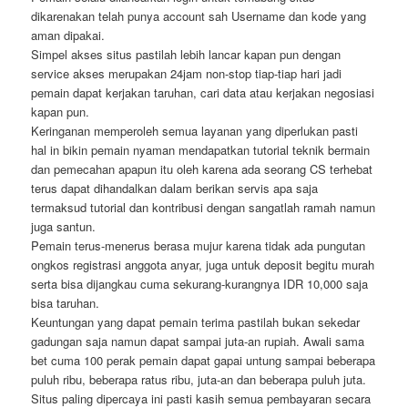
dikarenakan telah punya account sah Username dan kode yang
aman dipakai.
Simpel akses situs pastilah lebih lancar kapan pun dengan
service akses merupakan 24jam non-stop tiap-tiap hari jadi
pemain dapat kerjakan taruhan, cari data atau kerjakan negosiasi
kapan pun.
Keringanan memperoleh semua layanan yang diperlukan pasti
hal in bikin pemain nyaman mendapatkan tutorial teknik bermain
dan pemecahan apapun itu oleh karena ada seorang CS terhebat
terus dapat dihandalkan dalam berikan servis apa saja
termaksud tutorial dan kontribusi dengan sangatlah ramah namun
juga santun.
Pemain terus-menerus berasa mujur karena tidak ada pungutan
ongkos registrasi anggota anyar, juga untuk deposit begitu murah
serta bisa dijangkau cuma sekurang-kurangnya IDR 10,000 saja
bisa taruhan.
Keuntungan yang dapat pemain terima pastilah bukan sekedar
gadungan saja namun dapat sampai juta-an rupiah. Awali sama
bet cuma 100 perak pemain dapat gapai untung sampai beberapa
puluh ribu, beberapa ratus ribu, juta-an dan beberapa puluh juta.
Situs paling dipercaya ini pasti kasih semua pembayaran secara