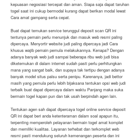
kepuasan negosiasi tercepat dan aman. Siapa saja dapat taruhan
togel saat ini cukup bermodal kurang dapat berikan modal lewat
Cara amat gampang serta cepat.
Buat dapat temukan service terunggul deposit scan QR ini
tentunya pemain perlu menunjuk dan masuk web resmi paling
dipercaya. Menyortir website judi paling dipercaya jadi Cara
khusus wajib pemain pemula melakukannya. Kenapa? Dengan
adanya banyak web judi sampai beberapa ribu web judi bisa
diketemukan di dalam internet sudah pasti perlu perhitungkan
mana yang sangat baik, dan supaya tak tertipu dengan adanya
banyak model situs palsu serta penipu. Karenanya, jadi bettor
masih yang pemula perlu lebih bijaksana tentukan opsi web judi
terbaik buat dapat dipercaya dalam waktu Panjang maka suka
bermain togel kapan pun dan tak usah berpindah agen lain.
Tentukan agen sah dapat dipercaya togel online service deposit
QR ini dapat beri anda ketenteraman dalam soal apapun itu,
terpenting memperoleh pelayanan bermain togel amat komplet
dan memiliki kualitas. Layanan terhebat dan terkomplet web
resmi pasti mendukung seluruh kemenangan peserta dan ini