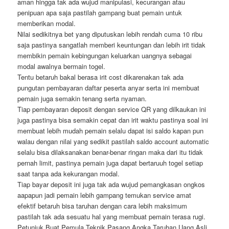
aman hingga tak ada wujud manipulasi, kecurangan atau
penipuan apa saja pastilah gampang buat pemain untuk
memberikan modal.
Nilai sedikitnya bet yang diputuskan lebih rendah cuma 10 ribu
saja pastinya sangatlah memberi keuntungan dan lebih irit tidak
membikin pemain kebingungan keluarkan uangnya sebagai
modal awalnya bermain togel.
Tentu betaruh bakal berasa irit cost dikarenakan tak ada
pungutan pembayaran daftar peserta anyar serta ini membuat
pemain juga semakin tenang serta nyaman.
Tiap pembayaran deposit dengan service QR yang dilkaukan ini
juga pastinya bisa semakin cepat dan irit waktu pastinya soal ini
membuat lebih mudah pemain selalu dapat isi saldo kapan pun
walau dengan nilai yang sedikit pastilah saldo account automatic
selalu bisa dilaksanakan benar-benar ringan maka dari itu tidak
pernah limit, pastinya pemain juga dapat bertaruuh togel setiap
saat tanpa ada kekurangan modal.
Tiap bayar deposit ini juga tak ada wujud pemangkasan ongkos
aapapun jadi pemain lebih gampang temukan service amat
efektif betaruh bisa taruhan dengan cara lebih maksimum
pastilah tak ada sesuatu hal yang membuat pemain terasa rugi.
Petunjuk Buat Pemula Teknik Pasang Angka Taruhan Uang Asli