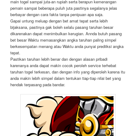
main togel sampai juta-an rupiah serta berapun kemenangan
pemain sampai beberapa puluh juta pastinya segalanya jelas
berbayar dengan cara fakta tanpa penipuan apa saja.
Gapai untung meluap dengan bet amat tepat serta lebih
bijaksana, pastinya gak boleh selalu pasang taruhan besar
dikarenakan dapat menimbulkan kerugian. Annda butuh pasang
bet besar Waktu memasangkan angka taruhan paling simpel
berkesempatan menang atau Waktu anda punyai prediiksi angka
tepat.
Pastikan taruhan lebih benar dan dengan alasan pribadi
karenanya anda dapat makin cocok peroleh service terhebat
taruhan togel terkesan, dan dengan info yang diperoleh karena itu
anda makin lebih simpel dalam tentukan tiap-tiap nilai bet yang
hendak terpasang pada bandar.