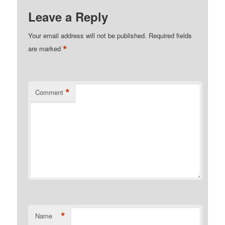
Leave a Reply
Your email address will not be published.
Required fields
*
are marked
*
Comment
*
Name