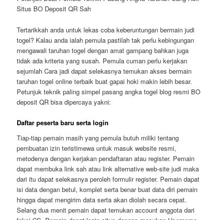
Situs BO Deposit QR Sah
Tertarikkah anda untuk lekas coba keberuntungan bermain judi
togel? Kalau anda ialah pemula pastilah tak perlu kebingungan
mengawali taruhan togel dengan amat gampang bahkan juga
tidak ada kriteria yang susah. Pemula cuman perlu kerjakan
sejumlah Cara jadi dapat selekasnya temukan akses bermain
taruhan togel online terbaik buat gapai hoki makin lebih besar.
Petunjuk teknik paling simpel pasang angka togel blog resmi BO
deposit QR bisa dipercaya yakni:
Daftar peserta baru serta login
Tiap-tiap pemain masih yang pemula butuh miliki tentang
pembuatan izin teristimewa untuk masuk website resmi,
metodenya dengan kerjakan pendaftaran atau register. Pemain
dapat membuka link sah atau link alternative web-site judi maka
dari itu dapat selekasnya peroleh formulir register. Pemain dapat
isi data dengan betul, komplet serta benar buat data diri pemain
hingga dapat mengirim data serta akan diolah secara cepat.
Selang dua menit pemain dapat temukan account anggota dari