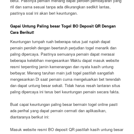
betul. Pastinya pemain menang dapat peroleh pembayaran yang
riil dan sama sesuai tanpa ada dikurangkan sedikit lantas,
pastinya soal ini akan beri keuntungan.
Gapai Untung Paling besar Togel BO Deposit QR Dengan
Cara Berikut!
Keuntungan tumpah ruah beberapa ratus juat rupiah dapat
pemain peroleh dengan beertaruh perjudian togel menarik dan
paling dipercaya. Pastinya semuanya pemain dapat merasai
beberapa kelebihan mengesankan Waktu dapat masuk website
resmi terpenting jamin kemenangan dan nyata kasih untung
berbayar. Menang taruhan main judi togel pastilah sangatlah
mengesankan Di saat pemain cuma mengeluarkan bet terendah
dan dapat untung besar sekali. Tidak harus resah lantaran situs
paling dipercaya ini terus beri keuntungan pemain secara fakta.
Buat capai keuntungan paling besar bermain togel online pasti
ada perihal yang dapat pemain cermati dan aplikasikan,
diantaranya berikut ini:
Masuk website resmi BO deposit QR pastilah kasih untung besar