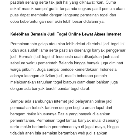
pastilah senang serta tak jadi hal yang dikhawatirkan. Cuma
sekali masuk sampai gratis tanpa ada ongkos pasti pemula akan
puas dapat membuka dengan langsung permainan togel dan
coba keberuntungan semakin lebih besar didalamnya.
Kelebihan Bermain Judi Togel Online Lewat Akses Internet
Permainan toto gelap atau bisa lebih dekat diketahui jadi togel ini
udah ada sudah lama serta pastilah disenangi banyak penggemar
judi. Bermain judi togel di Indonesia udah dikerjakan jauh saat
sebelum waktu pemerintah Belanda hingga banyak juga diminati
warga pribumi. Juga sampai periode kemerdekaan Indonesia
adanya larangan aktivitas judi, masih beberapa pemain
melaksanakan taruuhan togel biarpun diam-diam bahkan juga
dengan ada banyak berdiri bandar togel darat.
Sampai ada sambungan internet jadi pelayanan online jadi
pemecahan terbaik taruhan dengan begitu aman luput dari
beragam risiko khususnya Razia yang banyak dijalankan
pemerintahan. Permainan togel lantas banyak mulai disenangi
serta makin bertambah permohonannya di jagat maya, hingga
tidaklah aneh bila semakin bertambah web judi siapkan