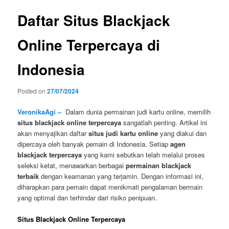
Daftar Situs Blackjack
Online Terpercaya di
Indonesia
Posted on
27/07/2024
VeronikaAgi –
Dalam dunia permainan judi kartu online, memilih
situs blackjack online terpercaya
sangatlah penting. Artikel ini
akan menyajikan daftar
situs judi kartu online
yang diakui dan
dipercaya oleh banyak pemain di Indonesia. Setiap
agen
blackjack terpercaya
yang kami sebutkan telah melalui proses
seleksi ketat, menawarkan berbagai
permainan blackjack
terbaik
dengan keamanan yang terjamin. Dengan informasi ini,
diharapkan para pemain dapat menikmati pengalaman bermain
yang optimal dan terhindar dari risiko penipuan.
Situs Blackjack Online Terpercaya