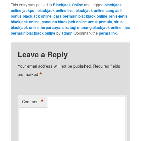
This entry was posted in
Blackjack Online
and tagged
blackjack
online jackpot
,
blackjack online live
,
blackjack online uang asli
,
bonus blackjack online
,
cara bermain blackjack online
,
jenis-jenis
blackjack online
,
panduan blackjack online untuk pemula
,
situs
blackjack online terpercaya
,
strategi menang blackjack online
,
tips
bermain blackjack online
by
admin
. Bookmark the
permalink
.
Leave a Reply
Your email address will not be published.
Required fields
*
are marked
*
Comment