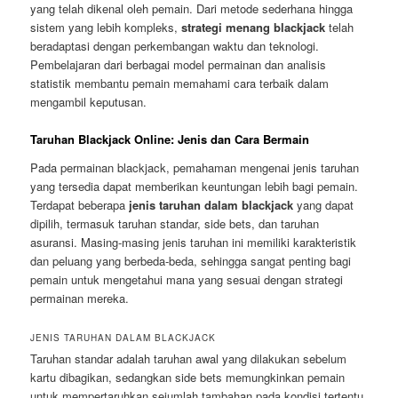
yang telah dikenal oleh pemain. Dari metode sederhana hingga
sistem yang lebih kompleks,
strategi menang blackjack
telah
beradaptasi dengan perkembangan waktu dan teknologi.
Pembelajaran dari berbagai model permainan dan analisis
statistik membantu pemain memahami cara terbaik dalam
mengambil keputusan.
Taruhan Blackjack Online: Jenis dan Cara Bermain
Pada permainan blackjack, pemahaman mengenai jenis taruhan
yang tersedia dapat memberikan keuntungan lebih bagi pemain.
Terdapat beberapa
jenis taruhan dalam blackjack
yang dapat
dipilih, termasuk taruhan standar, side bets, dan taruhan
asuransi. Masing-masing jenis taruhan ini memiliki karakteristik
dan peluang yang berbeda-beda, sehingga sangat penting bagi
pemain untuk mengetahui mana yang sesuai dengan strategi
permainan mereka.
JENIS TARUHAN DALAM BLACKJACK
Taruhan standar adalah taruhan awal yang dilakukan sebelum
kartu dibagikan, sedangkan side bets memungkinkan pemain
untuk mempertaruhkan sejumlah tambahan pada kondisi tertentu,