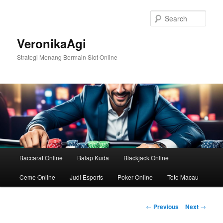
Skip
to
Sear
primary
content
VeronikaAgi
Strategi Menang Bermain Slot Online
Main
Baccarat Online
Balap Kuda
Blackjack Online
menu
Ceme Online
Judi Esports
Poker Online
Toto Macau
Post
←
Previous
Next
→
navigation