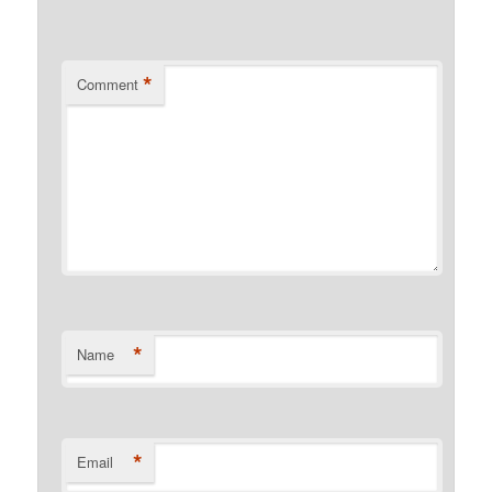
*
Comment
*
Name
*
Email