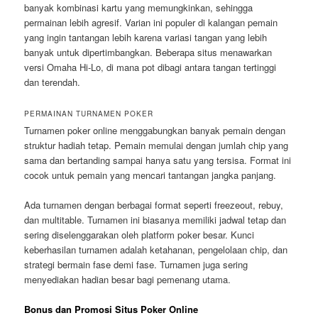
banyak kombinasi kartu yang memungkinkan, sehingga
permainan lebih agresif. Varian ini populer di kalangan pemain
yang ingin tantangan lebih karena variasi tangan yang lebih
banyak untuk dipertimbangkan. Beberapa situs menawarkan
versi Omaha Hi-Lo, di mana pot dibagi antara tangan tertinggi
dan terendah.
PERMAINAN TURNAMEN POKER
Turnamen poker online menggabungkan banyak pemain dengan
struktur hadiah tetap. Pemain memulai dengan jumlah chip yang
sama dan bertanding sampai hanya satu yang tersisa. Format ini
cocok untuk pemain yang mencari tantangan jangka panjang.
Ada turnamen dengan berbagai format seperti freezeout, rebuy,
dan multitable. Turnamen ini biasanya memiliki jadwal tetap dan
sering diselenggarakan oleh platform poker besar. Kunci
keberhasilan turnamen adalah ketahanan, pengelolaan chip, dan
strategi bermain fase demi fase. Turnamen juga sering
menyediakan hadian besar bagi pemenang utama.
Bonus dan Promosi Situs Poker Online