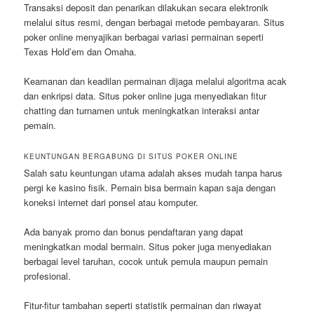
Transaksi deposit dan penarikan dilakukan secara elektronik
melalui situs resmi, dengan berbagai metode pembayaran. Situs
poker online menyajikan berbagai variasi permainan seperti
Texas Hold’em dan Omaha.
Keamanan dan keadilan permainan dijaga melalui algoritma acak
dan enkripsi data. Situs poker online juga menyediakan fitur
chatting dan turnamen untuk meningkatkan interaksi antar
pemain.
KEUNTUNGAN BERGABUNG DI SITUS POKER ONLINE
Salah satu keuntungan utama adalah akses mudah tanpa harus
pergi ke kasino fisik. Pemain bisa bermain kapan saja dengan
koneksi internet dari ponsel atau komputer.
Ada banyak promo dan bonus pendaftaran yang dapat
meningkatkan modal bermain. Situs poker juga menyediakan
berbagai level taruhan, cocok untuk pemula maupun pemain
profesional.
Fitur-fitur tambahan seperti statistik permainan dan riwayat