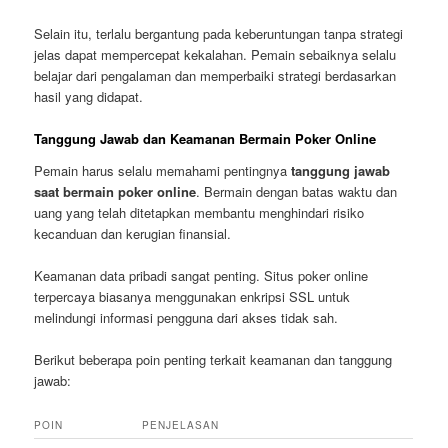
Selain itu, terlalu bergantung pada keberuntungan tanpa strategi
jelas dapat mempercepat kekalahan. Pemain sebaiknya selalu
belajar dari pengalaman dan memperbaiki strategi berdasarkan
hasil yang didapat.
Tanggung Jawab dan Keamanan Bermain Poker Online
Pemain harus selalu memahami pentingnya
tanggung jawab
saat bermain poker online
. Bermain dengan batas waktu dan
uang yang telah ditetapkan membantu menghindari risiko
kecanduan dan kerugian finansial.
Keamanan data pribadi sangat penting. Situs poker online
terpercaya biasanya menggunakan enkripsi SSL untuk
melindungi informasi pengguna dari akses tidak sah.
Berikut beberapa poin penting terkait keamanan dan tanggung
jawab:
POIN
PENJELASAN