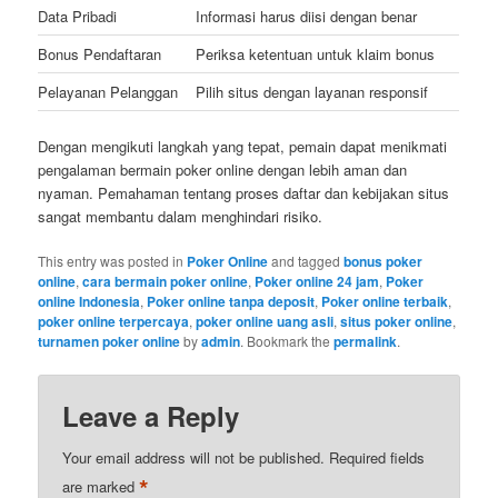
Data Pribadi
Informasi harus diisi dengan benar
Bonus Pendaftaran
Periksa ketentuan untuk klaim bonus
Pelayanan Pelanggan
Pilih situs dengan layanan responsif
Dengan mengikuti langkah yang tepat, pemain dapat menikmati
pengalaman bermain poker online dengan lebih aman dan
nyaman. Pemahaman tentang proses daftar dan kebijakan situs
sangat membantu dalam menghindari risiko.
This entry was posted in
Poker Online
and tagged
bonus poker
online
,
cara bermain poker online
,
Poker online 24 jam
,
Poker
online Indonesia
,
Poker online tanpa deposit
,
Poker online terbaik
,
poker online terpercaya
,
poker online uang asli
,
situs poker online
,
turnamen poker online
by
admin
. Bookmark the
permalink
.
Leave a Reply
Your email address will not be published.
Required fields
*
are marked