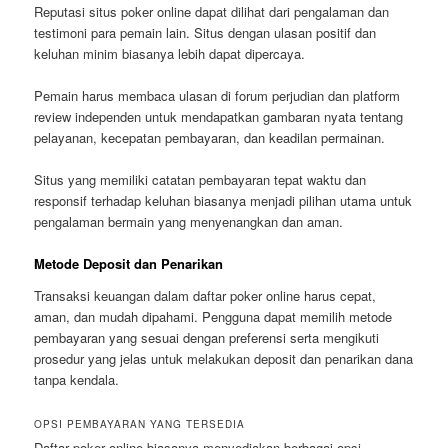
Reputasi situs poker online dapat dilihat dari pengalaman dan
testimoni para pemain lain. Situs dengan ulasan positif dan
keluhan minim biasanya lebih dapat dipercaya.
Pemain harus membaca ulasan di forum perjudian dan platform
review independen untuk mendapatkan gambaran nyata tentang
pelayanan, kecepatan pembayaran, dan keadilan permainan.
Situs yang memiliki catatan pembayaran tepat waktu dan
responsif terhadap keluhan biasanya menjadi pilihan utama untuk
pengalaman bermain yang menyenangkan dan aman.
Metode Deposit dan Penarikan
Transaksi keuangan dalam daftar poker online harus cepat,
aman, dan mudah dipahami. Pengguna dapat memilih metode
pembayaran yang sesuai dengan preferensi serta mengikuti
prosedur yang jelas untuk melakukan deposit dan penarikan dana
tanpa kendala.
OPSI PEMBAYARAN YANG TERSEDIA
Daftar poker online biasanya menyediakan berbagai opsi