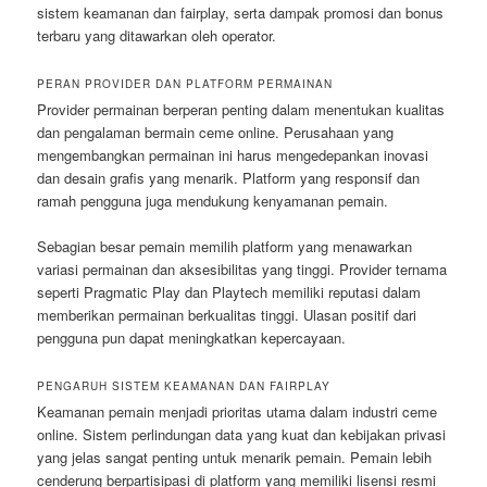
sistem keamanan dan fairplay, serta dampak promosi dan bonus
terbaru yang ditawarkan oleh operator.
PERAN PROVIDER DAN PLATFORM PERMAINAN
Provider permainan berperan penting dalam menentukan kualitas
dan pengalaman bermain ceme online. Perusahaan yang
mengembangkan permainan ini harus mengedepankan inovasi
dan desain grafis yang menarik. Platform yang responsif dan
ramah pengguna juga mendukung kenyamanan pemain.
Sebagian besar pemain memilih platform yang menawarkan
variasi permainan dan aksesibilitas yang tinggi. Provider ternama
seperti Pragmatic Play dan Playtech memiliki reputasi dalam
memberikan permainan berkualitas tinggi. Ulasan positif dari
pengguna pun dapat meningkatkan kepercayaan.
PENGARUH SISTEM KEAMANAN DAN FAIRPLAY
Keamanan pemain menjadi prioritas utama dalam industri ceme
online. Sistem perlindungan data yang kuat dan kebijakan privasi
yang jelas sangat penting untuk menarik pemain. Pemain lebih
cenderung berpartisipasi di platform yang memiliki lisensi resmi