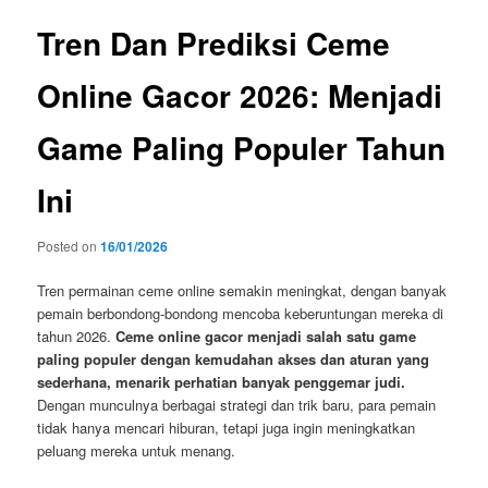
Tren Dan Prediksi Ceme
Online Gacor 2026: Menjadi
Game Paling Populer Tahun
Ini
Posted on
16/01/2026
Tren permainan ceme online semakin meningkat, dengan banyak
pemain berbondong-bondong mencoba keberuntungan mereka di
tahun 2026.
Ceme online gacor menjadi salah satu game
paling populer dengan kemudahan akses dan aturan yang
sederhana, menarik perhatian banyak penggemar judi.
Dengan munculnya berbagai strategi dan trik baru, para pemain
tidak hanya mencari hiburan, tetapi juga ingin meningkatkan
peluang mereka untuk menang.