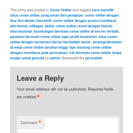
This entry was posted in
Ceme Online
and tagged
cara memilih
situs ceme online yang aman dari penipuan
,
ceme online dengan
fitur live dealer interaktif
,
ceme online dengan promo cashback
dan bonus rollingan
,
daftar ceme online resmi dengan lisensi
internasional
,
keuntungan bermain ceme online di server terbaik
,
panduan bermain ceme online agar profit konsisten
,
situs ceme
online dengan turnamen harian berhadiah besar
,
strategi bertahan
di meja ceme online taruhan tinggi
,
tips menang ceme online
dengan membaca pola permainan
,
trik bermain ceme online tanpa
modal untuk pemula
by
admin
. Bookmark the
permalink
.
Leave a Reply
Your email address will not be published.
Required fields
*
are marked
*
Comment