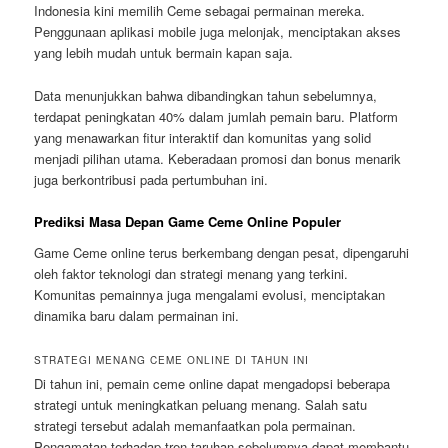
Indonesia kini memilih Ceme sebagai permainan mereka.
Penggunaan aplikasi mobile juga melonjak, menciptakan akses
yang lebih mudah untuk bermain kapan saja.
Data menunjukkan bahwa dibandingkan tahun sebelumnya,
terdapat peningkatan 40% dalam jumlah pemain baru. Platform
yang menawarkan fitur interaktif dan komunitas yang solid
menjadi pilihan utama. Keberadaan promosi dan bonus menarik
juga berkontribusi pada pertumbuhan ini.
Prediksi Masa Depan Game Ceme Online Populer
Game Ceme online terus berkembang dengan pesat, dipengaruhi
oleh faktor teknologi dan strategi menang yang terkini.
Komunitas pemainnya juga mengalami evolusi, menciptakan
dinamika baru dalam permainan ini.
STRATEGI MENANG CEME ONLINE DI TAHUN INI
Di tahun ini, pemain ceme online dapat mengadopsi beberapa
strategi untuk meningkatkan peluang menang. Salah satu
strategi tersebut adalah memanfaatkan pola permainan.
Pengamatan terhadap tren taruhan sebelumnya dapat membantu