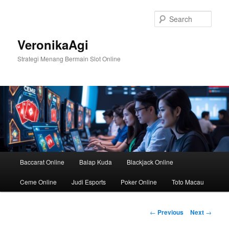
Skip
to
Sear
primary
content
VeronikaAgi
Strategi Menang Bermain Slot Online
Main
Baccarat Online
Balap Kuda
Blackjack Online
menu
Ceme Online
Judi Esports
Poker Online
Toto Macau
Post
←
Previous
Next
→
navigation