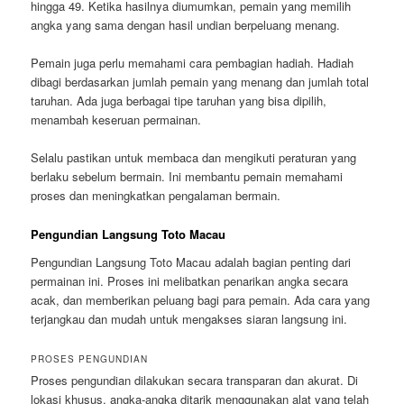
hingga 49. Ketika hasilnya diumumkan, pemain yang memilih
angka yang sama dengan hasil undian berpeluang menang.
Pemain juga perlu memahami cara pembagian hadiah. Hadiah
dibagi berdasarkan jumlah pemain yang menang dan jumlah total
taruhan. Ada juga berbagai tipe taruhan yang bisa dipilih,
menambah keseruan permainan.
Selalu pastikan untuk membaca dan mengikuti peraturan yang
berlaku sebelum bermain. Ini membantu pemain memahami
proses dan meningkatkan pengalaman bermain.
Pengundian Langsung Toto Macau
Pengundian Langsung Toto Macau adalah bagian penting dari
permainan ini. Proses ini melibatkan penarikan angka secara
acak, dan memberikan peluang bagi para pemain. Ada cara yang
terjangkau dan mudah untuk mengakses siaran langsung ini.
PROSES PENGUNDIAN
Proses pengundian dilakukan secara transparan dan akurat. Di
lokasi khusus, angka-angka ditarik menggunakan alat yang telah