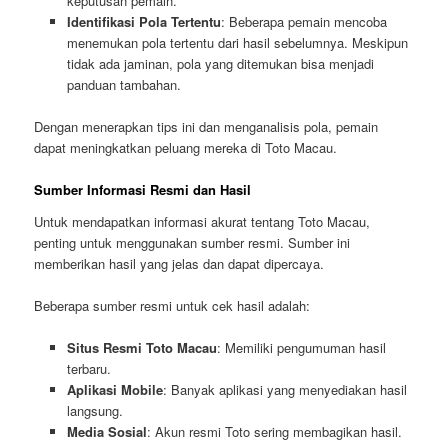
keputusan pemain.
Identifikasi Pola Tertentu
: Beberapa pemain mencoba
menemukan pola tertentu dari hasil sebelumnya. Meskipun
tidak ada jaminan, pola yang ditemukan bisa menjadi
panduan tambahan.
Dengan menerapkan tips ini dan menganalisis pola, pemain
dapat meningkatkan peluang mereka di Toto Macau.
Sumber Informasi Resmi dan Hasil
Untuk mendapatkan informasi akurat tentang Toto Macau,
penting untuk menggunakan sumber resmi. Sumber ini
memberikan hasil yang jelas dan dapat dipercaya.
Beberapa sumber resmi untuk cek hasil adalah:
Situs Resmi Toto Macau
: Memiliki pengumuman hasil
terbaru.
Aplikasi Mobile
: Banyak aplikasi yang menyediakan hasil
langsung.
Media Sosial
: Akun resmi Toto sering membagikan hasil.