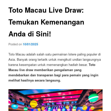
Toto Macau Live Draw:
Temukan Kemenangan
Anda di Sini!
Posted on
10/01/2025
Toto Macau adalah salah satu permainan lotere paling populer di
Asia. Banyak orang tertarik untuk mengikuti undian langsungnya
karena kesempatan untuk memenangkan hadiah besar.
Toto
Macau live draw memberikan pengalaman yang
mendebarkan dan transparan bagi para pemain yang ingin
melihat hasilnya secara langsung.