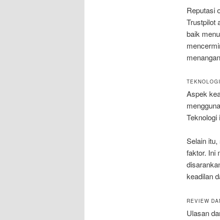
Reputasi o
Trustpilot
baik menu
mencermin
menangani
TEKNOLOGI
Aspek keam
menggunak
Teknologi 
Selain itu
faktor. In
disarankan
keadilan 
REVIEW DA
Ulasan da