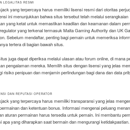
AN LEGALITAS RESMI
kjack yang terpercaya harus memiliki lisensi resmi dari otoritas perju
sensi ini menunjukkan bahwa situs tersebut telah melalui serangkaian
an yang ketat untuk memastikan keadilan dan keamanan dalam per
regulator yang terkenal termasuk Malta Gaming Authority dan UK G
n. Sebelum mendaftar, penting bagi pemain untuk memeriksa informa
nya tertera di bagian bawah situs.
situs juga dapat diperiksa melalui ulasan atau forum online, di mana p
n pengalaman mereka. Memilih situs dengan lisensi yang jelas me
 risiko penipuan dan menjamin perlindungan bagi dana dan data prib
NSI DAN REPUTASI OPERATOR
kjack yang terpercaya harus memiliki transparansi yang jelas menge
 permainan dan ketentuan bonus. Informasi mengenai peluang menan
dan aturan permainan harus tersedia untuk pemain. Ini membantu pe
apa yang diharapkan saat bermain dan mengurangi ketidakpastian.