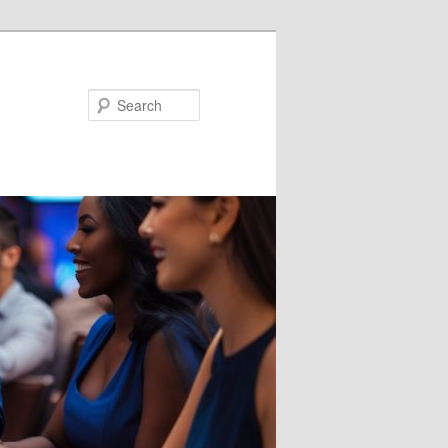
Search