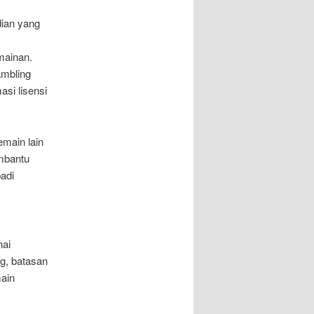
dian yang
mainan.
ambling
si lisensi
emain lain
mbantu
adi
nai
g, batasan
main