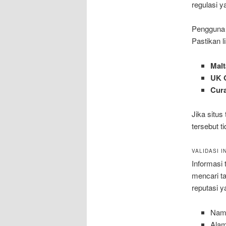
regulasi y
Pengguna d
Pastikan l
Mal
UK 
Cur
Jika situs
tersebut t
VALIDASI 
Informasi 
mencari t
reputasi y
Nama
Alam