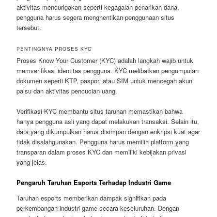
aktivitas mencurigakan seperti kegagalan penarikan dana,
pengguna harus segera menghentikan penggunaan situs
tersebut.
PENTINGNYA PROSES KYC
Proses Know Your Customer (KYC) adalah langkah wajib untuk
memverifikasi identitas pengguna. KYC melibatkan pengumpulan
dokumen seperti KTP, paspor, atau SIM untuk mencegah akun
palsu dan aktivitas pencucian uang.
Verifikasi KYC membantu situs taruhan memastikan bahwa
hanya pengguna asli yang dapat melakukan transaksi. Selain itu,
data yang dikumpulkan harus disimpan dengan enkripsi kuat agar
tidak disalahgunakan. Pengguna harus memilih platform yang
transparan dalam proses KYC dan memiliki kebijakan privasi
yang jelas.
Pengaruh Taruhan Esports Terhadap Industri Game
Taruhan esports memberikan dampak signifikan pada
perkembangan industri game secara keseluruhan. Dengan