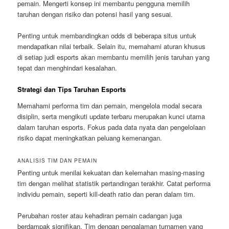
pemain. Mengerti konsep ini membantu pengguna memilih
taruhan dengan risiko dan potensi hasil yang sesuai.
Penting untuk membandingkan odds di beberapa situs untuk
mendapatkan nilai terbaik. Selain itu, memahami aturan khusus
di setiap judi esports akan membantu memilih jenis taruhan yang
tepat dan menghindari kesalahan.
Strategi dan Tips Taruhan Esports
Memahami performa tim dan pemain, mengelola modal secara
disiplin, serta mengikuti update terbaru merupakan kunci utama
dalam taruhan esports. Fokus pada data nyata dan pengelolaan
risiko dapat meningkatkan peluang kemenangan.
ANALISIS TIM DAN PEMAIN
Penting untuk menilai kekuatan dan kelemahan masing-masing
tim dengan melihat statistik pertandingan terakhir. Catat performa
individu pemain, seperti kill-death ratio dan peran dalam tim.
Perubahan roster atau kehadiran pemain cadangan juga
berdampak signifikan. Tim dengan pengalaman turnamen yang