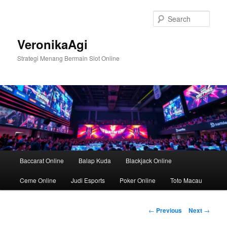
Skip
to
Sear
primary
content
VeronikaAgi
Strategi Menang Bermain Slot Online
Main
Baccarat Online
Balap Kuda
Blackjack Online
menu
Ceme Online
Judi Esports
Poker Online
Toto Macau
Post
←
Previous
Next
→
navigation