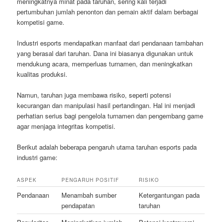
meningkatnya minat pada taruhan, sering kali terjadi
pertumbuhan jumlah penonton dan pemain aktif dalam berbagai
kompetisi game.
Industri esports mendapatkan manfaat dari pendanaan tambahan
yang berasal dari taruhan. Dana ini biasanya digunakan untuk
mendukung acara, memperluas turnamen, dan meningkatkan
kualitas produksi.
Namun, taruhan juga membawa risiko, seperti potensi
kecurangan dan manipulasi hasil pertandingan. Hal ini menjadi
perhatian serius bagi pengelola turnamen dan pengembang game
agar menjaga integritas kompetisi.
Berikut adalah beberapa pengaruh utama taruhan esports pada
industri game:
ASPEK
PENGARUH POSITIF
RISIKO
Pendanaan
Menambah sumber
Ketergantungan pada
pendapatan
taruhan