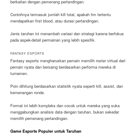
berkaitan dengan pemenang pertandingan.
Contohnya termasuk jumlah kill total, apakah tim tertentu
mendapatkan first blood, atau durasi pertandingan.
Jenis taruhan ini menambah variasi dan strategi karena berfokus
pada aspek-detail permainan yang lebih spesifik.
FANTASY ESPORTS
Fantasy esports mengharuskan pemain memilih roster virtual dari
pemain nyata dan bersaing berdasarkan performa mereka di
turnamen.
Poin dihitung berdasarkan statistik nyata seperti kill, assist, dan
kemenangan ronde.
Format ini lebih kompleks dan cocok untuk mereka yang suka
menggabungkan analisis data dengan taruhan, bukan sekedar
memilih pemenang pertandingan.
Game Esports Populer untuk Taruhan