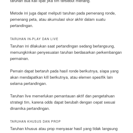
taruhan dua kali lipat jika tim tersebut menang.
Metode ini juga dapat meliputi taruhan pada pemenang ronde,
pemenang peta, atau akumulasi skor akhir dalam suatu
pertandingan.
TARUHAN IN-PLAY DAN LIVE
Taruhan ini dilakukan saat pertandingan sedang berlangsung,
memungkinkan penyesuaian taruhan berdasarkan perkembangan
permainan.
Pemain dapat bertaruh pada hasil ronde berikutnya, siapa yang
akan mendapatkan kill berikutnya, atau elemen spesifik lain
selama pertandingan.
Taruhan live memerlukan pemantauan aktif dan pengetahuan
strategi tim, karena odds dapat berubah dengan cepat sesuai
dinamika pertandingan.
TARUHAN KHUSUS DAN PROP
Taruhan khusus atau prop menyasar hasil yang tidak langsung