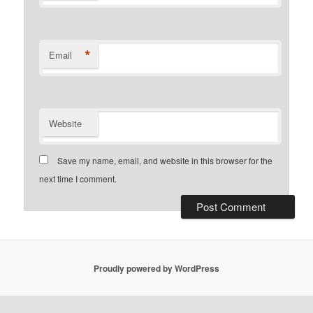
*
Email
Website
Save my name, email, and website in this browser for the
next time I comment.
Proudly powered by WordPress