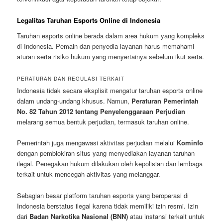
Legalitas Taruhan Esports Online di Indonesia
Taruhan esports online berada dalam area hukum yang kompleks
di Indonesia. Pemain dan penyedia layanan harus memahami
aturan serta risiko hukum yang menyertainya sebelum ikut serta.
PERATURAN DAN REGULASI TERKAIT
Indonesia tidak secara eksplisit mengatur taruhan esports online
dalam undang-undang khusus. Namun,
Peraturan Pemerintah
No. 82 Tahun 2012 tentang Penyelenggaraan Perjudian
melarang semua bentuk perjudian, termasuk taruhan online.
Pemerintah juga mengawasi aktivitas perjudian melalui
Kominfo
dengan pemblokiran situs yang menyediakan layanan taruhan
ilegal. Penegakan hukum dilakukan oleh kepolisian dan lembaga
terkait untuk mencegah aktivitas yang melanggar.
Sebagian besar platform taruhan esports yang beroperasi di
Indonesia berstatus ilegal karena tidak memiliki izin resmi. Izin
dari
Badan Narkotika Nasional (BNN)
atau instansi terkait untuk