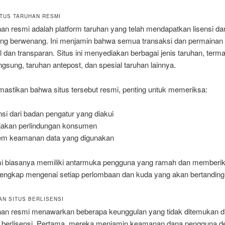
ITUS TARUHAN RESMI
han resmi adalah platform taruhan yang telah mendapatkan lisensi dan
yang berwenang. Ini menjamin bahwa semua transaksi dan permainan 
l dan transparan. Situs ini menyediakan berbagai jenis taruhan, term
ngsung, taruhan antepost, dan spesial taruhan lainnya.
astikan bahwa situs tersebut resmi, penting untuk memeriksa:
nsi dari badan pengatur yang diakui
jakan perlindungan konsumen
em keamanan data yang digunakan
mi biasanya memiliki antarmuka pengguna yang ramah dan memberi
 lengkap mengenai setiap perlombaan dan kuda yang akan bertanding
N SITUS BERLISENSI
uhan resmi menawarkan beberapa keunggulan yang tidak ditemukan di
k berlisensi. Pertama, mereka menjamin keamanan dana pengguna 