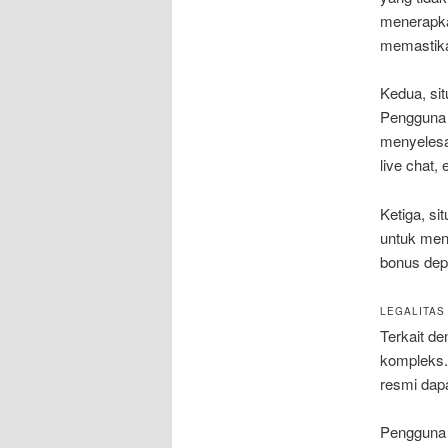
menerapkan
memastika
Kedua, sit
Pengguna 
menyelesai
live chat, 
Ketiga, s
untuk men
bonus depo
LEGALITAS
Terkait de
kompleks.
resmi dapa
Pengguna d