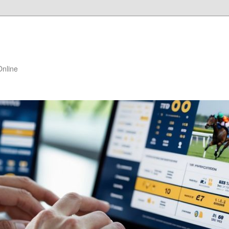
Online