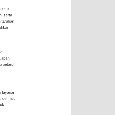
 situs
, serta
n taruhan
tuhkan
k
lapan.
p petaruh
n layanan
definisi,
tuk