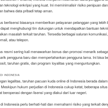
 teknologi enkripsi yang kuat. Ini meminimalisir risiko penipuan dan
n bahwa data pribadi tetap aman.
us berlisensi biasanya memberikan pelayanan pelanggan yang lebih b
dapat menghubungi tim dukungan untuk mendapatkan bantuan tekni
kan masalah terkait taruhan. Tersedia berbagai saluran komunikasi, 
email, atau telepon.
itus resmi sering kali menawarkan bonus dan promosi menarik sebaga
arik pengguna baru dan mempertahankan pengguna lama. Ini bisa b
sit, taruhan gratis, dan program loyalitas yang menguntungkan.
 DI INDONESIA
ngan legalitas, taruhan pacuan kuda online di Indonesia berada dala
 Meskipun hukum perjudian di Indonesia cukup ketat, beberapa situs
t beroperasi dengan lisensi yang diakui dari luar negeri.
i Indonesia perlu berhati-hati dan memahami risiko yang terkait de