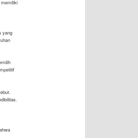
 memiliki
s yang
ruhan
emilih
petitif
ebut.
bilitas.
bahwa