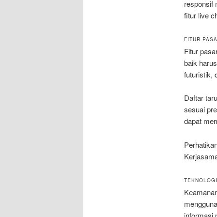
responsif 
fitur live
FITUR PAS
Fitur pasa
baik haru
futuristik
Daftar tar
sesuai pre
dapat memb
Perhatikan
Kerjasama
TEKNOLOGI
Keamanan s
menggunak
informasi 